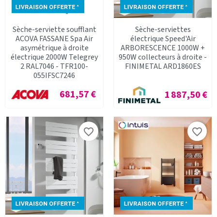
Sèche-serviette soufflant
Sèche-serviettes
ACOVA FASSANE Spa Air
électrique Speed'Air
asymétrique à droite
ARBORESCENCE 1000W +
électrique 2000W Telegrey
950W collecteurs à droite -
2 RAL7046 - TFR100-
FINIMETAL ARD1860ES
055IFSC7246
Prix
681,57 €
Prix
1 887,50 €
favorite_border
favorite_border