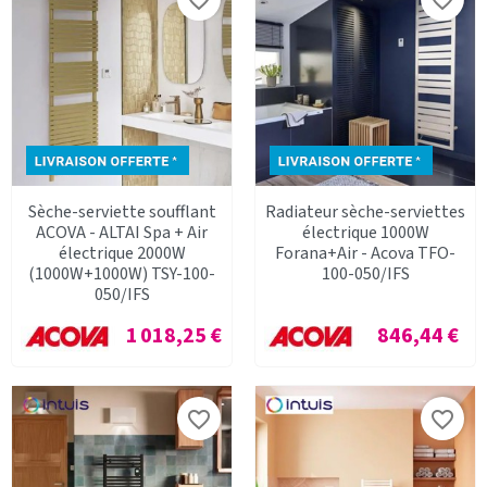
Sèche-serviette soufflant
Radiateur sèche-serviettes
ACOVA - ALTAI Spa + Air
électrique 1000W
électrique 2000W
Forana+Air - Acova TFO-
(1000W+1000W) TSY-100-
100-050/IFS
050/IFS
Prix
Prix
1 018,25 €
846,44 €
favorite_border
favorite_border