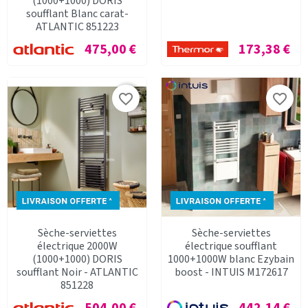
(1000+1000) DORIS
soufflant Blanc carat-
ATLANTIC 851223
Prix
Prix
475,00 €
173,38 €
favorite_border
favorite_border
Sèche-serviettes
Sèche-serviettes
électrique 2000W
électrique soufflant
(1000+1000) DORIS
1000+1000W blanc Ezybain
soufflant Noir - ATLANTIC
boost - INTUIS M172617
851228
Prix
Prix
504,00 €
442,14 €