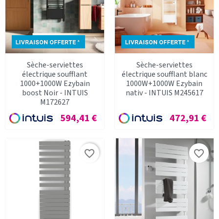
Sèche-serviettes
Sèche-serviettes
électrique soufflant
électrique soufflant blanc
1000+1000W Ezybain
1000W+1000W Ezybain
boost Noir - INTUIS
nativ - INTUIS M245617
M172627
Prix
Prix
594,41 €
472,91 €
favorite_border
favorite_border