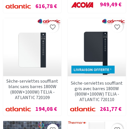
Prix
949,49 €
Prix
616,78 €
favorite_border
favorite_border
Sèche-serviettes soufflant
Sèche-serviettes soufflant
blanc sans barres 1800W
gris avec barres 1800W
(800W+1000W) TELIA -
(800W+1000W) TELIA -
ATLANTIC 720109
ATLANTIC 720110
Prix
Prix
194,08 €
261,77 €