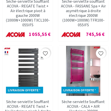
Sèche-serviette Soufflant
Sèche-serviette soufflant
ACOVA - REGATE Twist +
ACOVA - FASSANE Spa + Air
Air électrique pivot à
asymétrique à droite
gauche 2000W
électrique 2000W
(1000W+1000W) TXCL100-
(1000W+1000W) TFR100-
055IFS
055IFS
Prix
Prix
1 055,55 €
745,56 €
favorite_border
favorite_border
Sèche-serviette Soufflant
Sèche-serviette Soufflant
ACOVA - REGATE Twist +
ACOVA - CALA + AIR