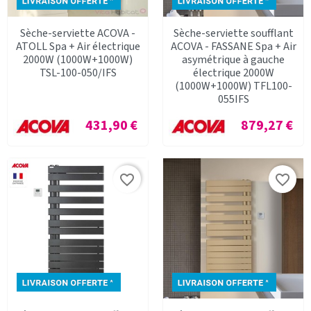
Sèche-serviette ACOVA -
Sèche-serviette soufflant
ATOLL Spa + Air électrique
ACOVA - FASSANE Spa + Air
2000W (1000W+1000W)
asymétrique à gauche
TSL-100-050/IFS
électrique 2000W
(1000W+1000W) TFL100-
055IFS
Prix
Prix
431,90 €
879,27 €
favorite_border
favorite_border