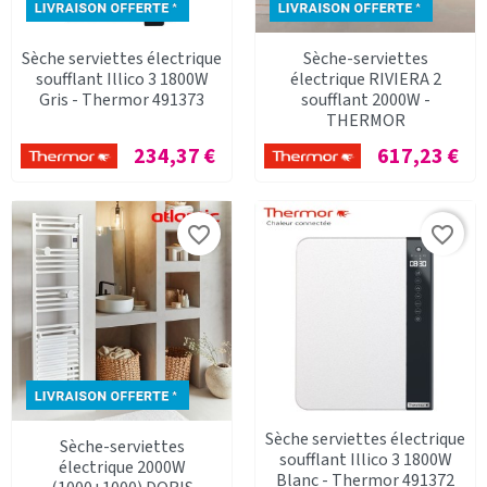
Sèche serviettes électrique
Sèche-serviettes
soufflant Illico 3 1800W
électrique RIVIERA 2
Gris - Thermor 491373
soufflant 2000W -
THERMOR
Prix
Prix
234,37 €
617,23 €
favorite_border
favorite_border
Sèche serviettes électrique
Sèche-serviettes
soufflant Illico 3 1800W
électrique 2000W
Blanc - Thermor 491372