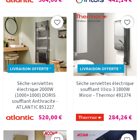
favorite_border
favorite_border
Sèche-serviettes
Sèche serviettes électrique
électrique 2000W
soufflant Illico 3 1800W
(1000+1000) DORIS
Miroir - Thermor 491374
soufflant Anthracite -
ATLANTIC 851227
Prix
Prix
520,00 €
284,26 €
favorite_border
favorite_border