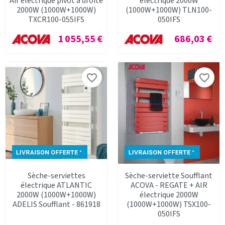
Air électrique pivot à droite
électrique 2000W
2000W (1000W+1000W)
(1000W+1000W) TLN100-
TXCR100-055IFS
050IFS
Prix
Prix
1 055,55 €
686,03 €
favorite_border
favorite_border
Sèche-serviettes
Sèche-serviette Soufflant
électrique ATLANTIC
ACOVA - REGATE + AIR
2000W (1000W+1000W)
électrique 2000W
ADELIS Soufflant - 861918
(1000W+1000W) TSX100-
050IFS