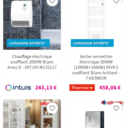
favorite_border
favorite_border
Chauffage électrique
Sèche-serviettes
soufflant 2000W Blanc
électrique 2000W
Arios D - INTUIS M132117
(1000W+1000W) RIVA 5
soufflant Blanc brillant -
THERMOR
Prix
Prix
263,13 €
458,08 €
favorite_border
favorite_border