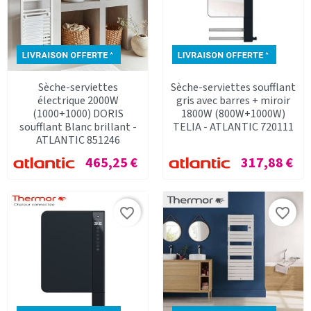
Sèche-serviettes
Sèche-serviettes soufflant
électrique 2000W
gris avec barres + miroir
(1000+1000) DORIS
1800W (800W+1000W)
soufflant Blanc brillant -
TELIA - ATLANTIC 720111
ATLANTIC 851246
Prix
Prix
465,25 €
317,88 €
favorite_border
favorite_border