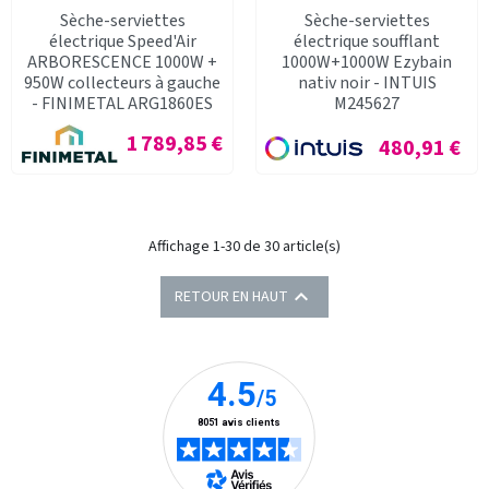
Sèche-serviettes
Sèche-serviettes
électrique Speed'Air
électrique soufflant
ARBORESCENCE 1000W +
1000W+1000W Ezybain
950W collecteurs à gauche
nativ noir - INTUIS
- FINIMETAL ARG1860ES
M245627
Prix
1 789,85 €
Prix
480,91 €
Affichage 1-30 de 30 article(s)

RETOUR EN HAUT