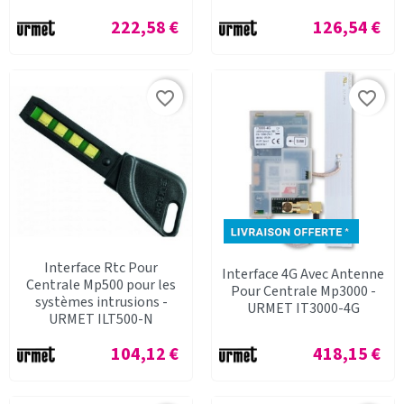
Prix
Prix
222,58 €
126,54 €
favorite_border
favorite_border
Interface Rtc Pour
Interface 4G Avec Antenne
Centrale Mp500 pour les
Pour Centrale Mp3000 -
systèmes intrusions -
URMET IT3000-4G
URMET ILT500-N
Prix
Prix
104,12 €
418,15 €