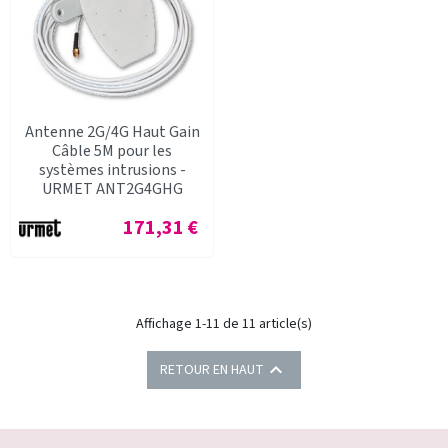
Antenne 2G/4G Haut Gain
Câble 5M pour les
systèmes intrusions -
URMET ANT2G4GHG
Prix
171,31 €
Affichage 1-11 de 11 article(s)

RETOUR EN HAUT