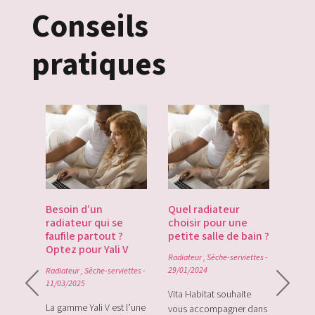
Conseils
pratiques
es
Besoin d’un
Quel radiateur
Déco
te du
radiateur qui se
choisir pour une
Gate
du
faufile partout ?
petite salle de bain ?
tech
Optez pour Yali V
point
Radiateur
,
Sèche-serviettes
-
0
29/01/2024
Radiateur
,
Sèche-serviettes
-
Radiat
11/03/2025
rque
Vita Habitat souhaite
Le Zi
e sa
La gamme Yali V est l’une
vous accompagner dans
le tou