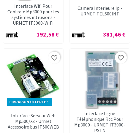
Interface Wifi Pour
Camera Interieure Ip -
Centrale Mp3000 pour les
URMET TEL600INT
systèmes intrusions -
URMET IT3000-WIFI
Prix
Prix
192,58 €
381,46 €
favorite_border
favorite_border
Interface Ligne
Interface Serveur Web
Téléphonique Rtc Pour
Mp500/Xx - Urmet
Mp3000 - URMET IT3000-
Accessoire bus IT500WEB
PSTN