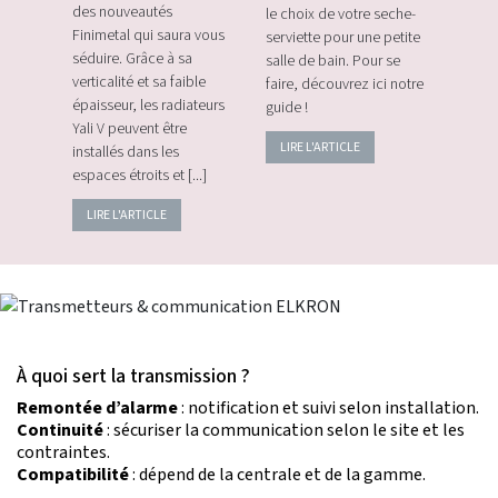
e avec
des nouveautés
le choix de votre seche-
sans f
plus
Finimetal qui saura vous
serviette pour une petite
de sur
e les
séduire. Grâce à sa
salle de bain. Pour se
momen
verticalité et sa faible
faire, découvrez ici notre
vos c
épaisseur, les radiateurs
guide !
énerg
Yali V peuvent être
LIRE L'ARTICLE
LIRE
installés dans les
espaces étroits et [...]
LIRE L'ARTICLE
À quoi sert la transmission ?
Remontée d’alarme
: notification et suivi selon installation.
Continuité
: sécuriser la communication selon le site et les
contraintes.
Compatibilité
: dépend de la centrale et de la gamme.