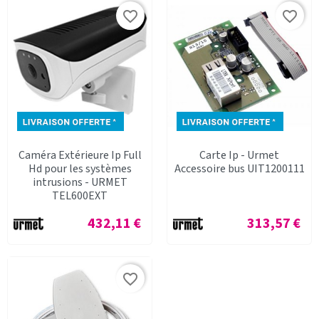
favorite_border
favorite_border
Caméra Extérieure Ip Full
Carte Ip - Urmet
Hd pour les systèmes
Accessoire bus UIT1200111
intrusions - URMET
TEL600EXT
Prix
Prix
432,11 €
313,57 €
favorite_border