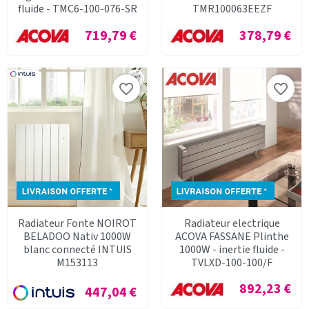
fluide - TMC6-100-076-SR
TMR100063EEZF
Prix
Prix
719,79 €
378,79 €
favorite_border
favorite_border
Radiateur Fonte NOIROT
Radiateur electrique
BELADOO Nativ 1000W
ACOVA FASSANE Plinthe
blanc connecté INTUIS
1000W - inertie fluide -
M153113
TVLXD-100-100/F
Prix
892,23 €
Prix
447,04 €