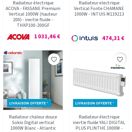
Radiateur électrique
Radiateur electrique
ACOVA - FASSANE Premium
Vertical Fonte CHAMANE
Vertical 1000W (hauteur
1000W - INTUIS M119213
200) - inertie fluide -
THXP100-200GF
Prix
1 031,46 €
Prix
474,31 €
favorite_border
favorite_border
Radiateur chaleur douce
Radiateur électrique
Sokio Digital vertical
inertie fluide YALI DIGITAL
1000W Blanc - Atlantic
PLUS PLINTHE 1000W -