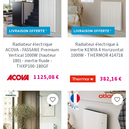
Radiateur électrique
Radiateur électrique à
ACOVA - FASSANE Premium
inertie KENYA 4 Horizontal
Vertical 1000W (hauteur
1000W - THERMOR 414718
180) - inertie fluide -
THXP100-180GF
Prix
1 125,08 €
Prix
382,16 €
favorite_border
favorite_border