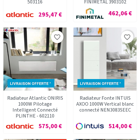
503116
FINIMETAL 3903102
Prix
462,06 €
Prix
295,47 €
favorite_border
favorite_border
Radiateur Atlantic ONIRIS
Radiateur Fonte INTUIS
1000W Pilotage
AXOO 1000W Vertical blanc
Intelligent Connecté
connecté NEN3083SEEC
PLINTHE - 602110
Prix
Prix
575,00 €
514,00 €