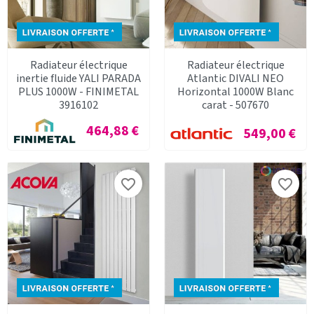
Radiateur électrique
Radiateur électrique
inertie fluide YALI PARADA
Atlantic DIVALI NEO
PLUS 1000W - FINIMETAL
Horizontal 1000W Blanc
3916102
carat - 507670
Prix
464,88 €
Prix
549,00 €
favorite_border
favorite_border