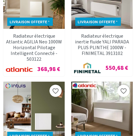
Radiateur électrique
Radiateur électrique
Atlantic AGILIA Neo 1000W
inertie fluide YALI PARADA
Horizontal Pilotage
PLUS PLINTHE 1000W -
Intelligent Connecté -
FINIMETAL 3913102
503122
Prix
550,68 €
Prix
368,98 €
favorite_border
favorite_border