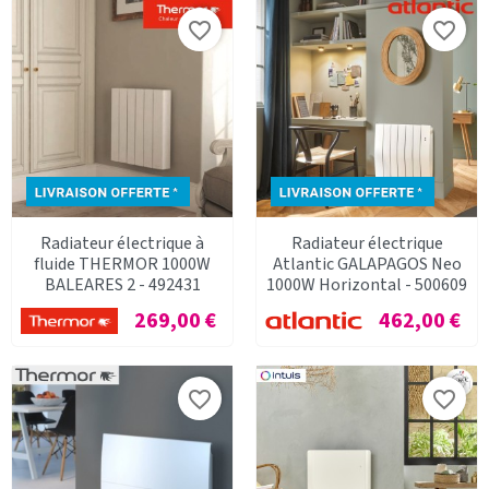
favorite_border
favorite_border
Radiateur électrique à
Radiateur électrique
fluide THERMOR 1000W
Atlantic GALAPAGOS Neo
BALEARES 2 - 492431
1000W Horizontal - 500609
Prix
Prix
269,00 €
462,00 €
favorite_border
favorite_border