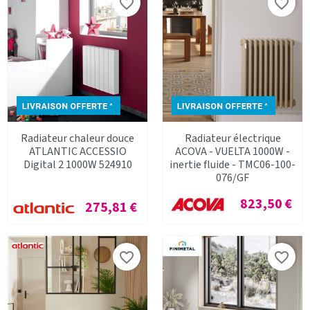
favorite_border
favorite_border
Radiateur chaleur douce
Radiateur électrique
ATLANTIC ACCESSIO
ACOVA - VUELTA 1000W -
Digital 2 1000W 524910
inertie fluide - TMC06-100-
076/GF
Prix
823,50 €
Prix
275,81 €
favorite_border
favorite_border