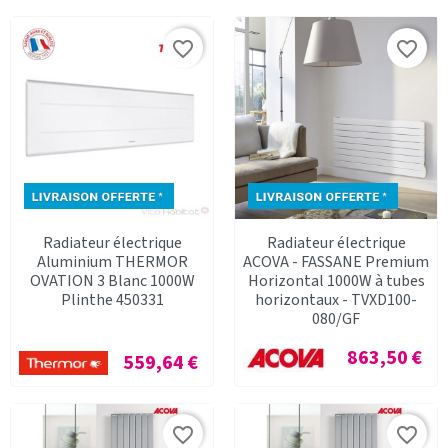
favorite_border
favorite_border
Radiateur électrique
Radiateur électrique
Aluminium THERMOR
ACOVA - FASSANE Premium
OVATION 3 Blanc 1000W
Horizontal 1000W à tubes
Plinthe 450331
horizontaux - TVXD100-
080/GF
Prix
863,50 €
Prix
559,64 €
favorite_border
favorite_border