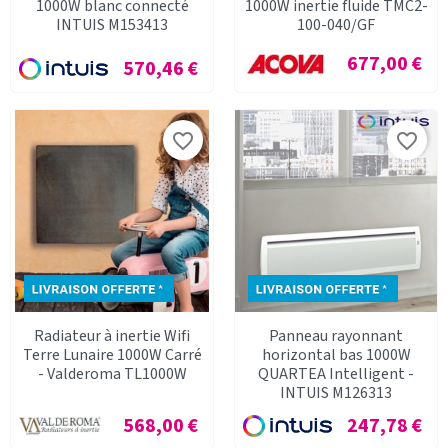
1000W blanc connecté
1000W inertie fluide TMC2-
INTUIS M153413
100-040/GF
Prix
677,00 €
Prix
570,46 €
favorite_border
favorite_border
Radiateur à inertie Wifi
Panneau rayonnant
Terre Lunaire 1000W Carré
horizontal bas 1000W
- Valderoma TL1000W
QUARTEA Intelligent -
INTUIS M126313
Prix
Prix
568,00 €
247,78 €