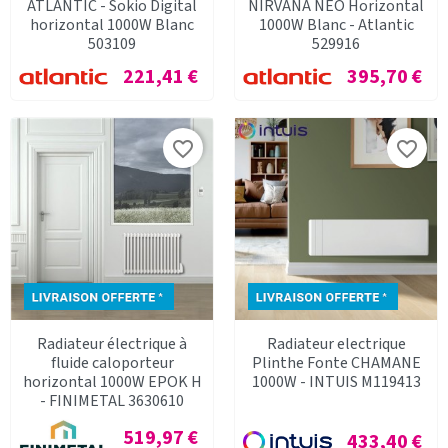
ATLANTIC - Sokio Digital
NIRVANA NEO Horizontal
horizontal 1000W Blanc
1000W Blanc - Atlantic
503109
529916
Prix
Prix
221,41 €
395,70 €
favorite_border
favorite_border
Radiateur électrique à
Radiateur electrique
fluide caloporteur
Plinthe Fonte CHAMANE
horizontal 1000W EPOK H
1000W - INTUIS M119413
- FINIMETAL 3630610
Prix
519,97 €
Prix
433,40 €