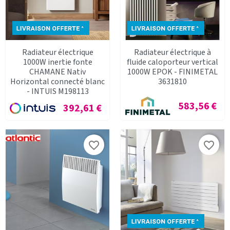
Radiateur électrique
Radiateur électrique à
1000W inertie fonte
fluide caloporteur vertical
CHAMANE Nativ
1000W EPOK - FINIMETAL
Horizontal connecté blanc
3631810
- INTUIS M198113
Prix
583,56 €
Prix
392,61 €
favorite_border
favorite_border