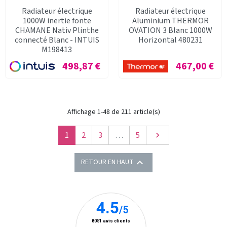
Radiateur électrique
Radiateur électrique
1000W inertie fonte
Aluminium THERMOR
CHAMANE Nativ Plinthe
OVATION 3 Blanc 1000W
connecté Blanc - INTUIS
Horizontal 480231
M198413
Prix
Prix
498,87 €
467,00 €
Affichage 1-48 de 211 article(s)
Suivant
1
2
3
…
5


RETOUR EN HAUT