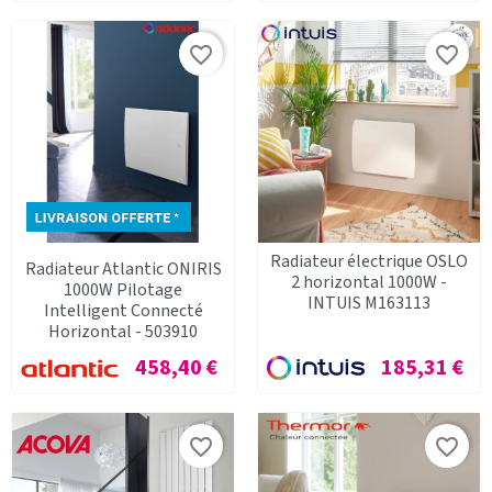
favorite_border
favorite_border
Radiateur électrique OSLO
Radiateur Atlantic ONIRIS
2 horizontal 1000W -
1000W Pilotage
INTUIS M163113
Intelligent Connecté
Horizontal - 503910
Prix
Prix
458,40 €
185,31 €
favorite_border
favorite_border