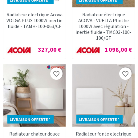
Radiateur electrique Acova
Radiateur électrique
VOLGA PLUS 1000W inertie
ACOVA - VUELTA Plinthe
fluide - TAMH-100-063/CF
1000W avec régulation -
inertie fluide - TMC03-100-
100/GF
Prix
Prix
327,00 €
1 098,00 €
favorite_border
favorite_border
Radiateur chaleur douce
Radiateur fonte electrique