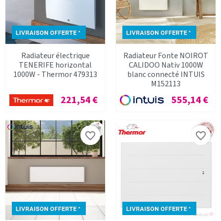
Radiateur électrique
Radiateur Fonte NOIROT
TENERIFE horizontal
CALIDOO Nativ 1000W
1000W - Thermor 479313
blanc connecté INTUIS
M152113
Prix
Prix
221,54 €
555,14 €
favorite_border
favorite_border