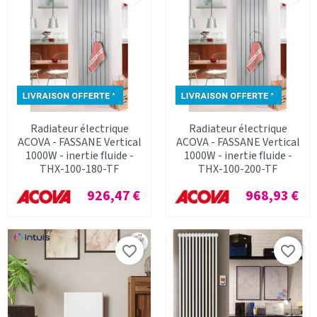
Radiateur électrique
Radiateur électrique
ACOVA - FASSANE Vertical
ACOVA - FASSANE Vertical
1000W - inertie fluide -
1000W - inertie fluide -
THX-100-180-TF
THX-100-200-TF
Prix
Prix
926,47 €
968,93 €
favorite_border
favorite_border