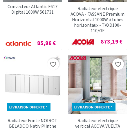
Convecteur Atlantic F617
Radiateur électrique
Digital 1000W 561731
ACOVA - FASSANE Premium
Horizontal 1000W à tubes
horizontaux - TVXD100-
110/GF
Prix
873,19 €
Prix
85,96 €
favorite_border
favorite_border
Radiateur Fonte NOIROT
Radiateur électrique
BELADOO Nativ Plinthe
vertical ACOVA VUELTA