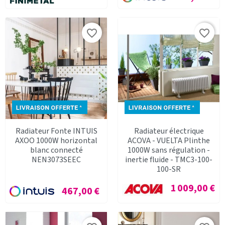
favorite_border
favorite_border
Radiateur Fonte INTUIS
Radiateur électrique
AXOO 1000W horizontal
ACOVA - VUELTA Plinthe
blanc connecté
1000W sans régulation -
NEN3073SEEC
inertie fluide - TMC3-100-
100-SR
Prix
1 009,00 €
Prix
467,00 €