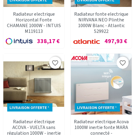
Radiateur electrique
Radiateur fonte electrique
Horizontal Fonte
NIRVANA NEO Plinthe
CHAMANE 1000W - INTUIS
1000W Blanc - Atlantic
M119113
529922
Prix
Prix
338,17 €
497,93 €
favorite_border
favorite_border
Radiateur électrique
Radiateur electrique Acova
ACOVA - VUELTA sans
1000W inertie fonte MARA
régulation 1000W - inertie
connecté -