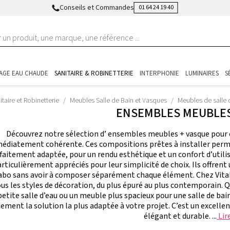
Conseils et Commandes
01 64 24 19 40
AGE EAU CHAUDE
SANITAIRE & ROBINETTERIE
INTERPHONIE
LUMINAIRES
S
itaire et Robinetterie
Meubles Salle de Bain et Vasques
Meubles de salle 
ENSEMBLES MEUBLES
Découvrez notre sélection d’ ensembles meubles + vasque pour c
édiatement cohérente. Ces compositions prêtes à installer perme
faitement adaptée, pour un rendu esthétique et un confort d’util
rticulièrement appréciés pour leur simplicité de choix. Ils offre
abo sans avoir à composer séparément chaque élément. Chez Vita
us les styles de décoration, du plus épuré au plus contemporain
petite salle d’eau ou un meuble plus spacieux pour une salle de bai
dement la solution la plus adaptée à votre projet. C’est un excel
élégant et durable. ...
Lire