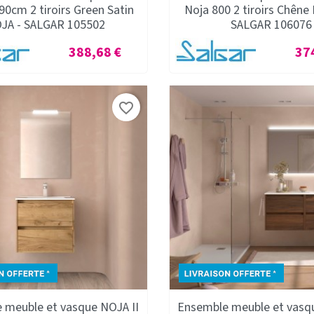
 90cm 2 tiroirs Green Satin
Noja 800 2 tiroirs Chêne 
JA - SALGAR 105502
SALGAR 106076
Prix
Prix
388,68 €
37
favorite_border
 meuble et vasque NOJA II
Ensemble meuble et vasq