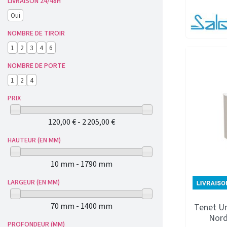
LIVRAISON 24/48H
Oui
NOMBRE DE TIROIR
1
2
3
4
6
NOMBRE DE PORTE
1
2
4
PRIX
120,00 € - 2 205,00 €
HAUTEUR (EN MM)
10 mm - 1790 mm
LARGEUR (EN MM)
70 mm - 1400 mm
Tenet Un
Nord
PROFONDEUR (MM)