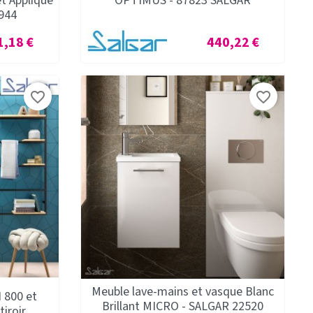
et Applique
OPTIMUS - 87823 SALGAR
944
Prix
1,18 €
440,22 €
favorite_border
favorite_border
Meuble lave-mains et vasque Blanc
 800 et
Brillant MICRO - SALGAR 22520
iroir