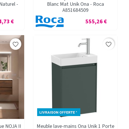
Naturel -
Blanc Mat Unik Ona - Roca
A851684509
Prix
4,73 €
555,26 €
favorite_border
favorite_border
ue NOJA II
Meuble lave-mains Ona Unik 1 Porte