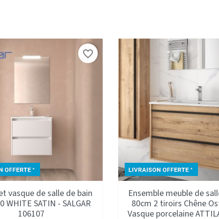
favorite_border
t vasque de salle de bain
Ensemble meuble de sall
00 WHITE SATIN - SALGAR
80cm 2 tiroirs Chêne Os
106107
Vasque porcelaine ATTILA