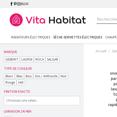
BLOG
RADIATEURS ÉLECTRIQUES
SÈCHE-SERVIETTES ÉLECTRIQUES
CHAUFF
Accueil
San
MARQUE
GEBERIT
LAUFEN
ROCA
SALGAR
TYPE DE COULEUR
imm
Blanc
Bleu
Bois
Gris / Anthracite
Noir
par
Rouge
Vert
pa
lav
FINITION EXACTE
to
rapi
LIVRAISON 24/48H