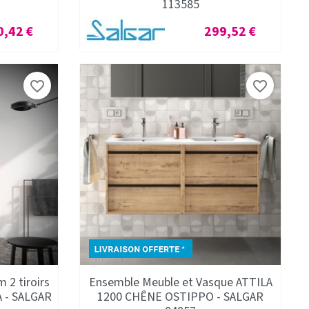
113585
Prix
0,42 €
299,52 €
favorite_border
favorite_border
 2 tiroirs
Ensemble Meuble et Vasque ATTILA
A - SALGAR
1200 CHÊNE OSTIPPO - SALGAR