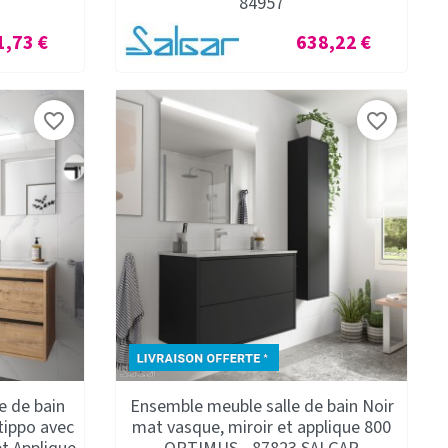
84957
Prix
1,73 €
638,22 €
favorite_border
favorite_border
e de bain
Ensemble meuble salle de bain Noir
tippo avec
mat vasque, miroir et applique 800