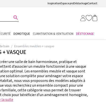
Inspiration
Espace pro
Déstockage
Contact

ÉCURITÉ
DOMOTIQUE
CLIMATISATION & VENTILATION
DÉSTOCKAGE
de bain
Ensembles meubles + vasque
 + VASQUE
réer une salle de bain harmonieuse, pratique et
ttent d’associer un meuble fonctionnel à une vasque
isation optimal. Les ensembles meuble et vasque sont
nt une solution complète pour aménager votre espace
Habitat, nous vous proposons des modèles adaptés à
. Que vous recherchiez un ensemble compact pour une
n familiale, cette catégorie vous permet de trouver
lent choix pour bénéficier d’un aménagement homogène,
 la suite