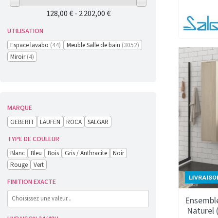
128,00 € - 2 202,00 €
UTILISATION
Espace lavabo
(44)
Meuble Salle de bain
(3052)
Miroir
(4)
MARQUE
GEBERIT
LAUFEN
ROCA
SALGAR
TYPE DE COULEUR
Blanc
Bleu
Bois
Gris / Anthracite
Noir
Rouge
Vert
FINITION EXACTE
Ensemble
Naturel