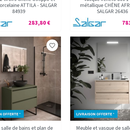
orcelaine ATTILA - SALGAR
métallique CHÊNE AFR
84939
SALGAR 26436
Prix
Prix
283,80 €
78
favorite_border
salle de bains et plan de
Meuble et vasque de sall