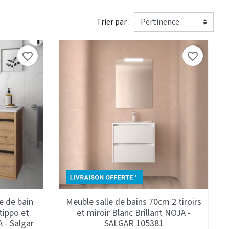
Trier par :
favorite_border
favorite_border
e de bain
Meuble salle de bains 70cm 2 tiroirs
tippo et
et miroir Blanc Brillant NOJA -
 - Salgar
SALGAR 105381