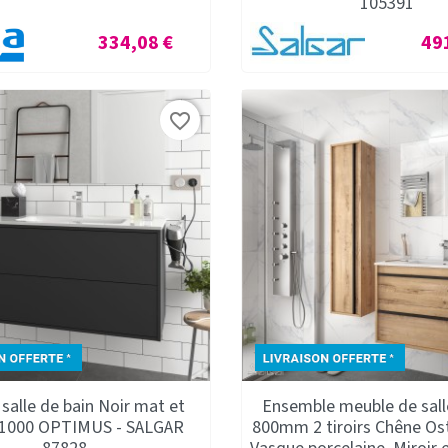
105391
Prix
Prix
334,08 €
49
favorite_border
salle de bain Noir mat et
Ensemble meuble de sall
 1000 OPTIMUS - SALGAR
800mm 2 tiroirs Chêne Os