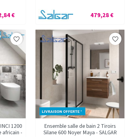
Prix
2,84 €
479,28 €
favorite_border
favorite_border
VINCI 1200
Ensemble salle de bain 2 Tiroirs
africain -
Silane 600 Noyer Maya - SALGAR