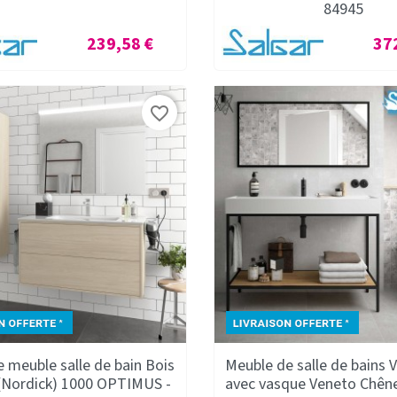
84945
Prix
Prix
239,58 €
37
favorite_border
 meuble salle de bain Bois
Meuble de salle de bains 
 (Nordick) 1000 OPTIMUS -
avec vasque Veneto Chêne 