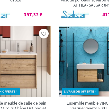
87828
Vasque porcelaine, Miroir 
ATTILA- SALGAR 84
Prix
Prix
397,32 €
41
favorite_border
e meuble de salle de bain
Ensemble meuble VINCI
 tiroirs Chêne Ostippo et
vasque Veneto 800 1 t