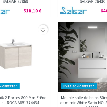
SALGAR 87869
SALGAR 26430
Prix
Prix
518,10 €
64
favorite_border
ik 2 Portes 800 Mm Frêne
Meuble salle de bains 80cm
ic - ROCA A851774434
et miroir White Satin NOJ