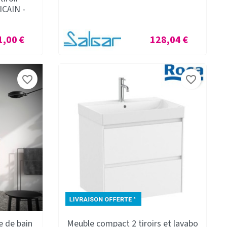
ICAIN -
Prix
1,00 €
128,04 €
favorite_border
favorite_border
e de bain
Meuble compact 2 tiroirs et lavabo