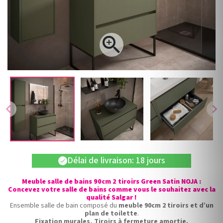

chevron_left
chevron_right
Délai de livraison: 18 jours
check
Meuble salle de bains 90cm 2 tiroirs Green Satin NOJA :
Concevez votre salle de bains comme vous le souhaitez avec la
qualité Salgar !
Ensemble salle de bain composé du
meuble 90cm 2 tiroirs et d’un
plan de toilette
.
Fixation murales, Tiroirs à fermeture amortie.