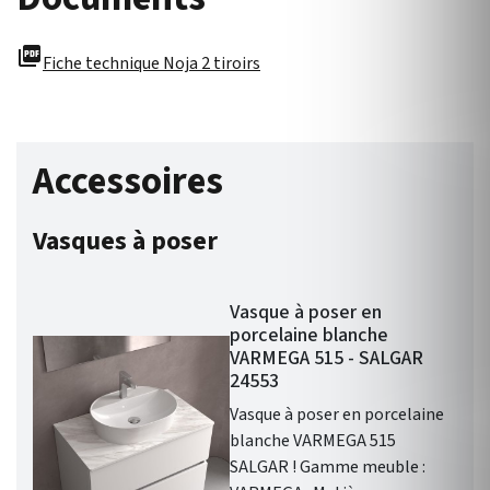
picture_as_pdf
Fiche technique Noja 2 tiroirs
Accessoires
Vasques à poser
Vasque à poser en
porcelaine blanche
VARMEGA 515 - SALGAR
24553
Vasque à poser en porcelaine
blanche VARMEGA 515
SALGAR ! Gamme meuble :