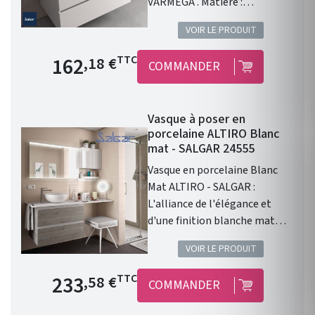
VARMEGA . Matière :
porcelaine blanche .
VOIR LE PRODUIT
Dimensions : 500 x 385 x 120
mm. Livré sans bonde et sans
Prix de base
162
TTC
,18 €
COMMANDER
siphon. Garantie 2 ans.
Vasque à poser en
porcelaine ALTIRO Blanc
mat - SALGAR 24555
Vasque en porcelaine Blanc
Mat ALTIRO - SALGAR :
L'alliance de l'élégance et
d'une finition blanche mat
Vasque à poser ALTIRO EN
VOIR LE PRODUIT
PORCELAINE BLANCHE MAT D
390 x 140 mm . Une finition en
Prix de base
233
TTC
,58 €
COMMANDER
porcelaine blanche Mat. Sans
trou de perçage pour un