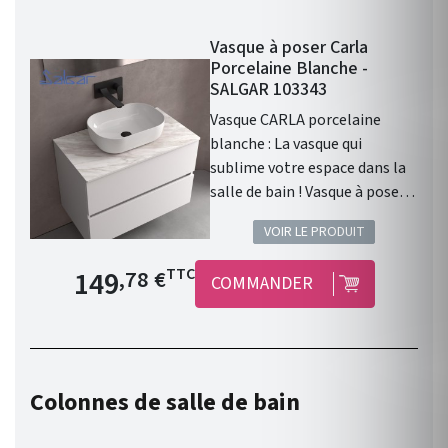
Vasque à poser Carla
Porcelaine Blanche -
SALGAR 103343
Vasque CARLA porcelaine
blanche : La vasque qui
sublime votre espace dans la
salle de bain ! Vasque à poser
CARLA sans siphon ni bonde
VOIR LE PRODUIT
de vidage clic-clac
PORCELAINE BLANCHE Ø 360
Prix de base
149
TTC
,78 €
COMMANDER
x 105 mm . Vasque à poser .
Matière : Porcelaine. Finition :
Porcelaine Blanche . Siphon,
bonde clic-clac, ou bonde de
vidage et robinet non inclus .
Colonnes de salle de bain
Gamme : CARLA . Fabriqué en
Espagne. Garantie 3 ans.