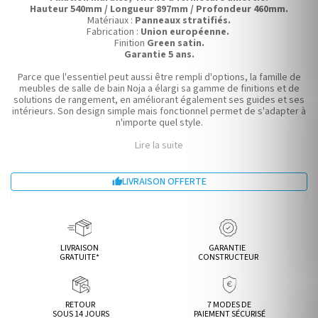
Hauteur 540mm / Longueur 897mm / Profondeur 460mm.
Matériaux :
Panneaux stratifiés.
Fabrication :
Union européenne.
Finition
Green satin.
Garantie 5 ans.
Parce que l'essentiel peut aussi être rempli d'options, la famille de
meubles de salle de bain Noja a élargi sa gamme de finitions et de
solutions de rangement, en améliorant également ses guides et ses
intérieurs. Son design simple mais fonctionnel permet de s'adapter à
n'importe quel style.
Lire la suite
LIVRAISON OFFERTE

LIVRAISON
GARANTIE
GRATUITE*
CONSTRUCTEUR
RETOUR
7 MODES DE
SOUS 14 JOURS
PAIEMENT SÉCURISÉ