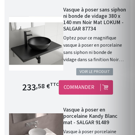
robinet. Donc prévoir un
Vasque à poser sans siphon
robinet à bec haut ou encastré
ni bonde de vidage 380 x
dans le mur. Diamètre de 390
140 mm Noir Mat LOKUM -
mm Profondeur de 140 mm
SALGAR 87734
Coloris : Blanc Mat. Cette
Optez pour ce magnifique
vasque ALTIRO en porcelaine
vasque à poser en porcelaine
blanche se caractérise par
sans siphon ni bonde de
sa finition mate et réunit les
vidage dans sa finition Noir
caractéristiques qui en feront
Mat. Les caractéristiques :
la pièce maîtresse de votre
VOIR LE PRODUIT
Vasque à poser. Matière :
salle de bains.
porcelaine. Sans siphon ni
Prix de base
233
TTC
,58 €
COMMANDER
bonde de vidage. Résistante
aux produits chimiques et aux
rayures. Recyclable. Vasque
Vasque à poser en
avec trop-plein . Siphon,
porcelaine Kandy Blanc
bonde clic-clac et robinet non
mat - SALGAR 91489
inclus. Finition : Noir Mat.
Vasque à poser porcelaine
Gamme : LOKUM. Fabriqué en