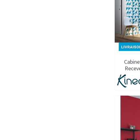
Cabine
Recev