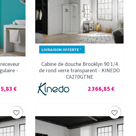
 receveur
Cabine de douche Brooklyn 90 1/4
ulaire -
de rond verre transparent - KINEDO
CA270GTNE
Prix
15,83 €
2 366,85 €
favorite_border
favorite_border