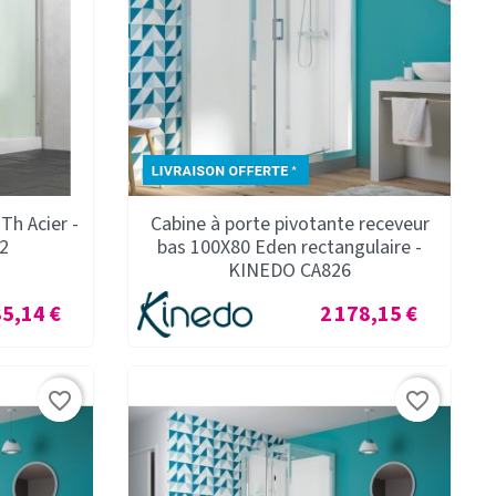
Th Acier -
Cabine à porte pivotante receveur
2
bas 100X80 Eden rectangulaire -
KINEDO CA826
Prix
85,14 €
2 178,15 €
favorite_border
favorite_border