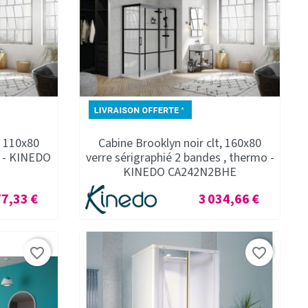
, 110x80
Cabine Brooklyn noir clt, 160x80
o - KINEDO
verre sérigraphié 2 bandes , thermo -
KINEDO CA242N2BHE
Prix
77,33 €
3 034,66 €
favorite_border
favorite_border