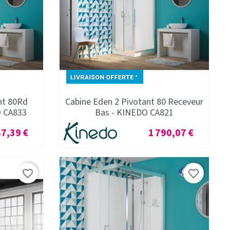
nt 80Rd
Cabine Eden 2 Pivotant 80 Receveur
O CA833
Bas - KINEDO CA821
Prix
87,39 €
1 790,07 €
favorite_border
favorite_border