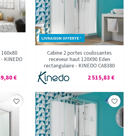
, 160x80
Cabine 2 portes coulissantes
o - KINEDO
receveur haut 120X90 Eden
rectangulaire - KINEDO CA8380
Prix
89,80 €
2 515,83 €
favorite_border
favorite_border