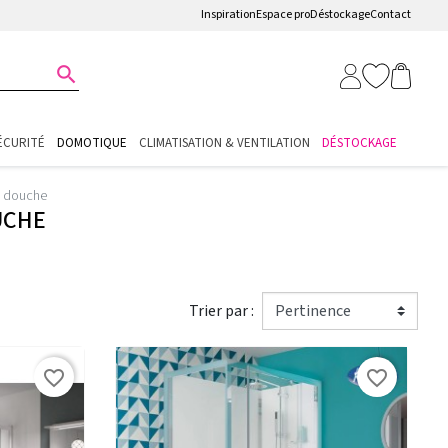
Inspiration
Espace pro
Déstockage
Contact

ÉCURITÉ
DOMOTIQUE
CLIMATISATION & VENTILATION
DÉSTOCKAGE
e douche
UCHE
Trier par :
favorite_border
favorite_border