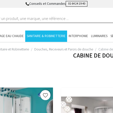
Conseils et Commandes
01 64 24 19 40
AGE EAU CHAUDE
SANITAIRE & ROBINETTERIE
INTERPHONIE
LUMINAIRES
S
itaire et Robinetterie
Douches, Receveurs et Parois de douche
Cabine d
CABINE DE DO
favorite_border