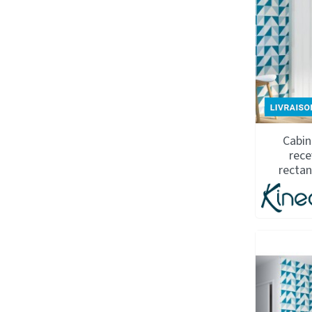
Cabin
rece
recta