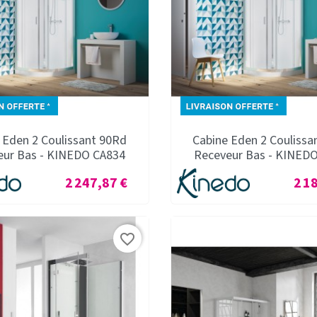
 Eden 2 Coulissant 90Rd
Cabine Eden 2 Coulissa
eur Bas - KINEDO CA834
Receveur Bas - KINED
Prix
Prix
2 247,87 €
2 1
favorite_border