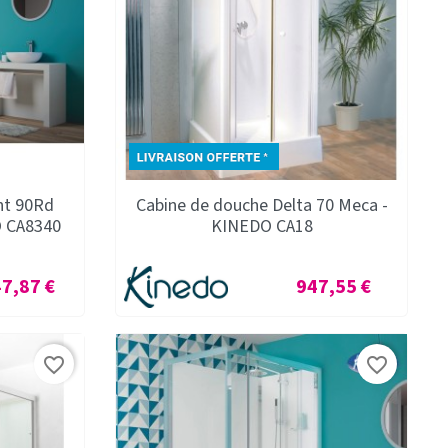
nt 90Rd
Cabine de douche Delta 70 Meca -
O CA8340
KINEDO CA18
Prix
47,87 €
947,55 €
favorite_border
favorite_border