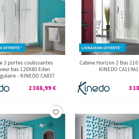
e 2 portes coulissantes
Cabine Horizon 2 Bas 110 
veur bas 120X80 Eden
KINEDO CA119A1
ngulaire - KINEDO CA837
Prix
Prix
2 388,99 €
3 1
favorite_border