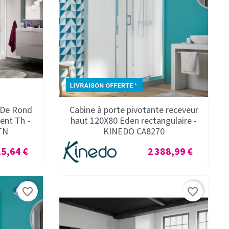
 De Rond
Cabine à porte pivotante receveur
ent Th -
haut 120X80 Eden rectangulaire -
TN
KINEDO CA8270
Prix
25,64 €
2 388,99 €
favorite_border
favorite_border