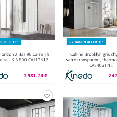
Horizon 2 Bas 90 Carre Th
Cabine Brooklyn gris clt
Noire - KINEDO CA117N12
verre transparent, therm
CA240GTNE
Prix
Prix
2 981,74 €
2 4
favorite_border