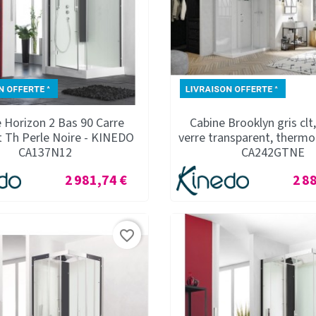
 Horizon 2 Bas 90 Carre
Cabine Brooklyn gris clt
t Th Perle Noire - KINEDO
verre transparent, therm
CA137N12
CA242GTNE
Prix
Prix
2 981,74 €
2 8
favorite_border