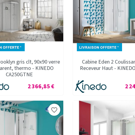
ooklyn gris clt, 90x90 verre
Cabine Eden 2 Coulissa
arent, thermo - KINEDO
Receveur Haut - KINED
CA250GTNE
Prix
Prix
2 366,85 €
2 2
favorite_border