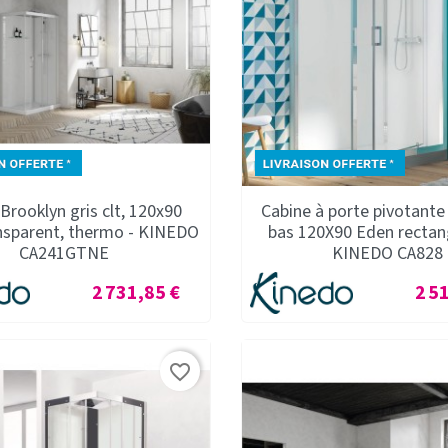
Brooklyn gris clt, 120x90
Cabine à porte pivotante
ansparent, thermo - KINEDO
bas 120X90 Eden rectang
CA241GTNE
KINEDO CA828
Prix
Prix
2 731,85 €
2 5
favorite_border