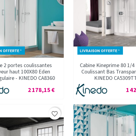
e 2 portes coulissantes
Cabine Kineprime 80 1/4
veur haut 100X80 Eden
Coulissant Bas Transpar
gulaire - KINEDO CA8360
KINEDO CA5309T
Prix
Prix
2 178,15 €
1 4
favorite_border