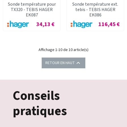
Sonde température pour
Sonde température ext.
TX320 - TEBIS HAGER
tebis - TEBIS HAGER
EK087
EK086
Prix
Prix
34,13 €
116,45 €
Affichage 1-10 de 10 article(s)

RETOUR EN HAUT
Conseils
pratiques