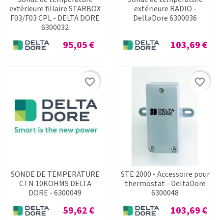
extérieure fillaire STARBOX
extérieure RADIO -
F03/F03 CPL - DELTA DORE
DeltaDore 6300036
6300032
Prix
Prix
95,05 €
103,69 €
favorite_border
favorite_border
SONDE DE TEMPERATURE
STE 2000 - Accessoire pour
CTN 10KOHMS DELTA
thermostat - DeltaDore
DORE - 6300049
6300048
Prix
Prix
59,62 €
103,69 €