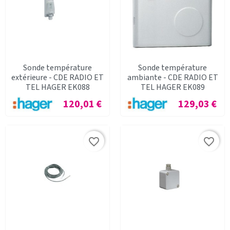
Sonde température
Sonde température
extérieure - CDE RADIO ET
ambiante - CDE RADIO ET
TEL HAGER EK088
TEL HAGER EK089
Prix
Prix
120,01 €
129,03 €
favorite_border
favorite_border