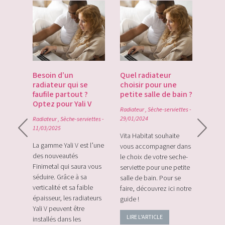
es
Besoin d’un
Quel radiateur
Déco
te du
radiateur qui se
choisir pour une
Gate
du
faufile partout ?
petite salle de bain ?
tech
Optez pour Yali V
point
Radiateur
,
Sèche-serviettes
-
0
29/01/2024
Radiateur
,
Sèche-serviettes
-
Radiat
11/03/2025
rque
Vita Habitat souhaite
Le Zi
e sa
La gamme Yali V est l’une
vous accompagner dans
le tou
e avec
des nouveautés
le choix de votre seche-
sans f
plus
Finimetal qui saura vous
serviette pour une petite
de sur
e les
séduire. Grâce à sa
salle de bain. Pour se
momen
verticalité et sa faible
faire, découvrez ici notre
vos c
épaisseur, les radiateurs
guide !
énerg
Yali V peuvent être
LIRE L'ARTICLE
LIRE
installés dans les