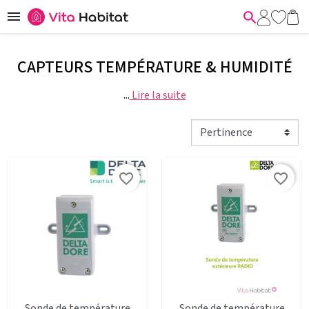


CAPTEURS TEMPÉRATURE & HUMIDITÉ
...
Lire la suite
favorite_border
favorite_border
Sonde de température
Sonde de température