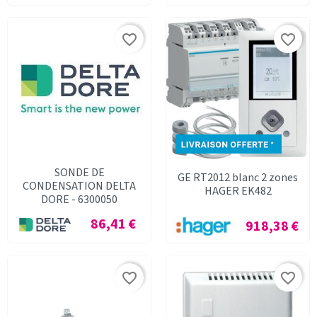
favorite_border
favorite_border
SONDE DE
GE RT2012 blanc 2 zones
CONDENSATION DELTA
HAGER EK482
DORE - 6300050
Prix
86,41 €
Prix
918,38 €
favorite_border
favorite_border