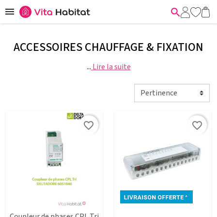


ACCESSOIRES CHAUFFAGE & FIXATION
...
Lire la suite
favorite_border
favorite_border
Coupleur de phases CPL Tri