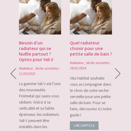
es
Besoin d’un
Quel radiateur
Déco
te du
radiateur qui se
choisir pour une
Gate
du
faufile partout ?
petite salle de bain ?
tech
Optez pour Yali V
point
Radiateur
,
Sèche-serviettes
-
0
29/01/2024
Radiateur
,
Sèche-serviettes
-
Radiat
11/03/2025
rque
Vita Habitat souhaite
Le Zi
e sa
La gamme Yali V est l’une
vous accompagner dans
le tou
e avec
des nouveautés
le choix de votre seche-
sans f
plus
Finimetal qui saura vous
serviette pour une petite
de sur
e les
séduire. Grâce à sa
salle de bain. Pour se
momen
verticalité et sa faible
faire, découvrez ici notre
vos c
épaisseur, les radiateurs
guide !
énerg
Yali V peuvent être
LIRE L'ARTICLE
LIRE
installés dans les