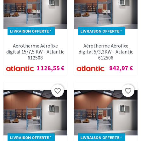
Aérotherme Aérofixe
Aérotherme Aérofixe
digital 15/7,5 KW - Atlantic
digital 5/3,3KW - Atlantic
612508
612506
Prix
Prix
1 128,55 €
842,97 €
favorite_border
favorite_border