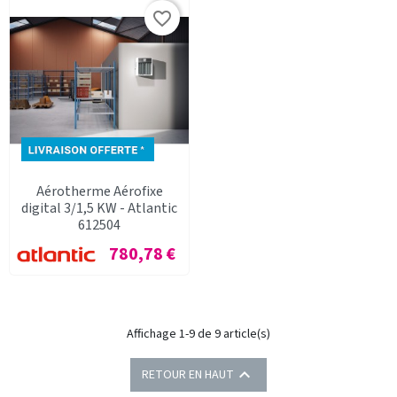
favorite_border
Aérotherme Aérofixe
digital 3/1,5 KW - Atlantic
612504
Prix
780,78 €
Affichage 1-9 de 9 article(s)

RETOUR EN HAUT