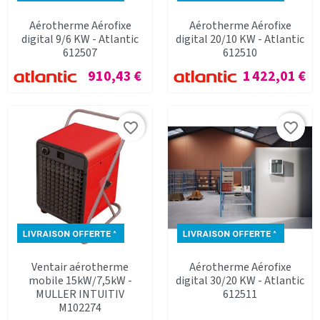
Aérotherme Aérofixe
Aérotherme Aérofixe
digital 9/6 KW - Atlantic
digital 20/10 KW - Atlantic
612507
612510
Prix
Prix
910,43 €
1 422,01 €
favorite_border
favorite_border
Ventair aérotherme
Aérotherme Aérofixe
mobile 15kW/7,5kW -
digital 30/20 KW - Atlantic
MULLER INTUITIV
612511
M102274