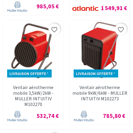
Prix
985,05 €
Prix
1 549,91 €
favorite_border
favorite_border
Ventair aérotherme
Ventair aérotherme
mobile 3,5kW/2kW -
mobile 9kW/6kW - MULLER
MULLER INTUITIV
INTUITIV M102273
M102270
Prix
Prix
532,74 €
785,80 €