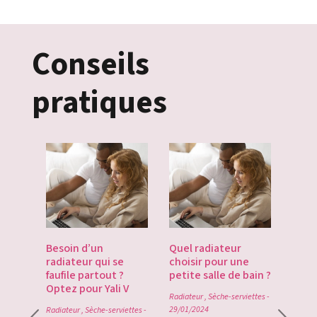
Conseils
pratiques
es
Besoin d’un
Quel radiateur
Déco
te du
radiateur qui se
choisir pour une
Gate
du
faufile partout ?
petite salle de bain ?
tech
Optez pour Yali V
point
Radiateur
,
Sèche-serviettes
-
0
29/01/2024
Radiateur
,
Sèche-serviettes
-
Radiat