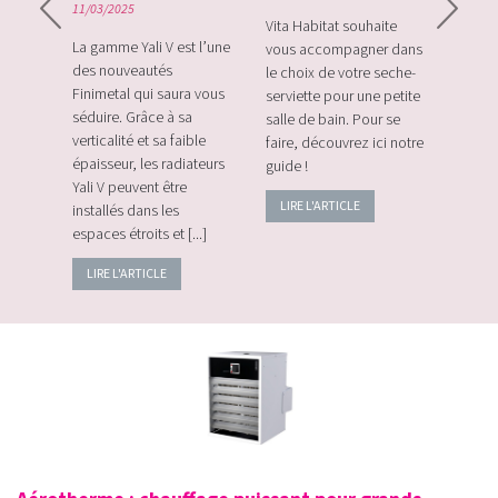
11/03/2025
rque
Vita Habitat souhaite
Le Zi
e sa
La gamme Yali V est l’une
vous accompagner dans
le tou
e avec
des nouveautés
le choix de votre seche-
sans f
plus
Finimetal qui saura vous
serviette pour une petite
de sur
e les
séduire. Grâce à sa
salle de bain. Pour se
momen
verticalité et sa faible
faire, découvrez ici notre
vos c
épaisseur, les radiateurs
guide !
énerg
Yali V peuvent être
LIRE L'ARTICLE
LIRE
installés dans les
espaces étroits et [...]
LIRE L'ARTICLE