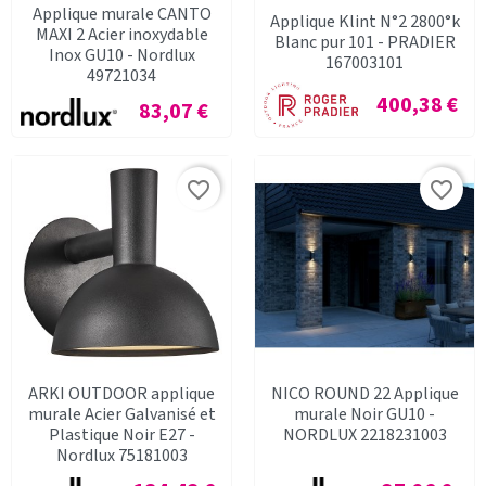
Applique murale CANTO
Applique Klint N°2 2800°k
MAXI 2 Acier inoxydable
Blanc pur 101 - PRADIER
Inox GU10 - Nordlux
167003101
49721034
Prix
400,38 €
Prix
83,07 €
favorite_border
favorite_border
ARKI OUTDOOR applique
NICO ROUND 22 Applique
murale Acier Galvanisé et
murale Noir GU10 -
Plastique Noir E27 -
NORDLUX 2218231003
Nordlux 75181003