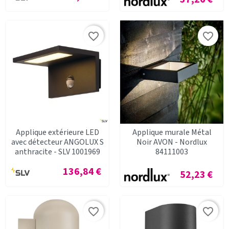
favorite_border
favorite_border
Applique extérieure LED
Applique murale Métal
avec détecteur ANGOLUX S
Noir AVON - Nordlux
anthracite - SLV 1001969
84111003
Prix
136,84 €
Prix
52,23 €
favorite_border
favorite_border