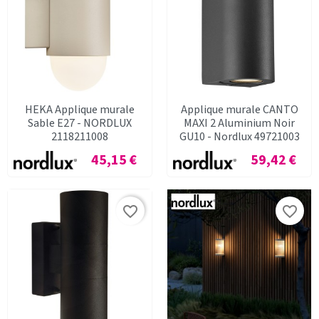
HEKA Applique murale
Applique murale CANTO
Sable E27 - NORDLUX
MAXI 2 Aluminium Noir
2118211008
GU10 - Nordlux 49721003
Prix
Prix
45,15 €
59,42 €
favorite_border
favorite_border