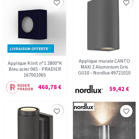
favorite_border
favorite_border
Applique murale CANTO
Applique Klint n°1 2800°K
MAXI 2 Aluminium Gris
Bleu acier 065 - PRADIER
GU10 - Nordlux 49721010
167001065
Prix
468,78 €
Prix
59,42 €
favorite_border
favorite_border