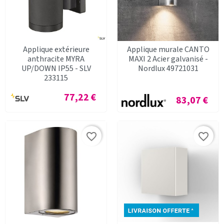
Applique extérieure
Applique murale CANTO
anthracite MYRA
MAXI 2 Acier galvanisé -
UP/DOWN IP55 - SLV
Nordlux 49721031
233115
Prix
77,22 €
Prix
83,07 €
favorite_border
favorite_border