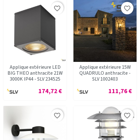
favorite_border
favorite_border
Applique extérieure LED
Applique extérieure 15W
BIG THEO anthracite 21W
QUADRULO anthracite -
3000K IP44 - SLV 234525
SLV 1002403
Prix
Prix
174,72 €
111,76 €
favorite_border
favorite_border