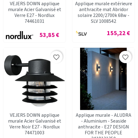
VEJERS DOWN applique
Applique murale extérieure
murale Acier Galvanisé et
anthracite mat Abridor
Verre E27 - Nordlux
solaire 2200/2700k 68w -
74461031
SLV 1008542
Prix
155,22 €
Prix
53,85 €
favorite_border
favorite_border
VEJERS DOWN applique
Applique murale - ALUDRA
murale Acier Galvanisé et
- Aluminium - Seaside
Verre Noir E27 - Nordlux
anthracite - E27 DESIGN
74471003
FOR THE PEOPLE