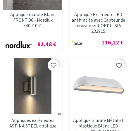
Applique murale Blanc
Applique Extérieure LED
FRONT 36 - Nordlux
anthracite avec Capteur de
84091001
mouvement ORDI - SLV
232915
Prix
116,22 €
Prix
92,48 €
favorite_border
favorite_border
Appliques extérieures
Applique murale Métal et
ASTINA STEEL applique
plastique Blanc LED