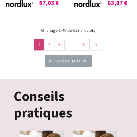
Prix
Prix
87,03 €
83,07 €
Affichage 1-40 de 613 article(s)
Suivant
1
2
3
…
16


RETOUR EN HAUT
Conseils
pratiques