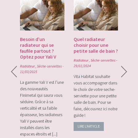
es
Besoin d’un
Quel radiateur
Déco
te du
radiateur qui se
choisir pour une
Gate
du
faufile partout ?
petite salle de bain ?
tech
Optez pour Yali V
point
Radiateur
,
Sèche-serviettes
-
0
29/01/2024
Radiateur
,
Sèche-serviettes
-
Radiat
11/03/2025
rque
Vita Habitat souhaite
Le Zi
e sa
La gamme Yali V est l’une
vous accompagner dans
le tou
e avec
des nouveautés
le choix de votre seche-
sans f
plus
Finimetal qui saura vous
serviette pour une petite
de sur
e les
séduire. Grâce à sa
salle de bain. Pour se
momen
verticalité et sa faible
faire, découvrez ici notre
vos c
épaisseur, les radiateurs
guide !
énerg
Yali V peuvent être
LIRE L'ARTICLE
LIRE
installés dans les
espaces étroits et [...]