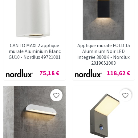
CANTO MAXI 2 applique
Applique murale FOLD 15
murale Aluminium Blanc
Aluminium Noir LED
GU10 - Nordlux 49721001
integrée 3000K - Nordlux
2019051003
Prix
Prix
75,18 €
118,62 €
favorite_border
favorite_border