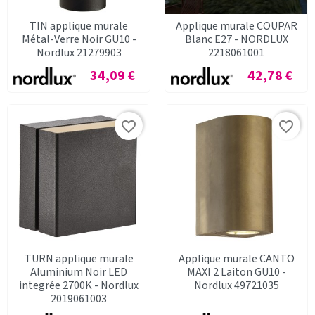
TIN applique murale
Applique murale COUPAR
Métal-Verre Noir GU10 -
Blanc E27 - NORDLUX
Nordlux 21279903
2218061001
Prix
Prix
34,09 €
42,78 €
favorite_border
favorite_border
TURN applique murale
Applique murale CANTO
Aluminium Noir LED
MAXI 2 Laiton GU10 -
integrée 2700K - Nordlux
Nordlux 49721035
2019061003