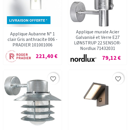
Applique murale Acier
Applique Aubanne N° 1
Galvanisé et Verre E27
clair Gris anthracite 006 -
LØNSTRUP 22 SENSOR-
PRADIER 101001006
Nordlux 71432031
Prix
221,40 €
Prix
79,12 €
favorite_border
favorite_border