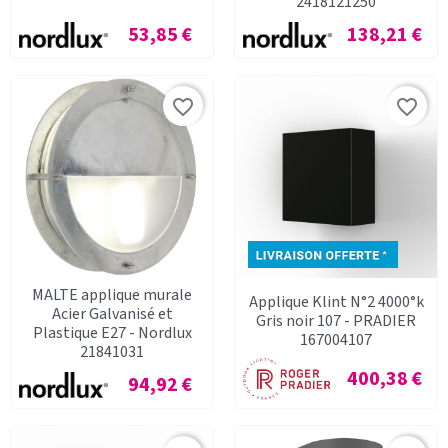
2418121250
Prix
Prix
53,85 €
138,21 €
favorite_border
favorite_border
MALTE applique murale
Applique Klint N°2 4000°k
Acier Galvanisé et
Gris noir 107 - PRADIER
Plastique E27 - Nordlux
167004107
21841031
Prix
400,38 €
Prix
94,92 €