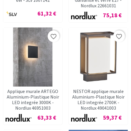
6W - SLV 1007142
Galvanisé et Verre E27 -
Nordlux 22661031
Prix
61,32 €
Prix
75,18 €
favorite_border
favorite_border
Applique murale ARTEGO
NESTOR applique murale
Aluminium-Plastique Noir
Aluminium-Plastique Noir
LED integrée 3000K -
LED integrée 2700K -
Nordlux 46951003
Nordlux 49041003
Prix
Prix
63,33 €
59,37 €