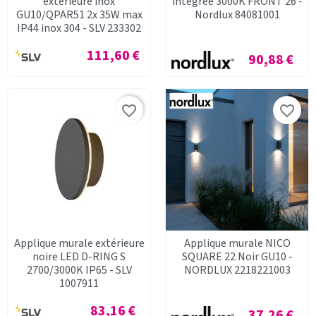
extérieure inox
integrée 3000K FRONT 26 -
GU10/QPAR51 2x 35W max
Nordlux 84081001
IP44 inox 304 - SLV 233302
Prix
111,60 €
Prix
90,88 €
favorite_border
favorite_border
Applique murale extérieure
Applique murale NICO
noire LED D-RING S
SQUARE 22 Noir GU10 -
2700/3000K IP65 - SLV
NORDLUX 2218221003
1007911
Prix
83,16 €
Prix
37,26 €