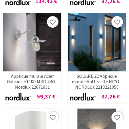
Prix
Prix
134,43 €
37,26 €
favorite_border
favorite_border
Applique murale Acier
SQUARE 22 Applique
Galvanisé LUXEMBOURG -
murale Anthracite NICO -
Nordlux 22671031
NORDLUX 2218221050
Prix
Prix
59,37 €
37,26 €
favorite_border
favorite_border