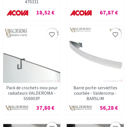
470331
Prix
Prix
18,52 €
67,87 €
favorite_border
favorite_border
Pack de crochets inox pour
Barre porte-serviettes
radiateurs VALDEROMA -
courbée - Valderoma -
SS0003P
BARSLIM
Prix
Prix
37,80 €
56,28 €