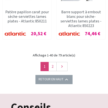
Patère papillon carat pour
Barre support à embout
sèche-serviettes lames
blanc pour sèche-
plates - Atlantic 850211
serviettes lames plates -
Atlantic 850223
Prix
Prix
20,52 €
74,46 €
Affichage 1-40 de 79 article(s)
Suivant
1
2


RETOUR EN HAUT
Conseils