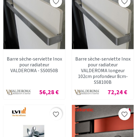
favorite_border
favorite_border
Barre sèche-serviette Inox
Barre sèche-serviette Inox
pour radiateur
pour radiateur
VALDEROMA - SS0050B
VALDEROMA longeur
102cm profondeur 8cm-
SS8100B
Prix
Prix
56,28 €
72,24 €
favorite_border
favorite_border