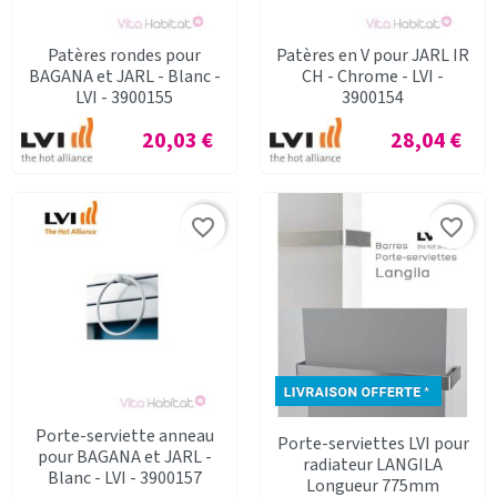
Patères rondes pour
Patères en V pour JARL IR
BAGANA et JARL - Blanc -
CH - Chrome - LVI -
LVI - 3900155
3900154
Prix
Prix
20,03 €
28,04 €
favorite_border
favorite_border
Porte-serviette anneau
Porte-serviettes LVI pour
pour BAGANA et JARL -
radiateur LANGILA
Blanc - LVI - 3900157
Longueur 775mm