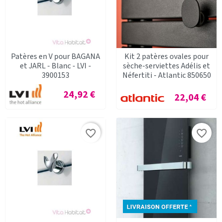
Patères en V pour BAGANA
Kit 2 patères ovales pour
et JARL - Blanc - LVI -
sèche-serviettes Adélis et
3900153
Néfertiti - Atlantic 850650
Prix
24,92 €
Prix
22,04 €
favorite_border
favorite_border