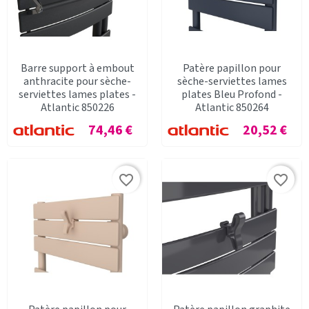
Barre support à embout
Patère papillon pour
anthracite pour sèche-
sèche-serviettes lames
serviettes lames plates -
plates Bleu Profond -
Atlantic 850226
Atlantic 850264
Prix
Prix
74,46 €
20,52 €
favorite_border
favorite_border