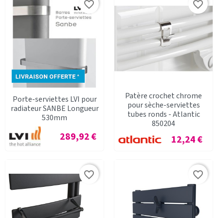
favorite_border
favorite_border
Patère crochet chrome
Porte-serviettes LVI pour
pour sèche-serviettes
radiateur SANBE Longueur
tubes ronds - Atlantic
530mm
850204
Prix
289,92 €
Prix
12,24 €
favorite_border
favorite_border