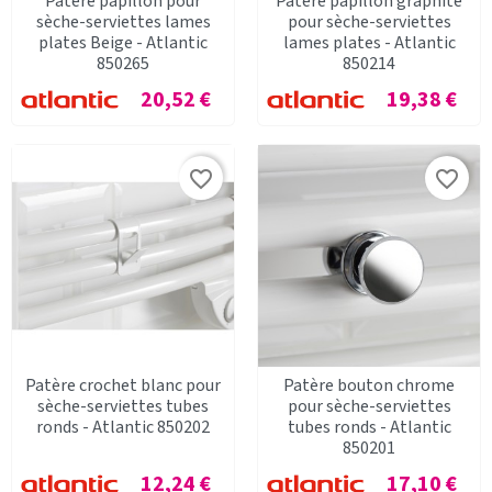
Patère papillon pour
Patère papillon graphite
sèche-serviettes lames
pour sèche-serviettes
plates Beige - Atlantic
lames plates - Atlantic
850265
850214
Prix
Prix
20,52 €
19,38 €
favorite_border
favorite_border
Patère crochet blanc pour
Patère bouton chrome
sèche-serviettes tubes
pour sèche-serviettes
ronds - Atlantic 850202
tubes ronds - Atlantic
850201
Prix
Prix
12,24 €
17,10 €