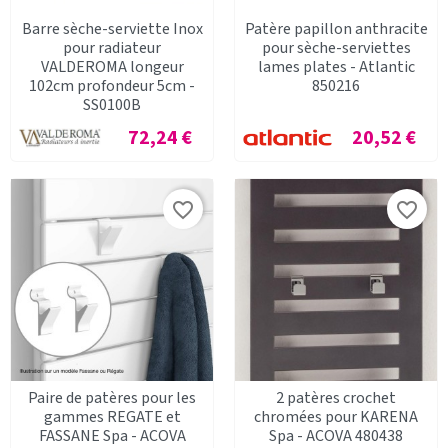
Barre sèche-serviette Inox
Patère papillon anthracite
pour radiateur
pour sèche-serviettes
VALDEROMA longeur
lames plates - Atlantic
102cm profondeur 5cm -
850216
SS0100B
Prix
Prix
72,24 €
20,52 €
favorite_border
favorite_border
Paire de patères pour les
2 patères crochet
gammes REGATE et
chromées pour KARENA
FASSANE Spa - ACOVA
Spa - ACOVA 480438