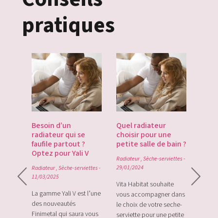
pratiques
es
Besoin d’un
Quel radiateur
Déco
te du
radiateur qui se
choisir pour une
Gate
du
faufile partout ?
petite salle de bain ?
tech
Optez pour Yali V
point
Radiateur
,
Sèche-serviettes
-
0
29/01/2024
Radiateur
,
Sèche-serviettes
-
Radiat
11/03/2025
rque
Vita Habitat souhaite
Le Zi
e sa
La gamme Yali V est l’une
vous accompagner dans
le tou
e avec
des nouveautés
le choix de votre seche-
sans f
plus
Finimetal qui saura vous
serviette pour une petite
de sur