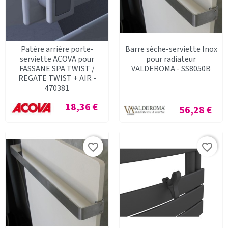
Patère arrière porte-
Barre sèche-serviette Inox
serviette ACOVA pour
pour radiateur
FASSANE SPA TWIST /
VALDEROMA - SS8050B
REGATE TWIST + AIR -
470381
Prix
18,36 €
Prix
56,28 €
favorite_border
favorite_border