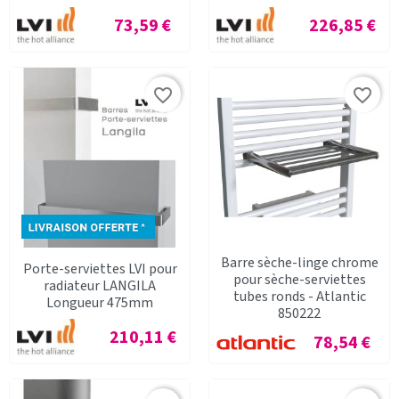
Prix
Prix
73,59 €
226,85 €
favorite_border
favorite_border
Barre sèche-linge chrome
Porte-serviettes LVI pour
pour sèche-serviettes
radiateur LANGILA
tubes ronds - Atlantic
Longueur 475mm
850222
Prix
210,11 €
Prix
78,54 €