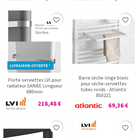
favorite_border
favorite_border
Barre sèche-linge blanc
Porte-serviettes LVI pour
pour sèche-serviettes
radiateur SANBE Longueur
tubes ronds - Atlantic
680mm
850221
Prix
218,48 €
Prix
69,36 €
favorite_border
favorite_border