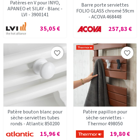
Patères en V pour INYO,
Barre porte serviettes
APANEO et SILAY - Blanc -
FOLIO GLASS chromé 59cm
LVI - 3900141
- ACOVA 468448
Prix
Prix
35,05 €
257,83 €
favorite_border
favorite_border
Patère bouton blanc pour
Patère papillon pour
sèche-serviettes tubes
sèche-serviettes -
ronds - Atlantic 850200
Thermor 498050
Prix
Prix
15,96 €
19,80 €