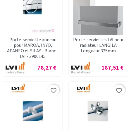
Porte-serviette anneau
Porte-serviettes LVI pour
pour MAROA, INYO,
radiateur LANGILA
APANEO et SILAY - Blanc -
Longueur 325mm
LVI - 3900145
Prix
Prix
78,27 €
187,51 €
favorite_border
favorite_border