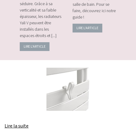
e les
séduire. Grâce à sa
salle de bain. Pour se
momen
verticalité et sa faible
faire, découvrez ici notre
vos c
épaisseur, les radiateurs
guide !
énerg
Yali V peuvent être
LIRE L'ARTICLE
LIRE
installés dans les
espaces étroits et [...]
LIRE L'ARTICLE
Lire la suite