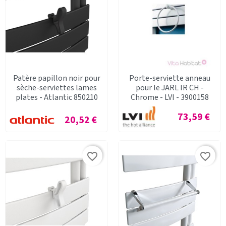
Patère papillon noir pour
Porte-serviette anneau
sèche-serviettes lames
pour le JARL IR CH -
plates - Atlantic 850210
Chrome - LVI - 3900158
Prix
73,59 €
Prix
20,52 €
favorite_border
favorite_border