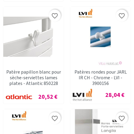
favorite_border
favorite_border
Patère papillon blanc pour
Patères rondes pour JARL
sèche-serviettes lames
IR CH - Chrome - LVI -
plates - Atlantic 850228
3900156
Prix
28,04 €
Prix
20,52 €
favorite_border
favorite_border