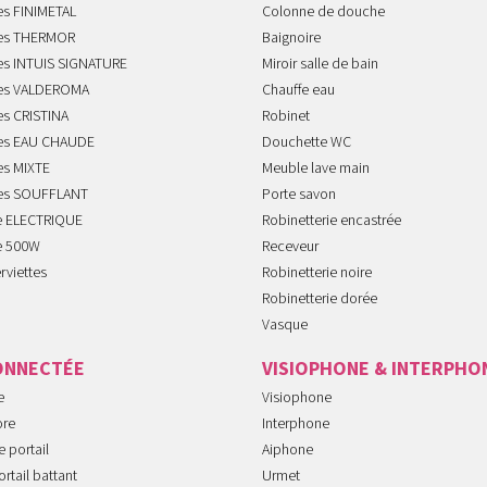
es FINIMETAL
Colonne de douche
tes THERMOR
Baignoire
tes INTUIS SIGNATURE
Miroir salle de bain
tes VALDEROMA
Chauffe eau
es CRISTINA
Robinet
tes EAU CHAUDE
Douchette WC
es MIXTE
Meuble lave main
tes SOUFFLANT
Porte savon
te ELECTRIQUE
Robinetterie encastrée
te 500W
Receveur
rviettes
Robinetterie noire
Robinetterie dorée
Vasque
ONNECTÉE
VISIOPHONE & INTERPHO
e
Visiophone
ore
Interphone
 portail
Aiphone
rtail battant
Urmet