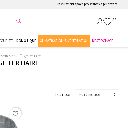
Inspiration
Espace pro
Déstockage
Contact

ÉCURITÉ
DOMOTIQUE
CLIMATISATION & VENTILATION
DÉSTOCKAGE
soires chauffage tertiaire
E TERTIAIRE
Trier par :
favorite_border