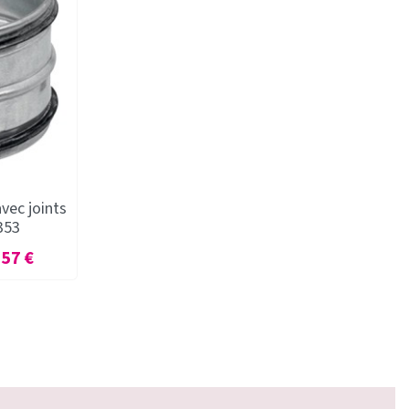
vec joints
353
ix
,57 €