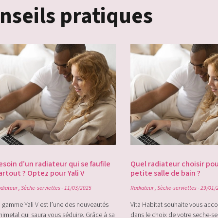
nseils pratiques
esoin d’un radiateur qui se faufile
Quel radiateur choisir po
artout ? Optez pour Yali V
petite salle de bain ?
diateur
,
Sèche-serviettes
- 11/03/2025
Radiateur
,
Sèche-serviettes
- 29/01/
 gamme Yali V est l’une des nouveautés
Vita Habitat souhaite vous ac
nimetal qui saura vous séduire. Grâce à sa
dans le choix de votre seche-se