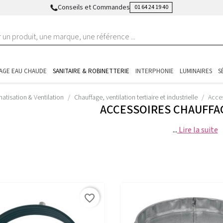
Conseils et Commandes
01 64 24 19 40
AGE EAU CHAUDE
SANITAIRE & ROBINETTERIE
INTERPHONIE
LUMINAIRES
S
matisation & Ventilation
Chauffage, ventilation tertiaire et industrielle
Acces
ACCESSOIRES CHAUFFAG
...
Lire la suite
favorite_border