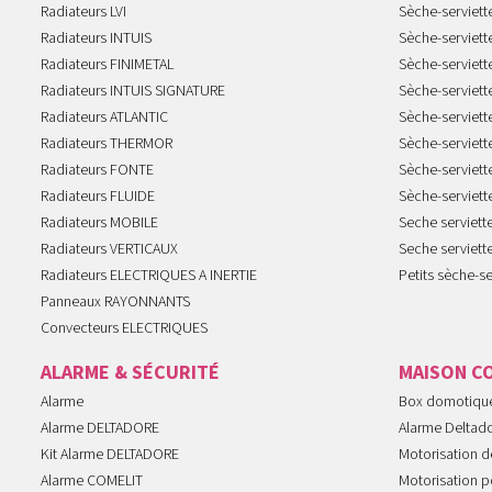
Radiateurs LVI
Sèche-serviett
Radiateurs INTUIS
Sèche-serviet
Radiateurs FINIMETAL
Sèche-serviet
Radiateurs INTUIS SIGNATURE
Sèche-serviet
Radiateurs ATLANTIC
Sèche-serviett
Radiateurs THERMOR
Sèche-serviet
Radiateurs FONTE
Sèche-serviett
Radiateurs FLUIDE
Sèche-serviet
Radiateurs MOBILE
Seche serviet
Radiateurs VERTICAUX
Seche serviet
Radiateurs ELECTRIQUES A INERTIE
Petits sèche-se
Panneaux RAYONNANTS
Convecteurs ELECTRIQUES
ALARME & SÉCURITÉ
MAISON C
Alarme
Box domotiqu
Alarme DELTADORE
Alarme Deltad
Kit Alarme DELTADORE
Motorisation de
Alarme COMELIT
Motorisation po