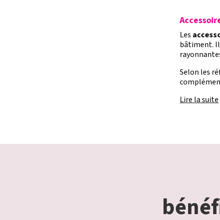
Accessoire
Les
accesso
bâtiment. I
rayonnantes
Selon les r
complémenta
Lire la suite
bénéfi