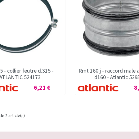
5 - collier feutre d.315 -
Rmt 160 j - raccord male a
ATLANTIC 524173
d160 - Atlantic 529
Prix
Pr
6,21 €
8
de 2 article(s)