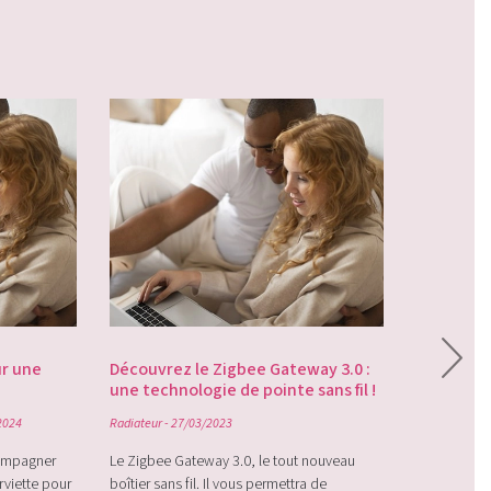
Quel radia
économie
ur une
Découvrez le Zigbee Gateway 3.0 :
Radiateur
- 1
une technologie de pointe sans fil !
Il existe 2 
2024
Radiateur
- 27/03/2023
eau chaude.
compagner
Le Zigbee Gateway 3.0, le tout nouveau
concentrer s
rviette pour
boîtier sans fil. Il vous permettra de
n’est pas to