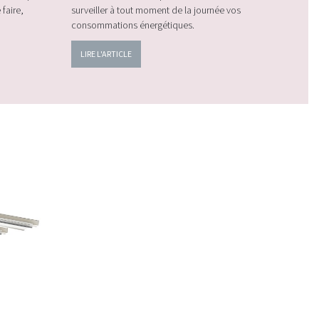
 faire,
surveiller à tout moment de la journée vos
bonnes prati
consommations énergétiques.
LIRE L'ART
LIRE L'ARTICLE