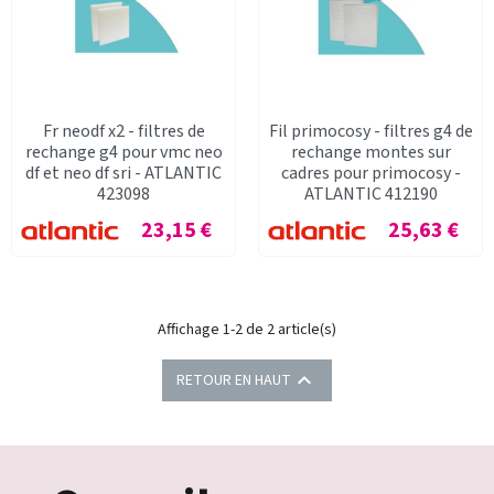
Fr neodf x2 - filtres de
Fil primocosy - filtres g4 de
rechange g4 pour vmc neo
rechange montes sur
df et neo df sri - ATLANTIC
cadres pour primocosy -
423098
ATLANTIC 412190
Prix
Prix
23,15 €
25,63 €
Affichage 1-2 de 2 article(s)

RETOUR EN HAUT