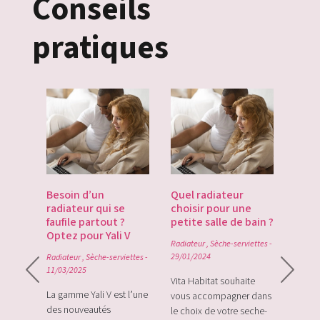
Conseils
pratiques
es
Besoin d’un
Quel radiateur
Déco
te du
radiateur qui se
choisir pour une
Gate
du
faufile partout ?
petite salle de bain ?
tech
Optez pour Yali V
point
Radiateur
,
Sèche-serviettes
-
0
29/01/2024
Radiateur
,
Sèche-serviettes
-
Radiat
11/03/2025
rque
Vita Habitat souhaite
Le Zi
e sa
La gamme Yali V est l’une
vous accompagner dans
le tou
e avec
des nouveautés
le choix de votre seche-
sans f