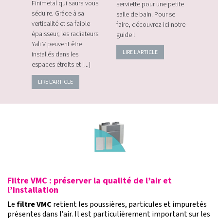
plus
Finimetal qui saura vous
serviette pour une petite
de sur
e les
séduire. Grâce à sa
salle de bain. Pour se
momen
verticalité et sa faible
faire, découvrez ici notre
vos c
épaisseur, les radiateurs
guide !
énerg
Yali V peuvent être
LIRE L'ARTICLE
LIRE
installés dans les
espaces étroits et [...]
LIRE L'ARTICLE
Filtre VMC : préserver la qualité de l’air et
l’installation
Le
filtre VMC
retient les poussières, particules et impuretés
présentes dans l’air. Il est particulièrement important sur les