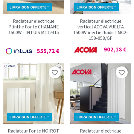
Radiateur electrique
Radiateur électrique
Plinthe Fonte CHAMANE
vertical ACOVA VUELTA
1500W - INTUIS M119415
1500W inertie fluide TMC2-
150-058/GF
Prix
902,18 €
Prix
555,72 €
favorite_border
favorite_border
Radiateur Fonte NOIROT
Radiateur électrique