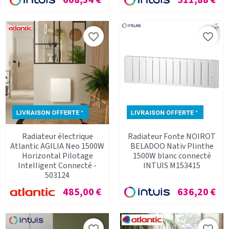
favorite_border
favorite_border
Radiateur électrique
Radiateur Fonte NOIROT
Atlantic AGILIA Neo 1500W
BELADOO Nativ Plinthe
Horizontal Pilotage
1500W blanc connecté
Intelligent Connecté -
INTUIS M153415
503124
Prix
Prix
485,00 €
636,20 €