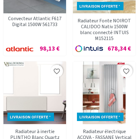
Convecteur Atlantic F617
Radiateur Fonte NOIROT
Digital 1500W 561733
CALIDOO Nativ 1500W
blanc connecté INTUIS
M152115
Prix
Prix
98,13 €
678,34 €
favorite_border
favorite_border
Radiateur à inertie
Radiateur électrique
PLINTHO Blanc Quartz
ACOVA - FASSANE Vertical