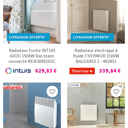
Radiateur Fonte INTUIS
Radiateur électrique à
AXOO 1500W Bas blanc
fluide THERMOR 1500W
connecté NEN3095SEEC
BALEARES 2 - 492451
Prix
Prix
629,83 €
339,84 €
favorite_border
favorite_border