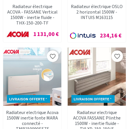
Radiateur électrique
Radiateur électrique OSLO
ACOVA - FASSANE Vertical
2 horizontal 1500W -
1500W - inertie fluide -
INTUIS M163115
THX-150-200-TF
Prix
1 131,00 €
Prix
234,16 €
favorite_border
favorite_border
Radiateur electrique Acova
Radiateur electrique
1500W inertie fonte MARA
ACOVA FASSANE Plinthe
connecté -
1500W - inertie fluide -