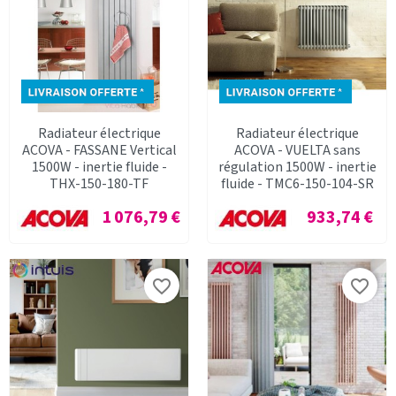
Radiateur électrique
Radiateur électrique
ACOVA - FASSANE Vertical
ACOVA - VUELTA sans
1500W - inertie fluide -
régulation 1500W - inertie
THX-150-180-TF
fluide - TMC6-150-104-SR
Prix
Prix
1 076,79 €
933,74 €
favorite_border
favorite_border