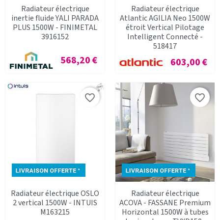
Radiateur électrique
Radiateur électrique
inertie fluide YALI PARADA
Atlantic AGILIA Neo 1500W
PLUS 1500W - FINIMETAL
étroit Vertical Pilotage
3916152
Intelligent Connecté -
518417
Prix
568,20 €
Prix
603,00 €
favorite_border
favorite_border
Radiateur électrique OSLO
Radiateur électrique
2 vertical 1500W - INTUIS
ACOVA - FASSANE Premium
M163215
Horizontal 1500W à tubes