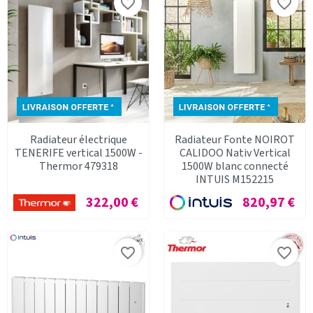
favorite_border
favorite_border
Radiateur électrique
Radiateur Fonte NOIROT
TENERIFE vertical 1500W -
CALIDOO Nativ Vertical
Thermor 479318
1500W blanc connecté
INTUIS M152215
Prix
Prix
322,00 €
820,97 €
favorite_border
favorite_border