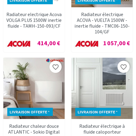
Radiateur electrique Acova
Radiateur électrique
VOLGA PLUS 1500W inertie
ACOVA - VUELTA 1500W -
fluide - TAMH-150-093/CF
inertie fluide - TMC06-150-
104/GF
Prix
Prix
414,00 €
1 057,00 €
favorite_border
favorite_border
Radiateur chaleur douce
Radiateur électrique à
ATLANTIC - Sokio Digital
fluide caloporteur