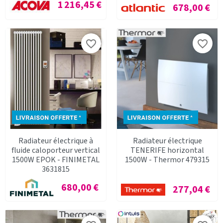
Prix
1 216,45 €
Prix
678,00 €
favorite_border
favorite_border
Radiateur électrique à
Radiateur électrique
fluide caloporteur vertical
TENERIFE horizontal
1500W EPOK - FINIMETAL
1500W - Thermor 479315
3631815
Prix
680,00 €
Prix
277,04 €