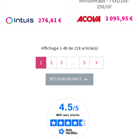
horizontaux - TVXD150-
150/GF
Prix
1 095,95 €
Prix
276,61 €
Affichage 1-48 de 218 article(s)
Suivant
1
2
3
…
5


RETOUR EN HAUT