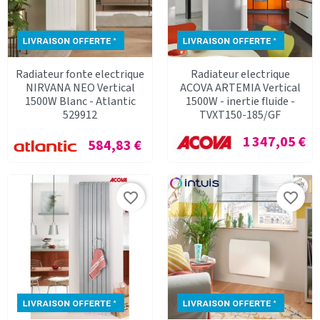
Radiateur fonte electrique
Radiateur electrique
NIRVANA NEO Vertical
ACOVA ARTEMIA Vertical
1500W Blanc - Atlantic
1500W - inertie fluide -
529912
TVXT150-185/GF
Prix
1 347,05 €
Prix
584,83 €
favorite_border
favorite_border