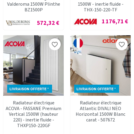
Valderoma 1500W Plinthe
1500W - inertie fluide -
BZ1500P
THX-150-220-TF
Prix
1 176,71 €
Prix
572,32 €
favorite_border
favorite_border
Radiateur électrique
Radiateur électrique
ACOVA - FASSANE Premium
Atlantic DIVALI NEO
Vertical 1500W (hauteur
Horizontal 1500W Blanc
220) - inertie fluide -
carat - 507672
THXP150-220GF