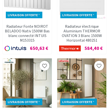
Radiateur Fonte NOIROT
Radiateur électrique
BELADOO Nativ 1500W Bas
Aluminium THERMOR
blanc connecté INTUIS
OVATION 3 Blanc 1500W
M153315
Horizontal 480251
Prix
Prix
650,63 €
584,40 €
favorite_border
favorite_border