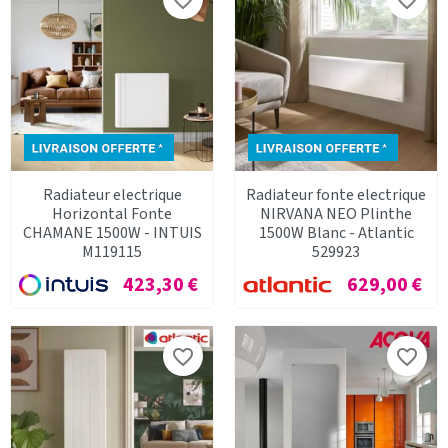
favorite_border
favorite_border
Radiateur electrique
Radiateur fonte electrique
Horizontal Fonte
NIRVANA NEO Plinthe
CHAMANE 1500W - INTUIS
1500W Blanc - Atlantic
M119115
529923
Prix
Prix
423,30 €
629,00 €
favorite_border
favorite_border