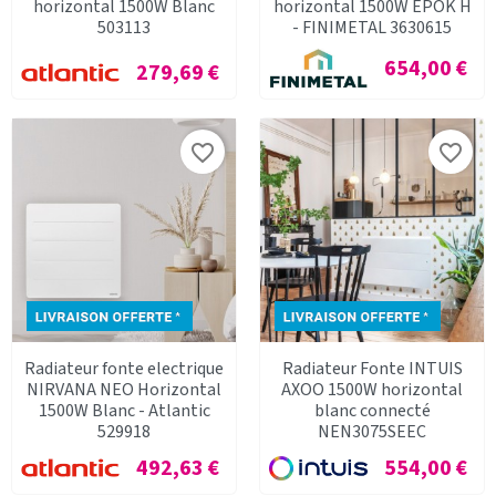
horizontal 1500W Blanc
horizontal 1500W EPOK H
503113
- FINIMETAL 3630615
Prix
654,00 €
Prix
279,69 €
favorite_border
favorite_border
Radiateur fonte electrique
Radiateur Fonte INTUIS
NIRVANA NEO Horizontal
AXOO 1500W horizontal
1500W Blanc - Atlantic
blanc connecté
529918
NEN3075SEEC
Prix
Prix
492,63 €
554,00 €