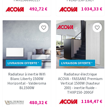
TMR150090EEZF
TVLXD-150-150/F
Prix
Prix
492,72 €
1 034,33 €
favorite_border
favorite_border
Radiateur à inertie Wifi
Radiateur électrique
Blanc Liberty 1500W
ACOVA - FASSANE Premium
Horizontal - Valderoma
Vertical 1500W (hauteur
BL1500W
200) - inertie fluide -
THXP150-200GF
Prix
1 184,47 €
Prix
480,32 €