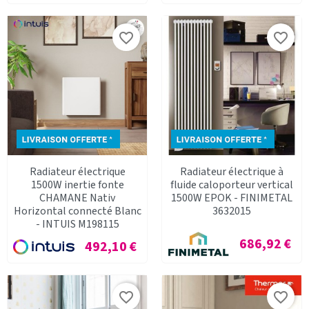
favorite_border
favorite_border
Radiateur électrique
Radiateur électrique à
1500W inertie fonte
fluide caloporteur vertical
CHAMANE Nativ
1500W EPOK - FINIMETAL
Horizontal connecté Blanc
3632015
- INTUIS M198115
Prix
686,92 €
Prix
492,10 €
favorite_border
favorite_border