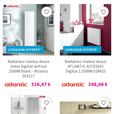
favorite_border
favorite_border
Radiateur chaleur douce
Radiateur chaleur douce
Sokio Digital vertical
ATLANTIC ACCESSIO
1500W Blanc - Atlantic
Digital 2 1500W 524915
503117
Prix
Prix
326,47 €
348,06 €
favorite_border
favorite_border