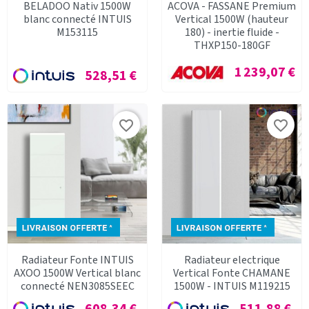
BELADOO Nativ 1500W
ACOVA - FASSANE Premium
blanc connecté INTUIS
Vertical 1500W (hauteur
M153115
180) - inertie fluide -
THXP150-180GF
Prix
1 239,07 €
Prix
528,51 €
favorite_border
favorite_border
Radiateur Fonte INTUIS
Radiateur electrique
AXOO 1500W Vertical blanc
Vertical Fonte CHAMANE
connecté NEN3085SEEC
1500W - INTUIS M119215
Prix
Prix
608,34 €
511,88 €