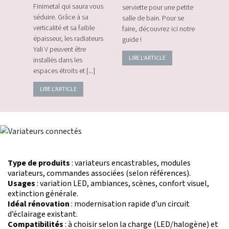
plus
Finimetal qui saura vous
serviette pour une petite
de sur
e les
séduire. Grâce à sa
salle de bain. Pour se
momen
verticalité et sa faible
faire, découvrez ici notre
vos c
épaisseur, les radiateurs
guide !
énerg
Yali V peuvent être
LIRE L'ARTICLE
LIRE
installés dans les
espaces étroits et [...]
LIRE L'ARTICLE
Type de produits
: variateurs encastrables, modules
variateurs, commandes associées (selon références).
Usages
: variation LED, ambiances, scènes, confort visuel,
extinction générale.
Idéal rénovation
: modernisation rapide d’un circuit
d’éclairage existant.
Compatibilités
: à choisir selon la charge (LED/halogène) et