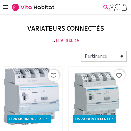


VARIATEURS CONNECTÉS
...
Lire la suite
favorite_border
favorite_border