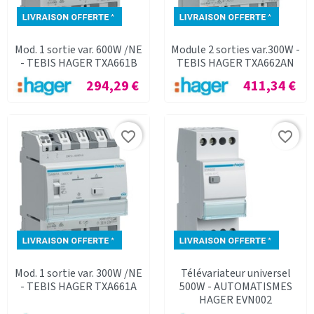
Mod. 1 sortie var. 600W /NE
Module 2 sorties var.300W -
- TEBIS HAGER TXA661B
TEBIS HAGER TXA662AN
Prix
Prix
294,29 €
411,34 €
favorite_border
favorite_border
Mod. 1 sortie var. 300W /NE
Télévariateur universel
- TEBIS HAGER TXA661A
500W - AUTOMATISMES
HAGER EVN002