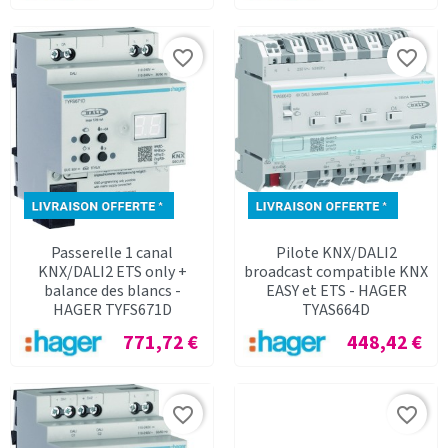
favorite_border
favorite_border
Passerelle 1 canal
Pilote KNX/DALI2
KNX/DALI2 ETS only +
broadcast compatible KNX
balance des blancs -
EASY et ETS - HAGER
HAGER TYFS671D
TYAS664D
Prix
Prix
771,72 €
448,42 €
favorite_border
favorite_border