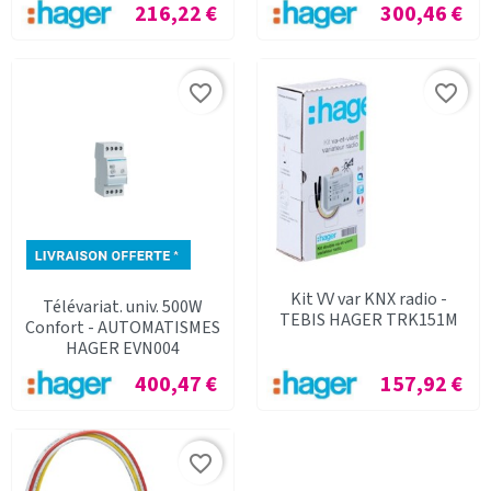
Prix
Prix
216,22 €
300,46 €
favorite_border
favorite_border
Kit VV var KNX radio -
Télévariat. univ. 500W
TEBIS HAGER TRK151M
Confort - AUTOMATISMES
HAGER EVN004
Prix
Prix
400,47 €
157,92 €
favorite_border