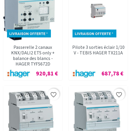
Passerelle 2 canaux
Pilote 3 sorties éclair 1/10
KNX/DALI2 ETS only +
V - TEBIS HAGER TX211A
balance des blancs -
HAGER TYFS672D
Prix
Prix
920,81 €
687,78 €
favorite_border
favorite_border