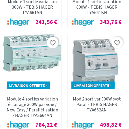
Module 1 sortie variation
Module 1 sortie variation
300W - TEBIS HAGER
600W - TEBIS HAGER
TYA661AN
TYA661BN
Prix
Prix
241,56 €
343,76 €
favorite_border
favorite_border
Module 4 sorties variation
Mod 2 sort var 300W syst
éclairage 300W par voie /
Paral - TEBIS HAGER
New Easy / Parallélisation
TYA662AN
- HAGER TYAS664AN
Prix
Prix
784,22 €
498,82 €