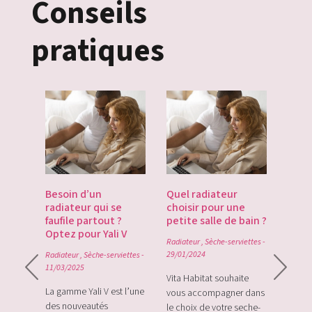
Conseils
pratiques
es
Besoin d’un
Quel radiateur
Déco
te du
radiateur qui se
choisir pour une
Gate
du
faufile partout ?
petite salle de bain ?
tech
Optez pour Yali V
point
Radiateur
,
Sèche-serviettes
-
0
29/01/2024
Radiateur
,
Sèche-serviettes
-
Radiat
11/03/2025
rque
Vita Habitat souhaite
Le Zi
e sa
La gamme Yali V est l’une
vous accompagner dans
le tou
e avec
des nouveautés
le choix de votre seche-
sans f