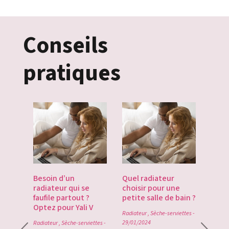
Conseils
pratiques
es
Besoin d’un
Quel radiateur
Déco
te du
radiateur qui se
choisir pour une
Gate
du
faufile partout ?
petite salle de bain ?
tech
Optez pour Yali V
point
Radiateur
,
Sèche-serviettes
-
0
29/01/2024
Radiateur
,
Sèche-serviettes
-
Radiat