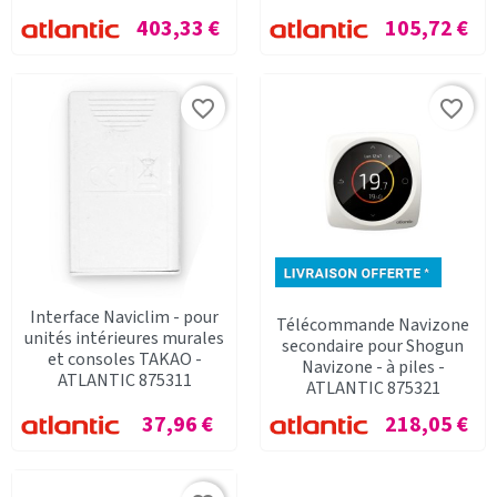
Prix
Prix
403,33 €
105,72 €
favorite_border
favorite_border
Interface Naviclim - pour
Télécommande Navizone
unités intérieures murales
secondaire pour Shogun
et consoles TAKAO -
Navizone - à piles -
ATLANTIC 875311
ATLANTIC 875321
Prix
Prix
37,96 €
218,05 €