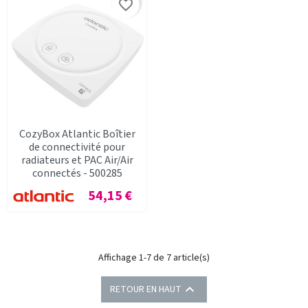
favorite_border
CozyBox Atlantic Boîtier
de connectivité pour
radiateurs et PAC Air/Air
connectés - 500285
Prix
54,15 €
Affichage 1-7 de 7 article(s)

RETOUR EN HAUT