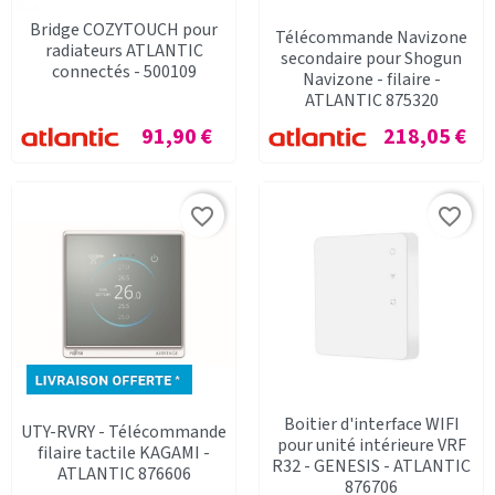
Bridge COZYTOUCH pour
Télécommande Navizone
radiateurs ATLANTIC
secondaire pour Shogun
connectés - 500109
Navizone - filaire -
ATLANTIC 875320
Prix
Prix
91,90 €
218,05 €
favorite_border
favorite_border
Boitier d'interface WIFI
UTY-RVRY - Télécommande
pour unité intérieure VRF
filaire tactile KAGAMI -
R32 - GENESIS - ATLANTIC
ATLANTIC 876606
876706