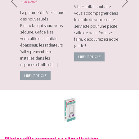
11/03/2025
rque
Vita Habitat souhaite
Le Zi
e sa
La gamme Yali V est l’une
vous accompagner dans
le tou
e avec
des nouveautés
le choix de votre seche-
sans f
plus
Finimetal qui saura vous
serviette pour une petite
de sur
e les
séduire. Grâce à sa
salle de bain. Pour se
momen
verticalité et sa faible
faire, découvrez ici notre
vos c
épaisseur, les radiateurs
guide !
énerg
Yali V peuvent être
LIRE L'ARTICLE
LIRE
installés dans les
espaces étroits et [...]
LIRE L'ARTICLE
Piloter efficacement sa climatisation