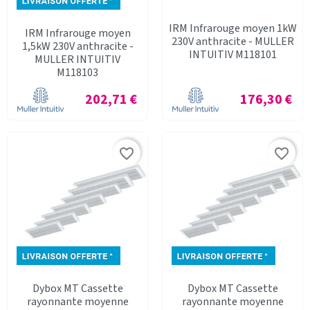
IRM Infrarouge moyen 1kW
IRM Infrarouge moyen
230V anthracite - MULLER
1,5kW 230V anthracite -
INTUITIV M118101
MULLER INTUITIV
M118103
Prix
Prix
202,71 €
176,30 €
favorite_border
favorite_border
Dybox MT Cassette
Dybox MT Cassette
rayonnante moyenne
rayonnante moyenne