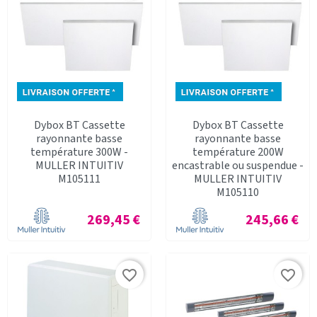
Dybox BT Cassette
Dybox BT Cassette
rayonnante basse
rayonnante basse
température 300W -
température 200W
MULLER INTUITIV
encastrable ou suspendue -
M105111
MULLER INTUITIV
M105110
Prix
Prix
269,45 €
245,66 €
favorite_border
favorite_border