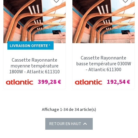
favorite_border
favorite_border
Cassette Rayonnante
Cassette Rayonnante
basse température 0300W
moyenne température
- Atlantic 611300
1800W - Atlantic 611310
Prix
Prix
399,28 €
192,54 €
Affichage 1-34 de 34 article(s)

RETOUR EN HAUT