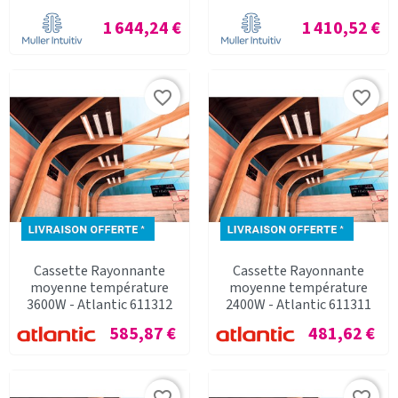
Prix
Prix
1 644,24 €
1 410,52 €
favorite_border
favorite_border
Cassette Rayonnante
Cassette Rayonnante
moyenne température
moyenne température
3600W - Atlantic 611312
2400W - Atlantic 611311
Prix
Prix
585,87 €
481,62 €