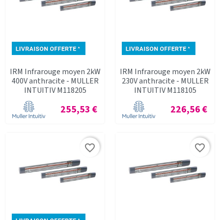
IRM Infrarouge moyen 2kW
IRM Infrarouge moyen 2kW
400V anthracite - MULLER
230V anthracite - MULLER
INTUITIV M118205
INTUITIV M118105
Prix
Prix
255,53 €
226,56 €
favorite_border
favorite_border