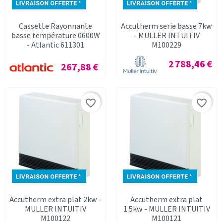
Cassette Rayonnante
Accutherm serie basse 7kw
basse température 0600W
- MULLER INTUITIV
- Atlantic 611301
M100229
Prix
2 788,46 €
Prix
267,88 €
favorite_border
favorite_border
Accutherm extra plat 2kw -
Accutherm extra plat
MULLER INTUITIV
1.5kw - MULLER INTUITIV
M100122
M100121