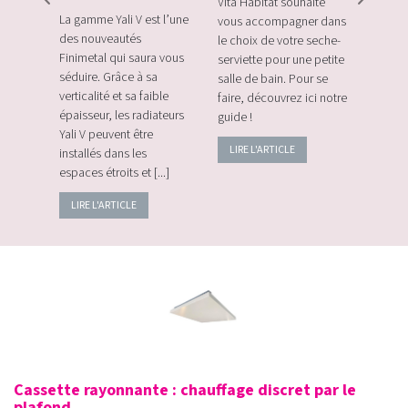
Vita Habitat souhaite
Le Zi
e sa
La gamme Yali V est l’une
vous accompagner dans
le tou
e avec
des nouveautés
le choix de votre seche-
sans f
plus
Finimetal qui saura vous
serviette pour une petite
de sur
e les
séduire. Grâce à sa
salle de bain. Pour se
momen
verticalité et sa faible
faire, découvrez ici notre
vos c
épaisseur, les radiateurs
guide !
énerg
Yali V peuvent être
LIRE L'ARTICLE
LIRE
installés dans les
espaces étroits et [...]
LIRE L'ARTICLE
Cassette rayonnante : chauffage discret par le
plafond