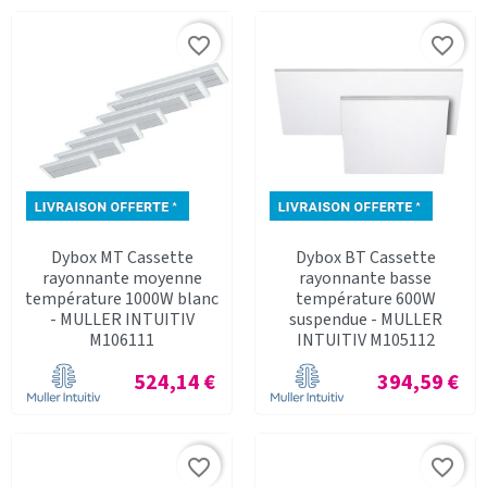
favorite_border
favorite_border
Dybox MT Cassette
Dybox BT Cassette
rayonnante moyenne
rayonnante basse
température 1000W blanc
température 600W
- MULLER INTUITIV
suspendue - MULLER
M106111
INTUITIV M105112
Prix
Prix
524,14 €
394,59 €
favorite_border
favorite_border