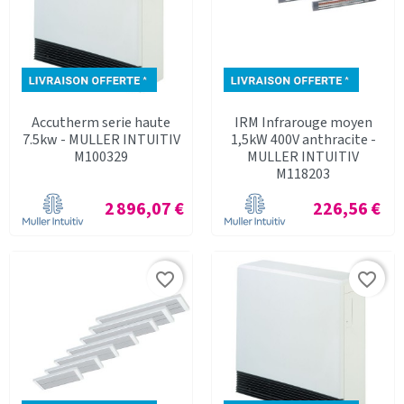
Accutherm serie haute
IRM Infrarouge moyen
7.5kw - MULLER INTUITIV
1,5kW 400V anthracite -
M100329
MULLER INTUITIV
M118203
Prix
Prix
2 896,07 €
226,56 €
favorite_border
favorite_border