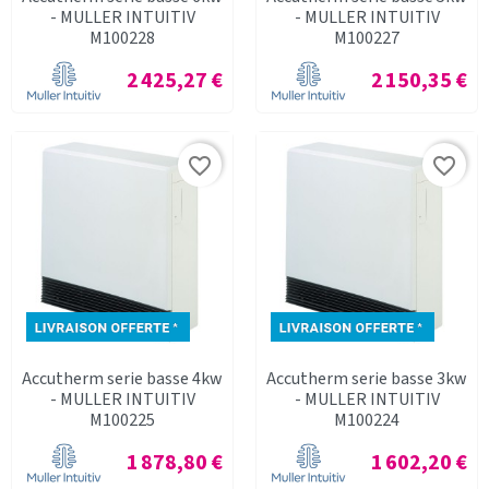
- MULLER INTUITIV
- MULLER INTUITIV
M100228
M100227
Prix
Prix
2 425,27 €
2 150,35 €
favorite_border
favorite_border
Accutherm serie basse 4kw
Accutherm serie basse 3kw
- MULLER INTUITIV
- MULLER INTUITIV
M100225
M100224
Prix
Prix
1 878,80 €
1 602,20 €