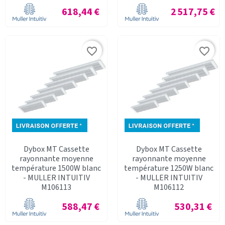
Prix
Prix
618,44 €
2 517,75 €
favorite_border
favorite_border
Dybox MT Cassette
Dybox MT Cassette
rayonnante moyenne
rayonnante moyenne
température 1500W blanc
température 1250W blanc
- MULLER INTUITIV
- MULLER INTUITIV
M106113
M106112
Prix
Prix
588,47 €
530,31 €