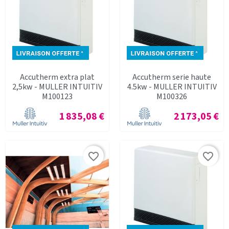
Accutherm extra plat
Accutherm serie haute
2,5kw - MULLER INTUITIV
4.5kw - MULLER INTUITIV
M100123
M100326
Prix
Prix
1 835,08 €
2 173,05 €
favorite_border
favorite_border