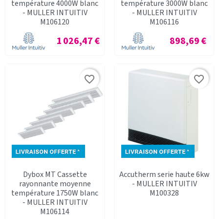
température 4000W blanc
température 3000W blanc
- MULLER INTUITIV
- MULLER INTUITIV
M106120
M106116
Prix
Prix
1 026,47 €
898,69 €
favorite_border
favorite_border
Dybox MT Cassette
Accutherm serie haute 6kw
rayonnante moyenne
- MULLER INTUITIV
température 1750W blanc
M100328
- MULLER INTUITIV
M106114