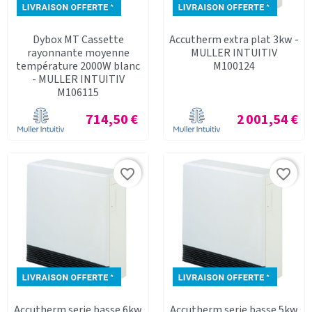
Dybox MT Cassette
Accutherm extra plat 3kw -
rayonnante moyenne
MULLER INTUITIV
température 2000W blanc
M100124
- MULLER INTUITIV
M106115
Prix
Prix
714,50 €
2 001,54 €
favorite_border
favorite_border
Accutherm serie basse 6kw
Accutherm serie basse 5kw