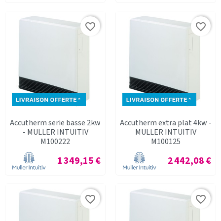
favorite_border
favorite_border
Accutherm serie basse 2kw
Accutherm extra plat 4kw -
- MULLER INTUITIV
MULLER INTUITIV
M100222
M100125
Prix
Prix
1 349,15 €
2 442,08 €
favorite_border
favorite_border