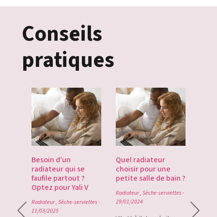
Conseils
pratiques
es
Besoin d’un
Quel radiateur
Déco
te du
radiateur qui se
choisir pour une
Gate
du
faufile partout ?
petite salle de bain ?
tech
Optez pour Yali V
point
Radiateur
,
Sèche-serviettes
-
0
29/01/2024
Radiateur
,
Sèche-serviettes
-
Radiat
11/03/2025
rque