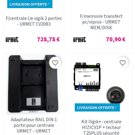
F/memoire transfert
F/centrale l/e vigik 2 portes
pc/viprox - URMET
- URMET CV2083
MEM/DISK
Prix
Prix
728,78 €
70,90 €
favorite_border
favorite_border
Adaptateur RAIL DIN 1
Kit Vigik+ : centrale
porte pour centrale
HIZICV1P + lecteur
URMET - URMET
T25PLUS sécurité