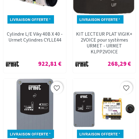
Cylindre L/E Viky 40B X 40 -
KIT LECTEUR PLAT VIGIK+
Urmet Cylindres CYLLE44
2VOICE pour systèmes
URMET - URMET
KLPP2VOICE
Prix
Prix
922,81 €
268,29 €
favorite_border
favorite_border