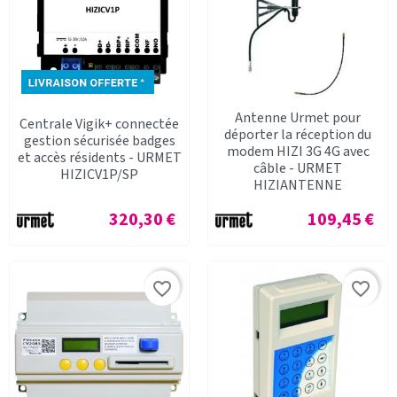
Antenne Urmet pour
Centrale Vigik+ connectée
déporter la réception du
gestion sécurisée badges
modem HIZI 3G 4G avec
et accès résidents - URMET
câble - URMET
HIZICV1P/SP
HIZIANTENNE
Prix
Prix
320,30 €
109,45 €
favorite_border
favorite_border