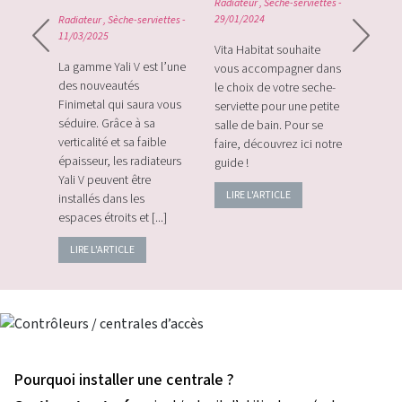
Radiateur
,
Sèche-serviettes
-
0
29/01/2024
Radiateur
,
Sèche-serviettes
-
Radiat
11/03/2025
rque
Vita Habitat souhaite
Le Zi
e sa
La gamme Yali V est l’une
vous accompagner dans
le tou
e avec
des nouveautés
le choix de votre seche-
sans f
plus
Finimetal qui saura vous
serviette pour une petite
de sur
e les
séduire. Grâce à sa
salle de bain. Pour se
momen
verticalité et sa faible
faire, découvrez ici notre
vos c
épaisseur, les radiateurs
guide !
énerg
Yali V peuvent être
LIRE L'ARTICLE
LIRE
installés dans les
espaces étroits et [...]
LIRE L'ARTICLE
Pourquoi installer une centrale ?