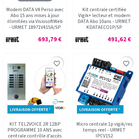
Modem DATA V4 Perso avec
Kit centrale certifiée
Abo 15 ans mises à jour
Vigik+ lecteur et modem
illimitées via VisiosoftWeb
DATA Abo 10ans - URMET
- URMET 18971V415A/SP
KDATAECO1P/SP
Prix
Prix
693,79 €
491,62 €
favorite_border
favorite_border
KIT TEL2VOICE 2R 12BP
Micro centrale 1p vigik/res
PROGRAMME 10 ANS avec
temps reel - URMET
centrale contrôle d'accès
IPCV1S2