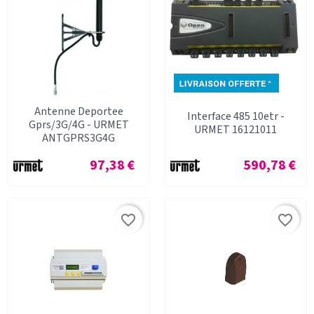
Antenne Deportee
Interface 485 10etr -
Gprs/3G/4G - URMET
URMET 16121011
ANTGPRS3G4G
Prix
Prix
97,38 €
590,78 €
favorite_border
favorite_border