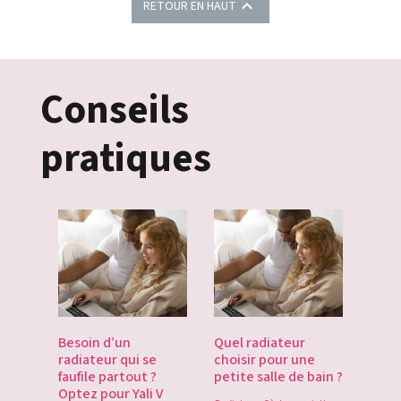

RETOUR EN HAUT
Conseils
pratiques
es
Besoin d’un
Quel radiateur
Déco
te du
radiateur qui se
choisir pour une
Gate
du
faufile partout ?
petite salle de bain ?
tech
Optez pour Yali V
point