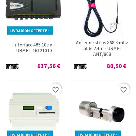
Antenne stilus 868.3 mhz
Interface 485 10e a -
cable 2.4m - URMET
URMET 16121010
ANT/868
Prix
Prix
617,56 €
80,50 €
favorite_border
favorite_border