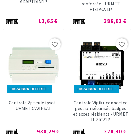
ADAPTDIN1P
renforcée - URMET
HIZIKCV1P
Prix
Prix
11,65 €
386,61 €
favorite_border
favorite_border
Centrale 2p seule ipsat -
Centrale Vigik+ connectée
URMET CV2IPSAT
gestion sécurisée badges
et accès résidents - URMET
HIZICV1P
Prix
Prix
938,29 €
320,30 €