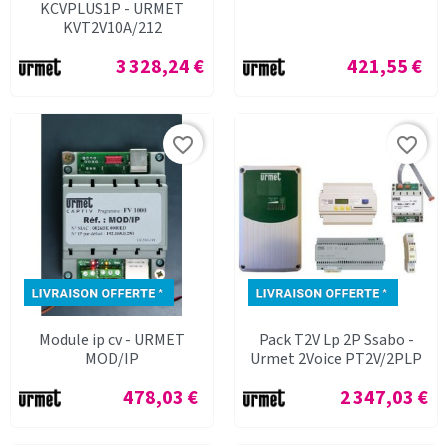
KCVPLUS1P - URMET
KVT2V10A/212
Prix
Prix
3 328,24 €
421,55 €
favorite_border
favorite_border
Module ip cv - URMET
Pack T2V Lp 2P Ssabo -
MOD/IP
Urmet 2Voice PT2V/2PLP
Prix
Prix
478,03 €
2 347,03 €