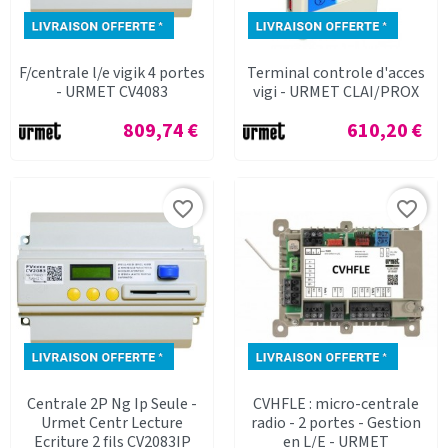
F/centrale l/e vigik 4 portes
Terminal controle d'acces
- URMET CV4083
vigi - URMET CLAI/PROX
Prix
Prix
809,74 €
610,20 €
favorite_border
favorite_border
Centrale 2P Ng Ip Seule -
CVHFLE : micro-centrale
Urmet Centr Lecture
radio - 2 portes - Gestion
Ecriture 2 fils CV2083IP
en L/E - URMET