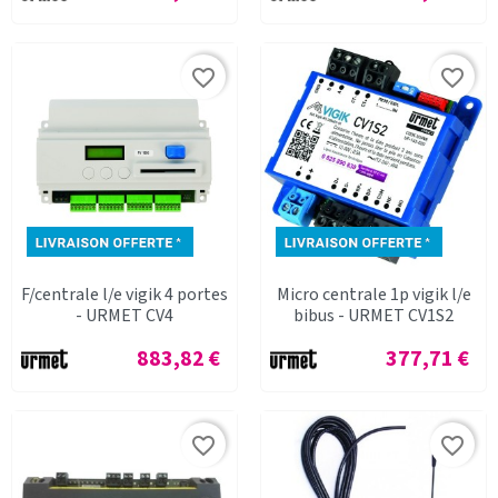
favorite_border
favorite_border
F/centrale l/e vigik 4 portes
Micro centrale 1p vigik l/e
- URMET CV4
bibus - URMET CV1S2
Prix
Prix
883,82 €
377,71 €
favorite_border
favorite_border