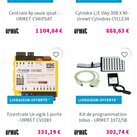
Centrale 4p seule ipsat -
Cylindre L/E Viky 30B X 40 -
URMET CV4IPSAT
Urmet Cylindres CYLLE34
Prix
Prix
1 104,84 €
888,63 €
favorite_border
favorite_border
F/centrale l/e vigik 1 porte
Kit de programmation
- URMET CV1083
bibus - URMET 1072/58
Prix
Prix
333,19 €
302,74 €