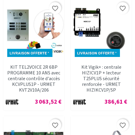
favorite_border
favorite_border
KIT TEL2VOICE 2R 6BP
Kit Vigik+ : centrale
PROGRAMME 10 ANS avec
HIZICV1P + lecteur
centrale contrôle d'accès
T25PLUS sécurité
KCVPLUS1P - URMET
renforcée - URMET
KVT2V10A/206
HIZIKCV1P/SP
Prix
Prix
3 063,52 €
386,61 €
favorite_border
favorite_border