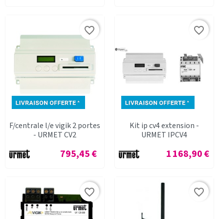
favorite_border
favorite_border
F/centrale l/e vigik 2 portes
Kit ip cv4 extension -
- URMET CV2
URMET IPCV4
Prix
Prix
795,45 €
1 168,90 €
favorite_border
favorite_border