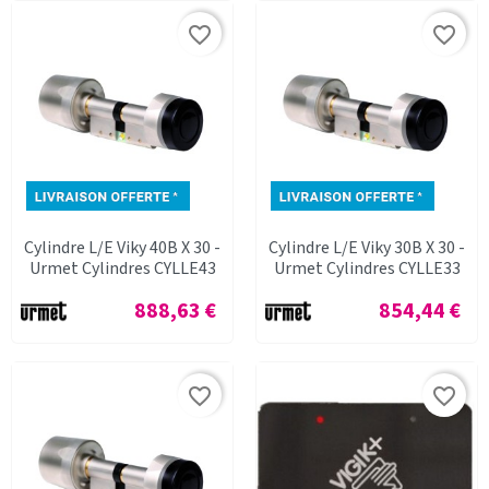
favorite_border
favorite_border
Cylindre L/E Viky 40B X 30 -
Cylindre L/E Viky 30B X 30 -
Urmet Cylindres CYLLE43
Urmet Cylindres CYLLE33
Prix
Prix
888,63 €
854,44 €
favorite_border
favorite_border