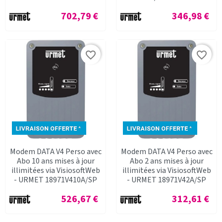
Prix
Prix
702,79 €
346,98 €
favorite_border
favorite_border
Modem DATA V4 Perso avec
Modem DATA V4 Perso avec
Abo 10 ans mises à jour
Abo 2 ans mises à jour
illimitées via VisiosoftWeb
illimitées via VisiosoftWeb
- URMET 18971V410A/SP
- URMET 18971V42A/SP
Prix
Prix
526,67 €
312,61 €