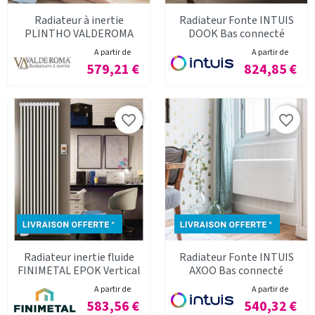
Radiateur à inertie
Radiateur Fonte INTUIS
PLINTHO VALDEROMA
DOOK Bas connecté
A partir de
A partir de
Prix
Prix
579,21 €
824,85 €
favorite_border
favorite_border
Radiateur inertie fluide
Radiateur Fonte INTUIS
FINIMETAL EPOK Vertical
AXOO Bas connecté
A partir de
A partir de
Prix
Prix
583,56 €
540,32 €