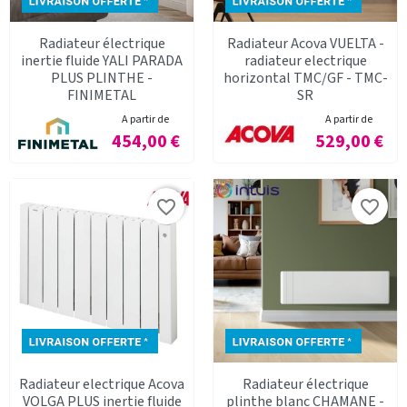
Radiateur électrique
Radiateur Acova VUELTA -
inertie fluide YALI PARADA
radiateur electrique
PLUS PLINTHE -
horizontal TMC/GF - TMC-
FINIMETAL
SR
A partir de
A partir de
Prix
Prix
454,00 €
529,00 €
favorite_border
favorite_border
Radiateur electrique Acova
Radiateur électrique
VOLGA PLUS inertie fluide
plinthe blanc CHAMANE -