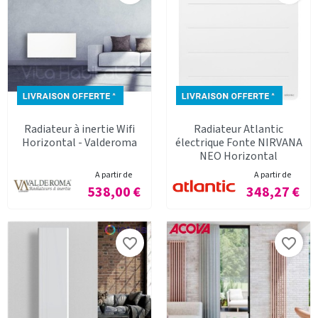
Radiateur à inertie Wifi
Radiateur Atlantic
Horizontal - Valderoma
électrique Fonte NIRVANA
NEO Horizontal
A partir de
A partir de
Prix
Prix
538,00 €
348,27 €
favorite_border
favorite_border