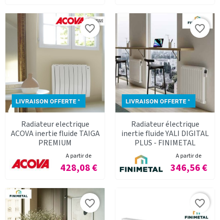
favorite_border
favorite_border
Radiateur electrique
Radiateur électrique
ACOVA inertie fluide TAIGA
inertie fluide YALI DIGITAL
PREMIUM
PLUS - FINIMETAL
A partir de
A partir de
Prix
Prix
428,08 €
346,56 €
favorite_border
favorite_border