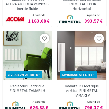
ACOVA ARTEMIA Vertical -
FINIMETAL EPOK
inertie fluide
Horizontal
A partir de
A partir de
Prix
Prix
1 183,68 €
393,57 €
favorite_border
favorite_border
Radiateur Electrique
Radiateur Electrique
FINIMETAL TAMARI H
vertical FINIMETAL
TAMARI V
A partir de
A partir de
Prix
Prix
626,88 €
796,37 €