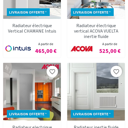
Radiateur électrique
Radiateur électrique
Vertical CHAMANE Intuis
vertical ACOVA VUELTA
inertie fluide
A partir de
A partir de
Prix
Prix
465,00 €
525,00 €
favorite_border
favorite_border
Radiateur electrique
Radiateur inertie fluide