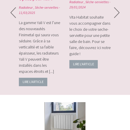
Radiateur
,
Sèche-serviettes
-
0
29/01/2024
Radiateur
,
Sèche-serviettes
-
Radiat
11/03/2025
rque
Vita Habitat souhaite
Le Zi
e sa
La gamme Yali V est l’une
vous accompagner dans
le tou
e avec
des nouveautés
le choix de votre seche-
sans f
plus
Finimetal qui saura vous
serviette pour une petite
de sur
e les
séduire. Grâce à sa
salle de bain. Pour se
momen
verticalité et sa faible
faire, découvrez ici notre
vos c
épaisseur, les radiateurs
guide !
énerg
Yali V peuvent être
LIRE L'ARTICLE
LIRE
installés dans les
espaces étroits et [...]
LIRE L'ARTICLE