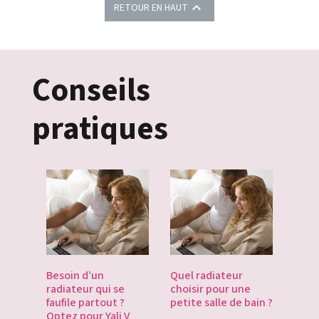

RETOUR EN HAUT
Conseils
pratiques
es
Besoin d’un
Quel radiateur
Déco
te du
radiateur qui se
choisir pour une
Gate
du
faufile partout ?
petite salle de bain ?
tech
Optez pour Yali V
point