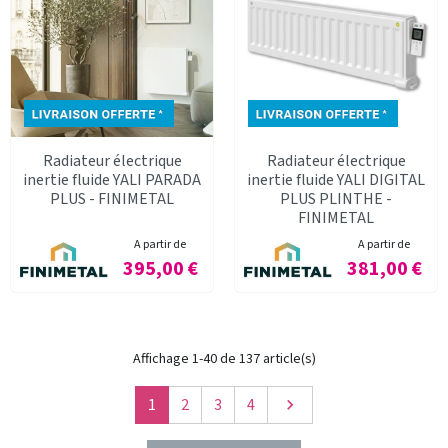
Radiateur électrique
Radiateur électrique
inertie fluide YALI PARADA
inertie fluide YALI DIGITAL
PLUS - FINIMETAL
PLUS PLINTHE -
FINIMETAL
A partir de
A partir de
Prix
Prix
395,00 €
381,00 €
Affichage 1-40 de 137 article(s)
Suivant
1
2
3
4
