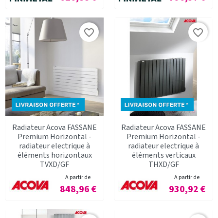
favorite_border
favorite_border
Radiateur Acova FASSANE
Radiateur Acova FASSANE
Premium Horizontal -
Premium Horizontal -
radiateur electrique à
radiateur electrique à
éléments horizontaux
éléments verticaux
TVXD/GF
THXD/GF
A partir de
A partir de
Prix
Prix
848,96 €
930,92 €