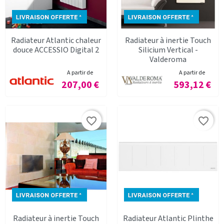
Radiateur Atlantic chaleur
Radiateur à inertie Touch
douce ACCESSIO Digital 2
Silicium Vertical -
Valderoma
A partir de
A partir de
Prix
Prix
207,00 €
593,12 €
favorite_border
favorite_border
Radiateur à inertie Touch
Radiateur Atlantic Plinthe