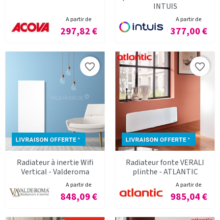
INTUIS
A partir de
A partir de
Prix
Prix
297,82 €
377,00 €
favorite_border
favorite_border
Radiateur à inertie Wifi
Radiateur fonte VERALI
Vertical - Valderoma
plinthe - ATLANTIC
A partir de
A partir de
Prix
Prix
848,09 €
985,04 €