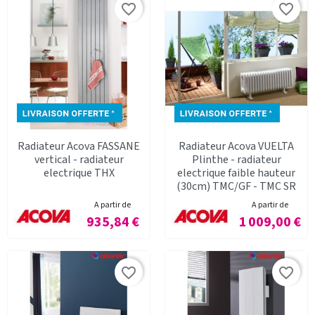
favorite_border
favorite_border
Radiateur Acova FASSANE
Radiateur Acova VUELTA
vertical - radiateur
Plinthe - radiateur
electrique THX
electrique faible hauteur
(30cm) TMC/GF - TMC SR
A partir de
A partir de
Prix
Prix
935,84 €
1 009,00 €
favorite_border
favorite_border