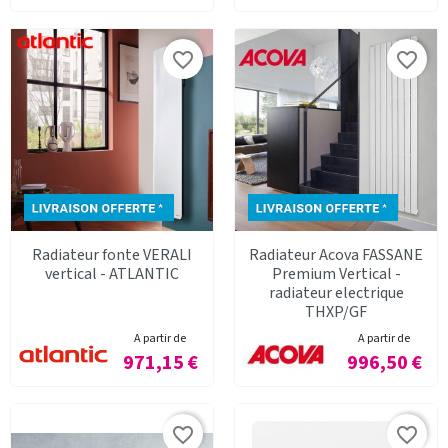
favorite_border
favorite_border
Radiateur fonte VERALI
Radiateur Acova FASSANE
vertical - ATLANTIC
Premium Vertical -
radiateur electrique
THXP/GF
A partir de
A partir de
Prix
Prix
971,15 €
996,50 €
favorite_border
favorite_border