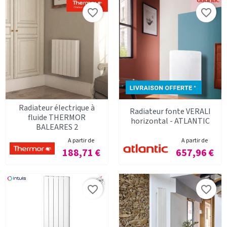
favorite_border
favorite_border
Radiateur électrique à
Radiateur fonte VERALI
fluide THERMOR
horizontal - ATLANTIC
BALEARES 2
A partir de
A partir de
Prix
Prix
188,71 €
657,96 €
favorite_border
favorite_border