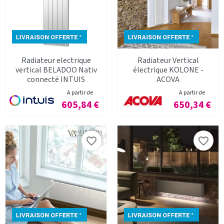
Radiateur electrique
Radiateur Vertical
vertical BELADOO Nativ
électrique KOLONE -
connecté INTUIS
ACOVA
A partir de
A partir de
Prix
Prix
605,84 €
650,34 €
favorite_border
favorite_border