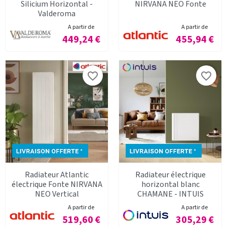
Silicium Horizontal -
NIRVANA NEO Fonte
Valderoma
A partir de
A partir de
Prix
Prix
449,24 €
455,94 €
favorite_border
favorite_border
Radiateur Atlantic
Radiateur électrique
électrique Fonte NIRVANA
horizontal blanc
NEO Vertical
CHAMANE - INTUIS
A partir de
A partir de
Prix
Prix
519,60 €
305,29 €