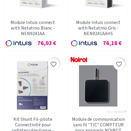
Module Intuis connect
Module Intuis connect
with Netatmo Blanc -
with Netatmo Gris -
NEN9241AA
NEN9241AAHS
Prix
Prix
76,03 €
76,18 €
favorite_border
favorite_border
Kit Shunt Fil-pilote
Module de communication
Connectivité pour
sans fil "TIC" COMPTEUR
radiateur électrique -
pour appareils NOIROT