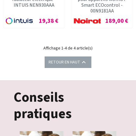
INTUIS NEN930AAA
Smart ECOcontrol -
00N9181AA
Prix
Prix
19,38 €
189,00 €
Affichage 1-4 de 4 article(s)

RETOUR EN HAUT
Conseils
pratiques