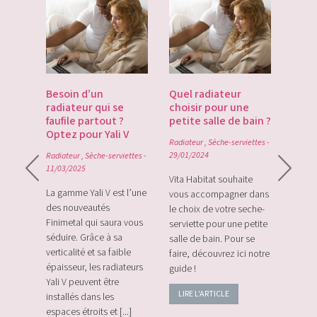
es
Besoin d’un
Quel radiateur
Déco
te du
radiateur qui se
choisir pour une
Gate
du
faufile partout ?
petite salle de bain ?
tech
Optez pour Yali V
point
Radiateur
,
Sèche-serviettes
-
0
29/01/2024
Radiateur
,
Sèche-serviettes
-
Radiat
11/03/2025
rque
Vita Habitat souhaite
Le Zi
e sa
La gamme Yali V est l’une
vous accompagner dans
le tou
e avec
des nouveautés
le choix de votre seche-
sans f
plus
Finimetal qui saura vous
serviette pour une petite
de sur
e les
séduire. Grâce à sa
salle de bain. Pour se
momen
verticalité et sa faible
faire, découvrez ici notre
vos c
épaisseur, les radiateurs
guide !
énerg
Yali V peuvent être
LIRE L'ARTICLE
LIRE
installés dans les
espaces étroits et [...]