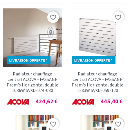
favorite_border
favorite_border
Radiateur chauffage
Radiateur chauffage
central ACOVA - FASSANE
central ACOVA - FASSANE
Prem's Horizontal double
Prem's Horizontal double
1036W SVXD-074-080
1283W SVXD-059-120
Prix
Prix
424,62 €
445,40 €
favorite_border
favorite_border