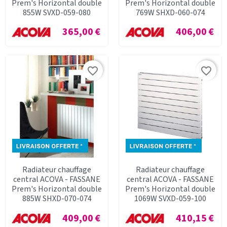
Prem's Horizontal double
Prem's Horizontal double
855W SVXD-059-080
769W SHXD-060-074
Prix
Prix
365,00 €
406,00 €
favorite_border
favorite_border
Radiateur chauffage
Radiateur chauffage
central ACOVA - FASSANE
central ACOVA - FASSANE
Prem's Horizontal double
Prem's Horizontal double
885W SHXD-070-074
1069W SVXD-059-100
Prix
Prix
409,00 €
410,15 €