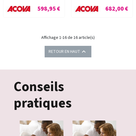
Prix
Prix
598,95 €
682,00 €
Affichage 1-16 de 16 article(s)

RETOUR EN HAUT
Conseils
pratiques