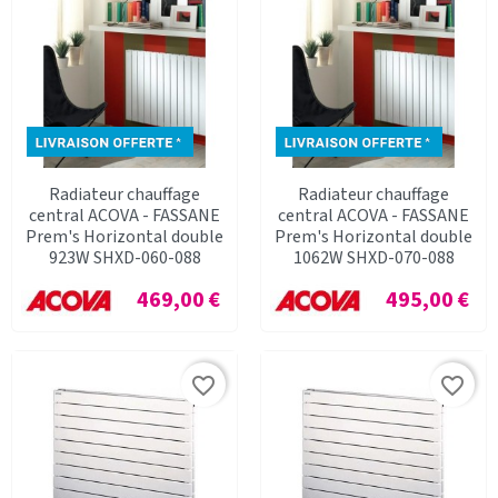
Radiateur chauffage
Radiateur chauffage
central ACOVA - FASSANE
central ACOVA - FASSANE
Prem's Horizontal double
Prem's Horizontal double
923W SHXD-060-088
1062W SHXD-070-088
Prix
Prix
469,00 €
495,00 €
favorite_border
favorite_border