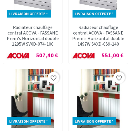
Radiateur chauffage
Radiateur chauffage
central ACOVA - FASSANE
central ACOVA - FASSANE
Prem's Horizontal double
Prem's Horizontal double
1295W SVXD-074-100
1497W SVXD-059-140
Prix
Prix
507,40 €
551,00 €
favorite_border
favorite_border