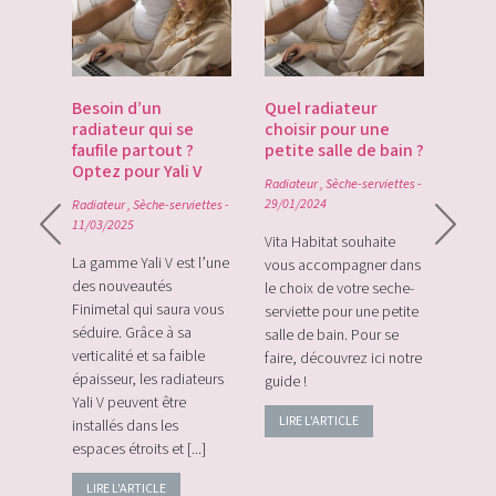
es
Besoin d’un
Quel radiateur
Déco
te du
radiateur qui se
choisir pour une
Gate
du
faufile partout ?
petite salle de bain ?
tech
Optez pour Yali V
point
Radiateur
,
Sèche-serviettes
-
0
29/01/2024
Radiateur
,
Sèche-serviettes
-
Radiat
11/03/2025
rque
Vita Habitat souhaite
Le Zi
e sa
La gamme Yali V est l’une
vous accompagner dans
le tou
e avec
des nouveautés
le choix de votre seche-
sans f
plus
Finimetal qui saura vous
serviette pour une petite
de sur
e les
séduire. Grâce à sa
salle de bain. Pour se
momen
verticalité et sa faible
faire, découvrez ici notre
vos c
épaisseur, les radiateurs
guide !
énerg
Yali V peuvent être
LIRE L'ARTICLE
LIRE
installés dans les
espaces étroits et [...]
LIRE L'ARTICLE