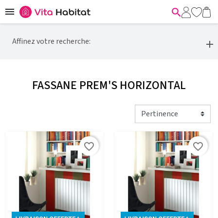


Affinez votre recherche:
FASSANE PREM'S HORIZONTAL
favorite_border
favorite_border