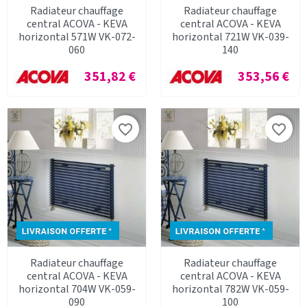
Radiateur chauffage
Radiateur chauffage
central ACOVA - KEVA
central ACOVA - KEVA
horizontal 571W VK-072-
horizontal 721W VK-039-
060
140
Prix
Prix
351,82 €
353,56 €
favorite_border
favorite_border
Radiateur chauffage
Radiateur chauffage
central ACOVA - KEVA
central ACOVA - KEVA
horizontal 704W VK-059-
horizontal 782W VK-059-
090
100