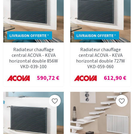
Radiateur chauffage
Radiateur chauffage
central ACOVA - KEVA
central ACOVA - KEVA
horizontal double 856W
horizontal double 727W
VKD-039-100
VKD-059-060
Prix
Prix
590,72 €
612,90 €
favorite_border
favorite_border