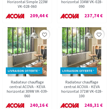
Horizontal Simple 223W
horizontal 334W VK-028-
VK-028-060
090
Prix
Prix
209,44 €
237,74 €
favorite_border
favorite_border
Radiateur chauffage
Radiateur chauffage
central ACOVA - KEVA
central ACOVA - KEVA
horizontal 309W VK-039-
horizontal 371W VK-028-
060
100
Prix
Prix
240,16 €
248,31 €