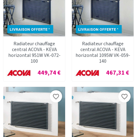
Radiateur chauffage
Radiateur chauffage
central ACOVA - KEVA
central ACOVA - KEVA
horizontal 951W VK-072-
horizontal 1095W VK-059-
100
140
Prix
Prix
449,74 €
467,31 €
favorite_border
favorite_border