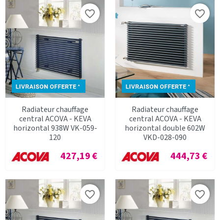
favorite_border
favorite_border
Radiateur chauffage
Radiateur chauffage
central ACOVA - KEVA
central ACOVA - KEVA
horizontal 938W VK-059-
horizontal double 602W
120
VKD-028-090
Prix
Prix
427,19 €
444,73 €
favorite_border
favorite_border