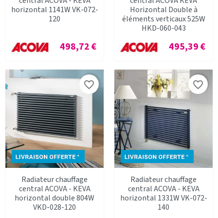
central ACOVA - KEVA
central ACOVA KEVA
horizontal 1141W VK-072-
Horizontal Double à
120
éléments verticaux 525W
HKD-060-043
Prix
Prix
498,72 €
495,39 €
favorite_border
favorite_border
Radiateur chauffage
Radiateur chauffage
central ACOVA - KEVA
central ACOVA - KEVA
horizontal double 804W
horizontal 1331W VK-072-
VKD-028-120
140