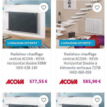
favorite_border
favorite_border
Radiateur chauffage
Radiateur chauffage
central ACOVA - KEVA
central ACOVA - KEVA
horizontal double 938W
Horizontal Double à
VKD-028-140
éléments verticaux 727W
HKD-060-059
Prix
Prix
577,55 €
585,90 €
favorite_border
favorite_border