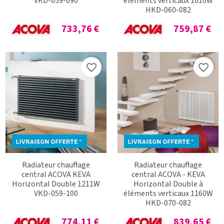
VKD-059-090
éléments verticaux 1010W
HKD-060-082
Prix
Prix
733,76 €
759,87 €
favorite_border
favorite_border
Radiateur chauffage
Radiateur chauffage
central ACOVA KEVA
central ACOVA - KEVA
Horizontal Double 1211W
Horizontal Double à
VKD-059-100
éléments verticaux 1160W
HKD-070-082
Prix
Prix
774,11 €
839,65 €