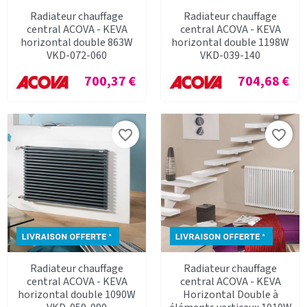
Radiateur chauffage
Radiateur chauffage
central ACOVA - KEVA
central ACOVA - KEVA
horizontal double 863W
horizontal double 1198W
VKD-072-060
VKD-039-140
Prix
Prix
700,37 €
704,68 €
favorite_border
favorite_border
Radiateur chauffage
Radiateur chauffage
central ACOVA - KEVA
central ACOVA - KEVA
horizontal double 1090W
Horizontal Double à