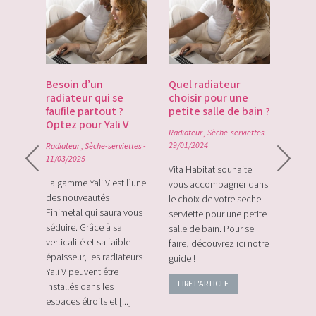
es
Besoin d’un
Quel radiateur
Déco
te du
radiateur qui se
choisir pour une
Gate
du
faufile partout ?
petite salle de bain ?
tech
Optez pour Yali V
point
Radiateur
,
Sèche-serviettes
-
0
29/01/2024
Radiateur
,
Sèche-serviettes
-
Radiat
11/03/2025
rque
Vita Habitat souhaite
Le Zi
e sa
La gamme Yali V est l’une
vous accompagner dans
le tou
e avec
des nouveautés
le choix de votre seche-
sans f
plus
Finimetal qui saura vous
serviette pour une petite
de sur
e les
séduire. Grâce à sa
salle de bain. Pour se
momen
verticalité et sa faible
faire, découvrez ici notre
vos c
épaisseur, les radiateurs
guide !
énerg
Yali V peuvent être
LIRE L'ARTICLE
LIRE
installés dans les
espaces étroits et [...]