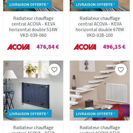
Radiateur chauffage
Radiateur chauffage
central ACOVA - KEVA
central ACOVA - KEVA
horizontal double 514W
horizontal double 670W
VKD-039-060
VKD-028-100
Prix
Prix
476,84 €
496,15 €
favorite_border
favorite_border
Radiateur chauffage
Radiateur chauffage