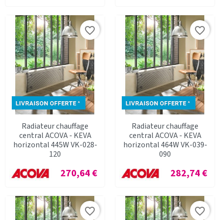
favorite_border
favorite_border
Radiateur chauffage
Radiateur chauffage
central ACOVA - KEVA
central ACOVA - KEVA
horizontal 445W VK-028-
horizontal 464W VK-039-
120
090
Prix
Prix
270,64 €
282,74 €
favorite_border
favorite_border