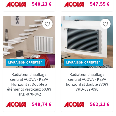
Prix
Prix
540,23 €
547,55 €
favorite_border
favorite_border
Radiateur chauffage
Radiateur chauffage
central ACOVA - KEVA
central ACOVA - KEVA
Horizontal Double à
horizontal double 770W
éléments verticaux 603W
VKD-039-090
HKD-070-042
Prix
Prix
549,74 €
562,21 €