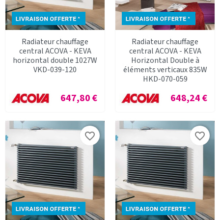
Radiateur chauffage
Radiateur chauffage
central ACOVA - KEVA
central ACOVA - KEVA
horizontal double 1027W
Horizontal Double à
VKD-039-120
éléments verticaux 835W
HKD-070-059
Prix
Prix
647,80 €
648,24 €
favorite_border
favorite_border