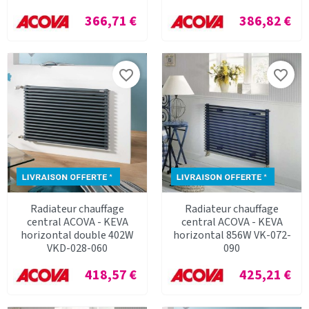
Prix
Prix
366,71 €
386,82 €
favorite_border
favorite_border
Radiateur chauffage
Radiateur chauffage
central ACOVA - KEVA
central ACOVA - KEVA
horizontal double 402W
horizontal 856W VK-072-
VKD-028-060
090
Prix
Prix
418,57 €
425,21 €