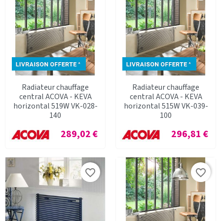
Radiateur chauffage
Radiateur chauffage
central ACOVA - KEVA
central ACOVA - KEVA
horizontal 519W VK-028-
horizontal 515W VK-039-
140
100
Prix
Prix
289,02 €
296,81 €
favorite_border
favorite_border