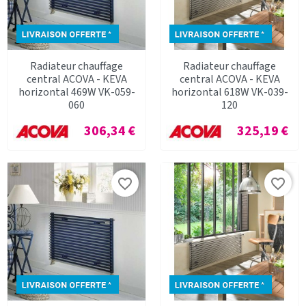
Radiateur chauffage
Radiateur chauffage
central ACOVA - KEVA
central ACOVA - KEVA
horizontal 469W VK-059-
horizontal 618W VK-039-
060
120
Prix
Prix
306,34 €
325,19 €
favorite_border
favorite_border