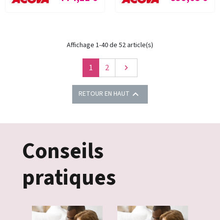
Affichage 1-40 de 52 article(s)
Suivant
1
2


RETOUR EN HAUT
Conseils
pratiques