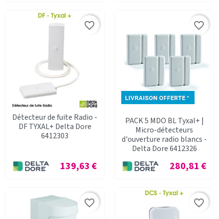
favorite_border
favorite_border
Détecteur de fuite Radio -
PACK 5 MDO BL Tyxal+ |
DF TYXAL+ Delta Dore
Micro-détecteurs
6412303
d'ouverture radio blancs -
Delta Dore 6412326
Prix
Prix
139,63 €
280,81 €
favorite_border
favorite_border