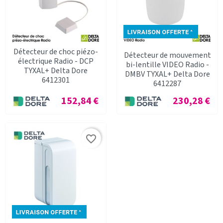
Détecteur de choc piézo-
Détecteur de mouvement
électrique Radio - DCP
bi-lentille VIDEO Radio -
TYXAL+ Delta Dore
DMBV TYXAL+ Delta Dore
6412301
6412287
Prix
Prix
152,84 €
230,28 €
favorite_border