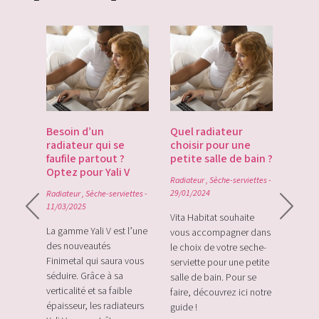
es
Besoin d’un
Quel radiateur
Déco
te du
radiateur qui se
choisir pour une
Gate
du
faufile partout ?
petite salle de bain ?
tech
Optez pour Yali V
point
Radiateur
,
Sèche-serviettes
-
0
29/01/2024
Radiateur
,
Sèche-serviettes
-
Radiat
11/03/2025
rque
Vita Habitat souhaite
Le Zi
e sa
La gamme Yali V est l’une
vous accompagner dans
le tou
e avec
des nouveautés
le choix de votre seche-
sans f
plus
Finimetal qui saura vous
serviette pour une petite
de sur
e les
séduire. Grâce à sa
salle de bain. Pour se
momen
verticalité et sa faible
faire, découvrez ici notre
vos c
épaisseur, les radiateurs
guide !
énerg