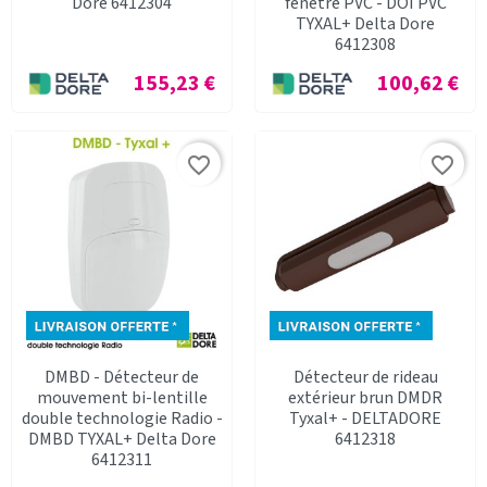
Dore 6412304
fenêtre PVC - DOI PVC
TYXAL+ Delta Dore
6412308
Prix
Prix
155,23 €
100,62 €
favorite_border
favorite_border
DMBD - Détecteur de
Détecteur de rideau
mouvement bi-lentille
extérieur brun DMDR
double technologie Radio -
Tyxal+ - DELTADORE
DMBD TYXAL+ Delta Dore
6412318
6412311