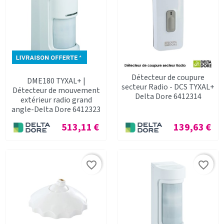
Détecteur de coupure
DME180 TYXAL+ |
secteur Radio - DCS TYXAL+
Détecteur de mouvement
Delta Dore 6412314
extérieur radio grand
angle-Delta Dore 6412323
Prix
Prix
513,11 €
139,63 €
favorite_border
favorite_border