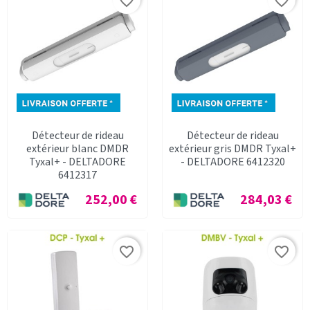
favorite_border
favorite_border
Détecteur de rideau
Détecteur de rideau
extérieur blanc DMDR
extérieur gris DMDR Tyxal+
Tyxal+ - DELTADORE
- DELTADORE 6412320
6412317
Prix
Prix
252,00 €
284,03 €
favorite_border
favorite_border