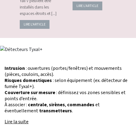
Yali V peuvent être
LIRE L'ARTICLE
LIRE
installés dans les
espaces étroits et [...]
LIRE L'ARTICLE
Intrusion
: ouvertures (portes/fenêtres) et mouvements
(pièces, couloirs, accès).
Risques domestiques
: selon équipement (ex. détecteur de
fumée Tyxal+).
Couverture sur mesure
: définissez vos zones sensibles et
points d’entrée.
À associer :
centrale
,
sirènes
,
commandes
et
éventuellement
transmetteurs
.
Lire la suite