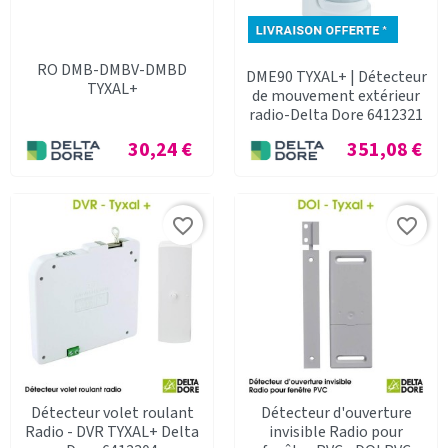
RO DMB-DMBV-DMBD
DME90 TYXAL+ | Détecteur
TYXAL+
de mouvement extérieur
radio-Delta Dore 6412321
Prix
Prix
30,24 €
351,08 €
favorite_border
favorite_border
Détecteur volet roulant
Détecteur d'ouverture
Radio - DVR TYXAL+ Delta
invisible Radio pour