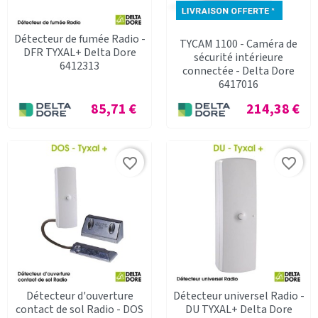
Détecteur de fumée Radio -
TYCAM 1100 - Caméra de
DFR TYXAL+ Delta Dore
sécurité intérieure
6412313
connectée - Delta Dore
6417016
Prix
Prix
85,71 €
214,38 €
favorite_border
favorite_border
Détecteur d'ouverture
Détecteur universel Radio -
contact de sol Radio - DOS
DU TYXAL+ Delta Dore