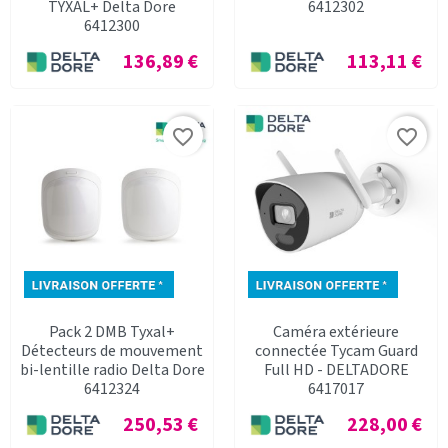
TYXAL+ Delta Dore
6412302
6412300
Prix
Prix
136,89 €
113,11 €
favorite_border
favorite_border
Pack 2 DMB Tyxal+
Caméra extérieure
Détecteurs de mouvement
connectée Tycam Guard
bi-lentille radio Delta Dore
Full HD - DELTADORE
6412324
6417017
Prix
Prix
250,53 €
228,00 €