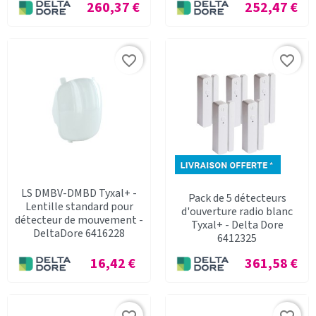
Prix
Prix
260,37 €
252,47 €
favorite_border
favorite_border
LS DMBV-DMBD Tyxal+ -
Pack de 5 détecteurs
Lentille standard pour
d'ouverture radio blanc
détecteur de mouvement -
Tyxal+ - Delta Dore
DeltaDore 6416228
6412325
Prix
Prix
16,42 €
361,58 €