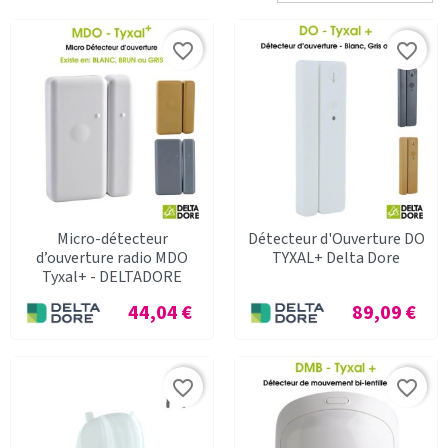
favorite_border
favorite_border
Micro-détecteur
Détecteur d'Ouverture DO
d’ouverture radio MDO
TYXAL+ Delta Dore
Tyxal+ - DELTADORE
Prix
Prix
44,04 €
89,09 €
favorite_border
favorite_border