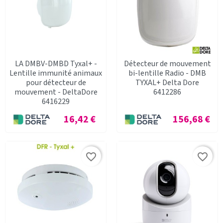
LA DMBV-DMBD Tyxal+ -
Détecteur de mouvement
Lentille immunité animaux
bi-lentille Radio - DMB
pour détecteur de
TYXAL+ Delta Dore
mouvement - DeltaDore
6412286
6416229
Prix
Prix
16,42 €
156,68 €
favorite_border
favorite_border