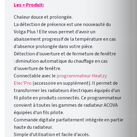
l’extérieur comme de
Les + Produit:
l’intérieur avec l’ application
gratuite pour smartphone
Chaleur douce et prolongée.
Heatzy : réaliser de vraie
La détection de présence est une nouveauté du
économie d’énergie !
Volga Plus ! Elle vous permet d'avoir un
Programmation
abaissement progressif de la température en cas
hebdomadaire
d'absence prolongée dans votre pièce.
personnalisable selon votre
Détection d'ouverture et de fermeture de fenêtre
rythme de vie !
:
diminution automatique du chauffage en cas
d'ouverture de fenêtre.
Connectable avec le
programmateur
Heatzy
Elec'Pro
(accessoire en supplément). Il permet de
transformer les radiateurs électriques équipés d'un
fil pilote en produits connectés. Ce programmateur
convient à toutes les gammes de radiateur ACOVA
équipées d'un fils pilote.
Commande digitale parfaitement intégrée en partie
haute du radiateur.
Simple d'utilisation et facile d'accès.