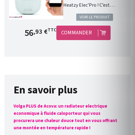
Heatzy Elec’Pro ! C’est
l’accessoire qui vous
VOIR LE PRODUIT
permettra de transformer les
radiateurs électriques équipés
Prix de base
56
TTC
,93 €
COMMANDER
d’un fil pilote en produits
connectés : jusqu’à 3
radiateurs pour un seul
module ! Le concept est
simple, peu onéreux et
convient à toutes les gammes
de radiateur électrique ACOVA
équipé d’un fil pilote. Il est
En savoir plus
compatible avec une nouvelle
installation ou des appareils
Volga PLUS de Acova: un radiateur electrique
déjà installés ! Connexion
economique à fluide caloporteur qui vous
direct en WIFI à la box
procurera une chaleur douce tout en vous offrant
internet de votre domicile.
une montée en température rapide !
Pilotage des radiateurs de