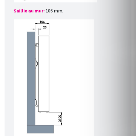
Saillie au mur:
106 mm.