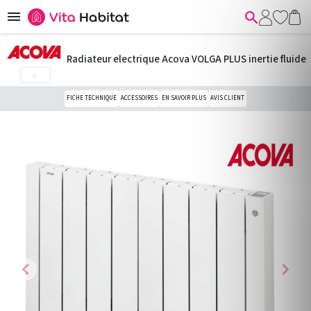


Radiateur electrique Acova VOLGA PLUS inertie fluide

FICHE TECHNIQUE
ACCESSOIRES
EN SAVOIR PLUS
AVIS CLIENT
chevron_left
chevron_right