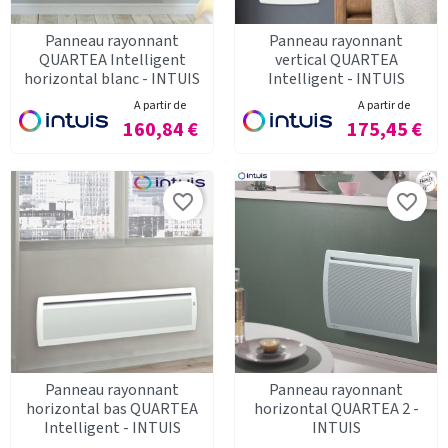
Panneau rayonnant
Panneau rayonnant
QUARTEA Intelligent
vertical QUARTEA
horizontal blanc - INTUIS
Intelligent - INTUIS
A partir de
A partir de
Prix
Prix
160,84 €
175,45 €
favorite_border
favorite_border
Panneau rayonnant
Panneau rayonnant
horizontal bas QUARTEA
horizontal QUARTEA 2 -
Intelligent - INTUIS
INTUIS