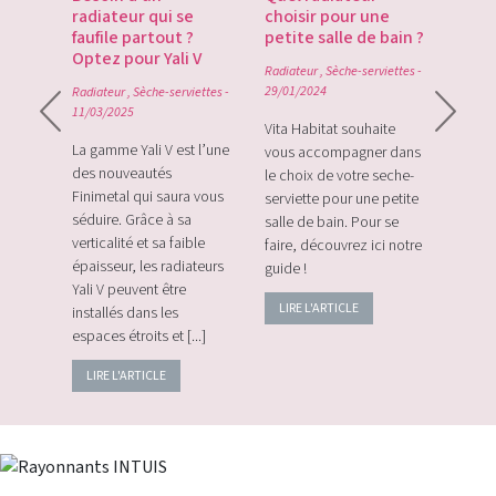
te du
radiateur qui se
choisir pour une
Gate
du
faufile partout ?
petite salle de bain ?
tech
Optez pour Yali V
point
Radiateur
,
Sèche-serviettes
-
0
29/01/2024
Radiateur
,
Sèche-serviettes
-
Radiat
11/03/2025
rque
Vita Habitat souhaite
Le Zi
e sa
La gamme Yali V est l’une
vous accompagner dans
le tou
e avec
des nouveautés
le choix de votre seche-
sans f
plus
Finimetal qui saura vous
serviette pour une petite
de sur
e les
séduire. Grâce à sa
salle de bain. Pour se
momen
verticalité et sa faible
faire, découvrez ici notre
vos c
épaisseur, les radiateurs
guide !
énerg
Yali V peuvent être
LIRE L'ARTICLE
LIRE
installés dans les
espaces étroits et [...]
LIRE L'ARTICLE