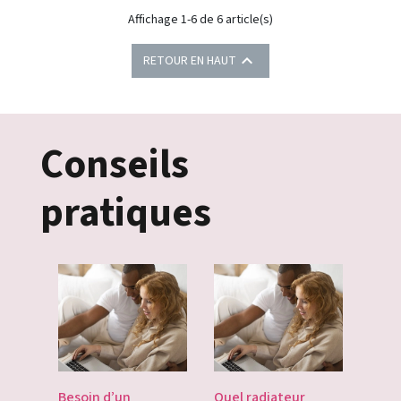
Affichage 1-6 de 6 article(s)

RETOUR EN HAUT
Conseils
pratiques
es
Besoin d’un
Quel radiateur
Déco