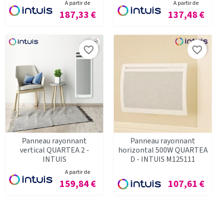
A partir de
A partir de
Prix
Prix
187,33 €
137,48 €
favorite_border
favorite_border
Panneau rayonnant
Panneau rayonnant
vertical QUARTEA 2 -
horizontal 500W QUARTEA
INTUIS
D - INTUIS M125111
A partir de
Prix
Prix
159,84 €
107,61 €