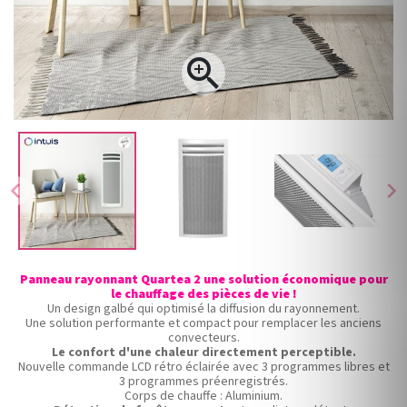

chevron_left
chevron_right
Panneau rayonnant Quartea 2 une solution économique pour
le chauffage des pièces de vie !
Un design galbé qui optimisé la diffusion du rayonnement.
Une solution performante et compact pour remplacer les anciens
convecteurs.
Le confort d'une chaleur directement perceptible.
Nouvelle commande LCD rétro éclairée avec 3 programmes libres et
3 programmes préenregistrés.
Corps de chauffe : Aluminium.