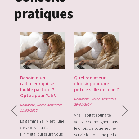
pratiques
es
Besoin d’un
Quel radiateur
Déco
te du
radiateur qui se
choisir pour une
Gate
du
faufile partout ?
petite salle de bain ?
tech
Optez pour Yali V
point
Radiateur
,
Sèche-serviettes
-
0
29/01/2024
Radiateur
,
Sèche-serviettes
-
Radiat
11/03/2025
rque
Vita Habitat souhaite
Le Zi
e sa
La gamme Yali V est l’une
vous accompagner dans
le tou
e avec
des nouveautés
le choix de votre seche-
sans f
plus
Finimetal qui saura vous
serviette pour une petite
de sur