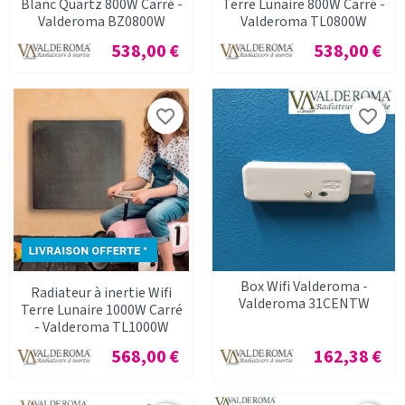
Blanc Quartz 800W Carré -
Terre Lunaire 800W Carré -
Valderoma BZ0800W
Valderoma TL0800W
Prix
Prix
538,00 €
538,00 €
favorite_border
favorite_border
Box Wifi Valderoma -
Radiateur à inertie Wifi
Valderoma 31CENTW
Terre Lunaire 1000W Carré
- Valderoma TL1000W
Prix
Prix
568,00 €
162,38 €