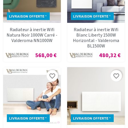
Radiateur à inertie Wifi
Radiateur à inertie Wifi
Natura Noir 1000W Carré -
Blanc Liberty 1500W
Valderoma NN1000W
Horizontal - Valderoma
BL1500W
Prix
Prix
568,00 €
480,32 €
favorite_border
favorite_border