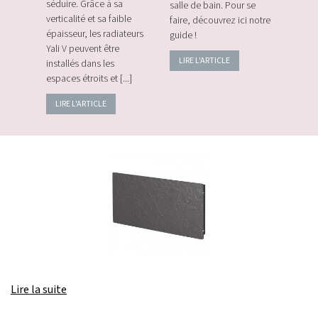
e les
séduire. Grâce à sa
salle de bain. Pour se
momen
verticalité et sa faible
faire, découvrez ici notre
vos c
épaisseur, les radiateurs
guide !
énerg
Yali V peuvent être
LIRE L'ARTICLE
LIRE
installés dans les
espaces étroits et [...]
LIRE L'ARTICLE
Lire la suite