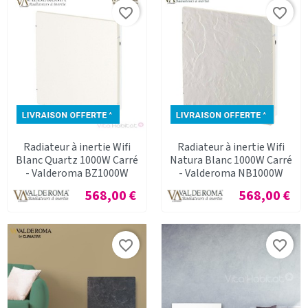
favorite_border
favorite_border
Radiateur à inertie Wifi
Radiateur à inertie Wifi
Blanc Quartz 1000W Carré
Natura Blanc 1000W Carré
- Valderoma BZ1000W
- Valderoma NB1000W
Prix
Prix
568,00 €
568,00 €
favorite_border
favorite_border