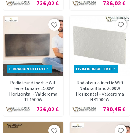
Prix
Prix
736,02 €
736,02 €
favorite_border
favorite_border
Radiateur à inertie Wifi
Radiateur à inertie Wifi
Terre Lunaire 1500W
Natura Blanc 2000W
Horizontal - Valderoma
Horizontal - Valderoma
TL1500W
NB2000W
Prix
Prix
736,02 €
790,45 €
favorite_border
favorite_border