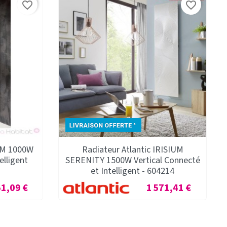
favorite_border
favorite_border
IUM 1000W
Radiateur Atlantic IRISIUM
elligent
SERENITY 1500W Vertical Connecté
et Intelligent - 604214
Prix
51,09 €
1 571,41 €