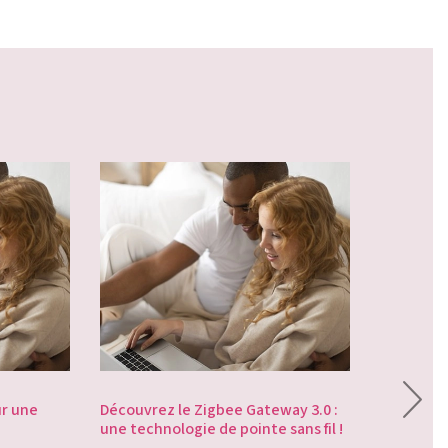
Quel radia
économie
ur une
Découvrez le Zigbee Gateway 3.0 :
Radiateur
- 1
une technologie de pointe sans fil !