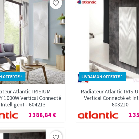
favorite_border
ateur Atlantic IRISIUM
Radiateur Atlantic IRIS
 1000W Vertical Connecté
Vertical Connecté et Int
 Intelligent - 604213
603210
Prix
Prix
1 388,84 €
1 3
favorite_border