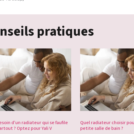
nseils pratiques
esoin d’un radiateur qui se faufile
Quel radiateur choisir po
artout ? Optez pour Yali V
petite salle de bain ?