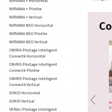
NIRVANA + Horizontal
NIRVANA + Plinthe
NIRVANA + Vertical
Co
NIRVANA NEO Horizontal
NIRVANA NEO Plinthe
NIRVANA NEO Vertical
ONIRIS Pilotage Intelligent
Connecté Horizontal
ONIRIS Pilotage Intelligent
Connecté Plinthe
ONIRIS Pilotage Intelligent
Connecté Vertical
té avec le bridge
Sèche-serviettes Acova VERSUS,
SOKIO Horizontal
l’alliance parfaite du savoir-faire et
SOKIO Vertical
du design.
B
p
VERALI Pilotage Intelligent
Radiateur
- 22/04/2020