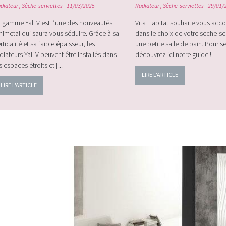
diateur
,
Sèche-serviettes
- 11/03/2025
Radiateur
,
Sèche-serviettes
- 29/01/
 gamme Yali V est l’une des nouveautés
Vita Habitat souhaite vous ac
nimetal qui saura vous séduire. Grâce à sa
dans le choix de votre seche-se
rticalité et sa faible épaisseur, les
une petite salle de bain. Pour se
diateurs Yali V peuvent être installés dans
découvrez ici notre guide !
s espaces étroits et [...]
LIRE L'ARTICLE
LIRE L'ARTICLE