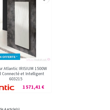
ur Atlantic IRISIUM 1500W
l Connecté et Intelligent
603215
Prix
1 571,41 €
de 4 article(s)