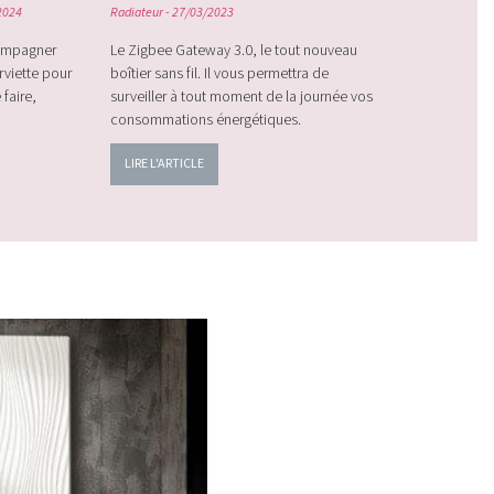
Il existe 2 
2024
Radiateur
- 27/03/2023
eau chaude.
compagner
Le Zigbee Gateway 3.0, le tout nouveau
concentrer s
rviette pour
boîtier sans fil. Il vous permettra de
n’est pas to
 faire,
surveiller à tout moment de la journée vos
bonnes prati
consommations énergétiques.
LIRE L'ART
LIRE L'ARTICLE