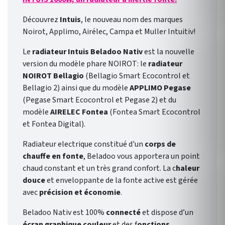
Découvrez
Intuis
, le nouveau nom des marques
Noirot, Applimo, Airélec, Campa et Muller Intuitiv!
Le
radiateur Intuis Beladoo Nativ
est la nouvelle
version du modèle phare NOIROT: le
radiateur
NOIROT Bellagio
(Bellagio Smart Ecocontrol et
Bellagio 2) ainsi que du modèle
APPLIMO Pegase
(Pegase Smart Ecocontrol et Pegase 2) et du
modèle
AIRELEC Fontea
(Fontea Smart Ecocontrol
et Fontea Digital).
Radiateur electrique constitué d'un
corps de
chauffe en fonte
, Beladoo vous apportera un point
chaud constant et un très grand confort. La c
haleur
douce
et enveloppante de la fonte active est gérée
avec
précision et économie
.
Beladoo Nativ est 100%
connecté
et dispose d’un
écran graphique couleur
et des f
onctions