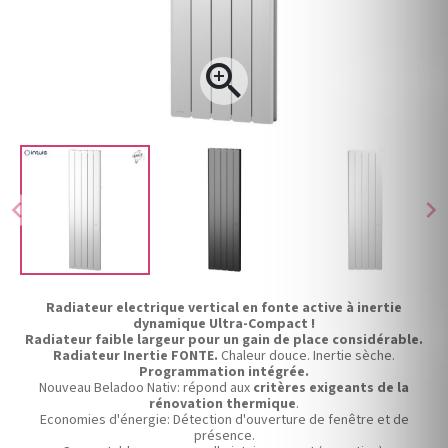

chevron_left
chevron_right
Radiateur electrique vertical en fonte active à inertie
dynamique Ultra-Compact !
Radiateur faible largeur pour un gain de place considérable.
Radiateur Inertie FONTE.
Chaleur douce. Inertie sèche.
Programmation intégrée.
Nouveau Beladoo Nativ: répond aux
critères exigeants de la
rénovation thermique
.
Economies d'énergie: Détection d'ouverture de fenêtre et de
présence.