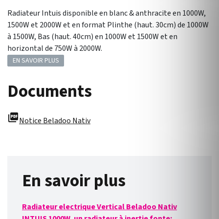
Radiateur Intuis disponible en blanc & anthracite en 1000W,
1500W et 2000W et en format Plinthe (haut. 30cm) de 1000W
à 1500W, Bas (haut. 40cm) en 1000W et 1500W et en
horizontal de 750W à 2000W.
EN SAVOIR PLUS
Documents
picture_as_pdf
Notice Beladoo Nativ
En savoir plus
Radiateur electrique Vertical Beladoo Nativ
INTUIS 1000W, un radiateur à inertie fonte: