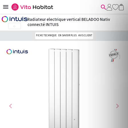


Radiateur electrique vertical BELADOO Nativ
connecté INTUIS

FICHE TECHNIQUE
EN SAVOIR PLUS
AVIS CLIENT
chevron_left
chevron_right