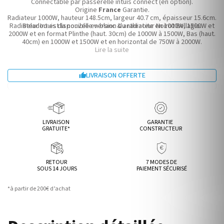
Connectable par passerelle intuis connect (en option).
Origine
France
Garantie.
Radiateur 1000W, hauteur 148.5cm, largeur 40.7 cm, épaisseur 15.6cm.
Radiateur Intuis disponible en blanc & anthracite en 1000W, 1500W et
Beladoo est la nouvelle version du radiateur Noirot Bellagio.
2000W et en format Plinthe (haut. 30cm) de 1000W à 1500W, Bas (haut.
40cm) en 1000W et 1500W et en horizontal de 750W à 2000W.
Lire la suite
LIVRAISON OFFERTE

LIVRAISON
GARANTIE
GRATUITE*
CONSTRUCTEUR
RETOUR
7 MODES DE
SOUS 14 JOURS
PAIEMENT SÉCURISÉ
*à partir de 200€ d’achat