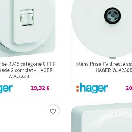
rise RJ45 catégorie 6 FTP
ateha Prise TV directe as
rade 2 complet - HAGER
HAGER WJA250
WJC223B
Prix
Pri
29,32 €
20
favorite_border