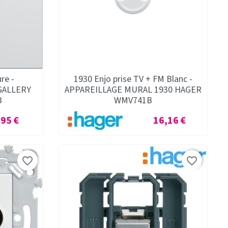
re -
1930 Enjo prise TV + FM Blanc -
GALLERY
APPAREILLAGE MURAL 1930 HAGER
B
WMV741B
ix
Prix
,95 €
16,16 €
favorite_border
favorite_border