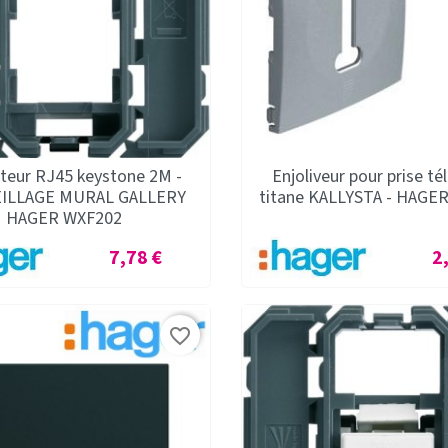
teur RJ45 keystone 2M -
Enjoliveur pour prise t
ILLAGE MURAL GALLERY
titane KALLYSTA - HAGE
HAGER WXF202
Prix
Pr
7,78 €
2
favorite_border