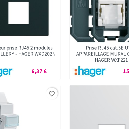
eur prise RJ45 2 modules
Prise RJ45 cat.5E U
ALLERY - HAGER WXD202N
APPAREILLAGE MURAL 
HAGER WXF221
Prix
Pri
6,37 €
15
favorite_border