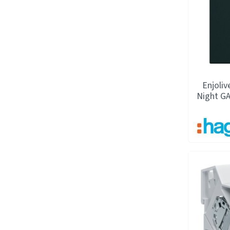
Enjoliv
Night G