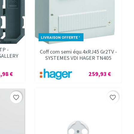
TP -
Coff com semi équ.4xRJ45 Gr2TV -
GALLERY
SYSTEMES VDI HAGER TN405
x
Prix
,98 €
259,93 €
favorite_border
favorite_border