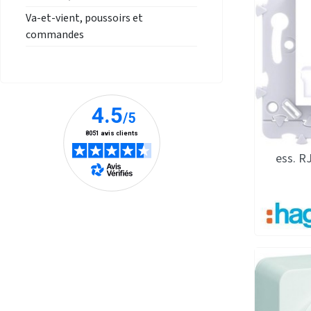
Va-et-vient, poussoirs et
commandes
ess. R