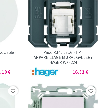
sociable -
Prise RJ45 cat.6 FTP -
B
APPAREILLAGE MURAL GALLERY
HAGER WXF224
x
Prix
,10 €
18,32 €
favorite_border
favorite_border