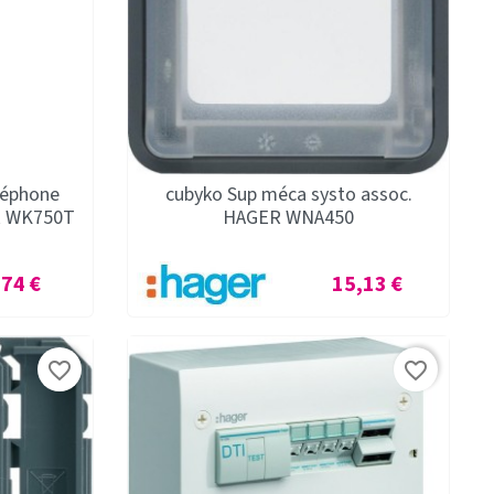
éléphone
cubyko Sup méca systo assoc.
R WK750T
HAGER WNA450
ix
Prix
,74 €
15,13 €
favorite_border
favorite_border