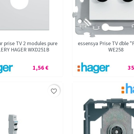
ur prise TV 2 modules pure
essensya Prise TV dble 
LERY HAGER WXD251B
WE258
Prix
Pri
1,56 €
35
favorite_border