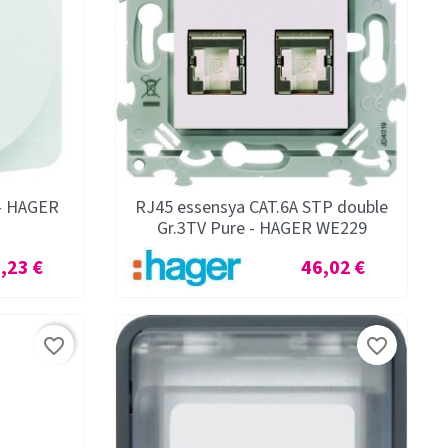
 - HAGER
RJ45 essensya CAT.6A STP double
Gr.3TV Pure - HAGER WE229
x
Prix
,23 €
46,02 €
favorite_border
favorite_border