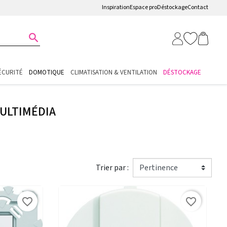
Inspiration
Espace pro
Déstockage
Contact

ÉCURITÉ
DOMOTIQUE
CLIMATISATION & VENTILATION
DÉSTOCKAGE
MULTIMÉDIA
Trier par :
favorite_border
favorite_border