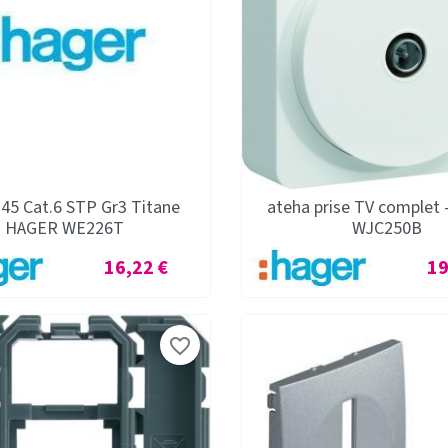
J45 Cat.6 STP Gr3 Titane
ateha prise TV complet
HAGER WE226T
WJC250B
Prix
Pri
16,22 €
19
favorite_border