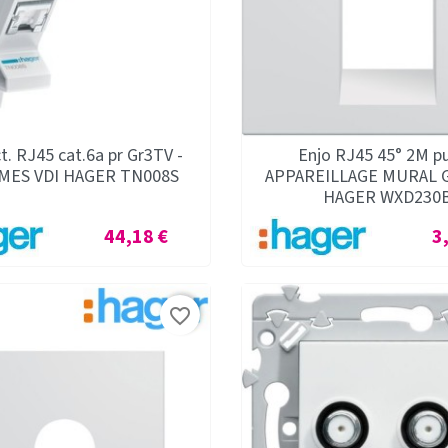
. RJ45 cat.6a pr Gr3TV -
Enjo RJ45 45° 2M pu
MES VDI HAGER TN008S
APPAREILLAGE MURAL 
HAGER WXD230
Prix
Pr
44,18 €
3
favorite_border