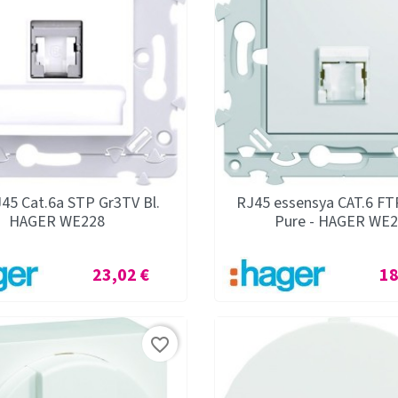
J45 Cat.6a STP Gr3TV Bl.
RJ45 essensya CAT.6 FT
HAGER WE228
Pure - HAGER WE
Prix
Pri
23,02 €
18
favorite_border