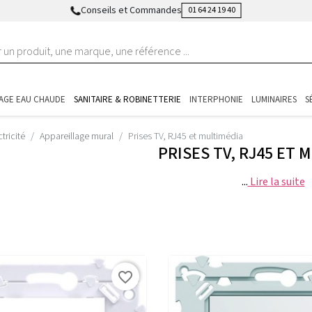
Conseils et Commandes
01 64 24 19 40
AGE EAU CHAUDE
SANITAIRE & ROBINETTERIE
INTERPHONIE
LUMINAIRES
S
ctricité
Appareillage mural
Prises TV, RJ45 et multimédia
PRISES TV, RJ45 ET 
...
Lire la suite
favorite_border