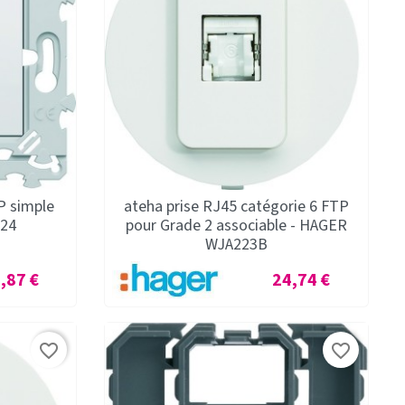
P simple
ateha prise RJ45 catégorie 6 FTP
224
pour Grade 2 associable - HAGER
WJA223B
x
Prix
,87 €
24,74 €
favorite_border
favorite_border