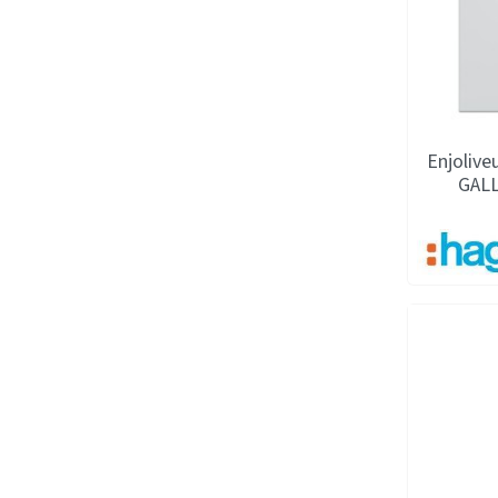
Enjolive
GAL