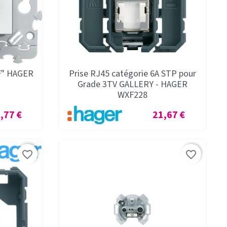
"F" HAGER
Prise RJ45 catégorie 6A STP pour
Grade 3TV GALLERY - HAGER
WXF228
x
Prix
,77 €
21,67 €
favorite_border
favorite_border