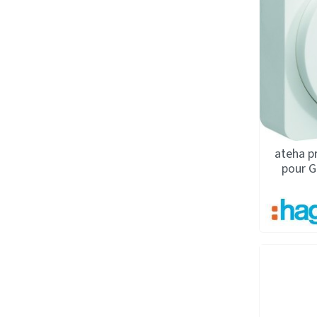
ateha p
pour G