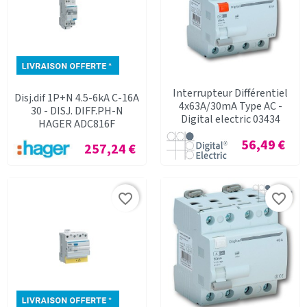
Interrupteur Différentiel
Disj.dif 1P+N 4.5-6kA C-16A
4x63A/30mA Type AC -
30 - DISJ. DIFF.PH-N
Digital electric 03434
HAGER ADC816F
Prix
56,49 €
Prix
257,24 €
favorite_border
favorite_border