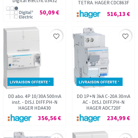
Digital electric 03432
TETRA. HAGER CDC863F
Prix
50,09 €
Prix
516,13 €
favorite_border
favorite_border
DD abo. 4P 10/30A 500mA
DD 1P+N 3kA C-20A 30mA
inst. - DISJ. DIFF.PH-N
AC - DISJ. DIFF.PH-N
HAGER HDA430
HAGER ADC720F
Prix
Prix
356,56 €
234,99 €