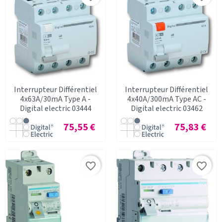
Interrupteur Différentiel
Interrupteur Différentiel
4x63A/30mA Type A -
4x40A/300mA Type AC -
Digital electric 03444
Digital electric 03462
Prix
Prix
75,55 €
75,83 €
favorite_border
favorite_border