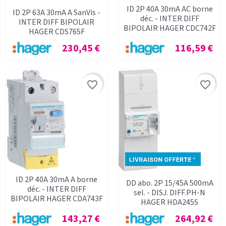
ID 2P 40A 30mA AC borne
ID 2P 63A 30mA A SanVis -
déc. - INTER DIFF
INTER DIFF BIPOLAIR
BIPOLAIR HAGER CDC742F
HAGER CDS765F
Prix
Prix
230,45 €
116,59 €
favorite_border
favorite_border
ID 2P 40A 30mA A borne
DD abo. 2P 15/45A 500mA
déc. - INTER DIFF
sel. - DISJ. DIFF.PH-N
BIPOLAIR HAGER CDA743F
HAGER HDA245S
Prix
Prix
143,27 €
264,92 €