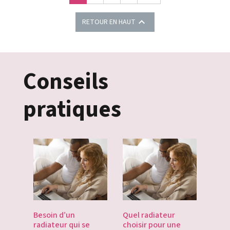

RETOUR EN HAUT
Conseils
pratiques
es
Besoin d’un
Quel radiateur
Déco
te du
radiateur qui se
choisir pour une
Gate