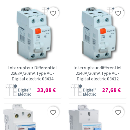
favorite_border
favorite_border
Interrupteur Différentiel
Interrupteur différentiel
2x63A/30mA Type AC -
2x40A/30mA Type AC -
Digital electric 03414
Digital electric 03412
Prix
Prix
33,08 €
27,68 €
favorite_border
favorite_border