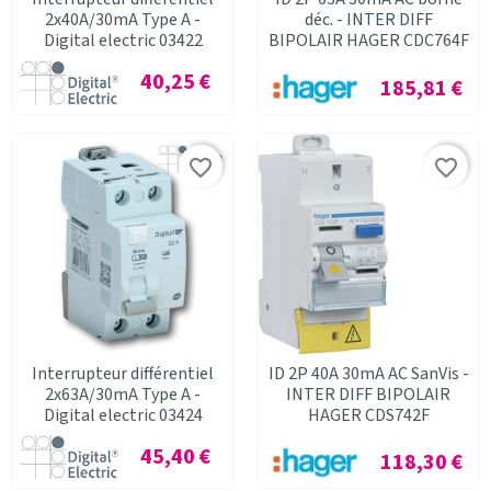
2x40A/30mA Type A -
déc. - INTER DIFF
Digital electric 03422
BIPOLAIR HAGER CDC764F
Prix
40,25 €
Prix
185,81 €
favorite_border
favorite_border
Interrupteur différentiel
ID 2P 40A 30mA AC SanVis -
2x63A/30mA Type A -
INTER DIFF BIPOLAIR
Digital electric 03424
HAGER CDS742F
Prix
45,40 €
Prix
118,30 €