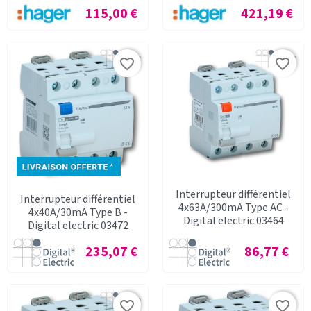
Prix
Prix
115,00 €
421,19 €
favorite_border
favorite_border
Interrupteur différentiel
Interrupteur différentiel
4x63A/300mA Type AC -
4x40A/30mA Type B -
Digital electric 03464
Digital electric 03472
Prix
Prix
235,07 €
86,77 €
favorite_border
favorite_border