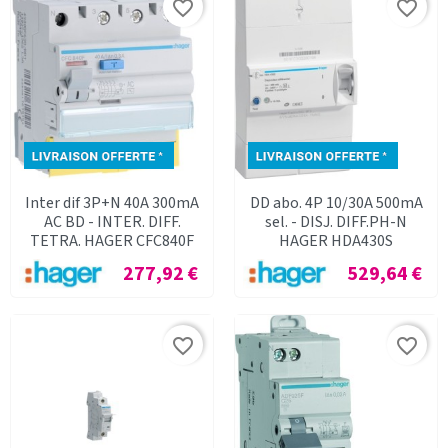
favorite_border
favorite_border
Inter dif 3P+N 40A 300mA
DD abo. 4P 10/30A 500mA
AC BD - INTER. DIFF.
sel. - DISJ. DIFF.PH-N
TETRA. HAGER CFC840F
HAGER HDA430S
Prix
Prix
277,92 €
529,64 €
favorite_border
favorite_border