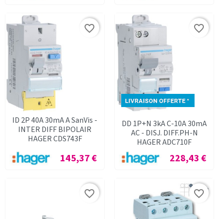
favorite_border
favorite_border
ID 2P 40A 30mA A SanVis -
DD 1P+N 3kA C-10A 30mA
INTER DIFF BIPOLAIR
AC - DISJ. DIFF.PH-N
HAGER CDS743F
HAGER ADC710F
Prix
Prix
145,37 €
228,43 €
favorite_border
favorite_border