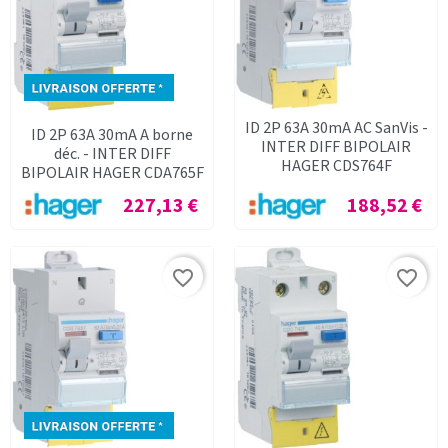
ID 2P 63A 30mA AC SanVis -
ID 2P 63A 30mA A borne
INTER DIFF BIPOLAIR
déc. - INTER DIFF
HAGER CDS764F
BIPOLAIR HAGER CDA765F
Prix
Prix
227,13 €
188,52 €
favorite_border
favorite_border