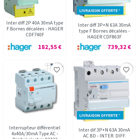
Inter diff 2P 40A 30mA type
Inter diff 3P+N 63A 30mA
F Bornes décalées - HAGER
type F Bornes décalées -
CDF740F
HAGER CDF863F
Prix
Prix
182,55 €
739,32 €
favorite_border
favorite_border
Interrupteur différentiel
Inter dif 3P+N 63A 30mA
4x40A/30mA Type AC -
AC BD - INTER. DIFF.