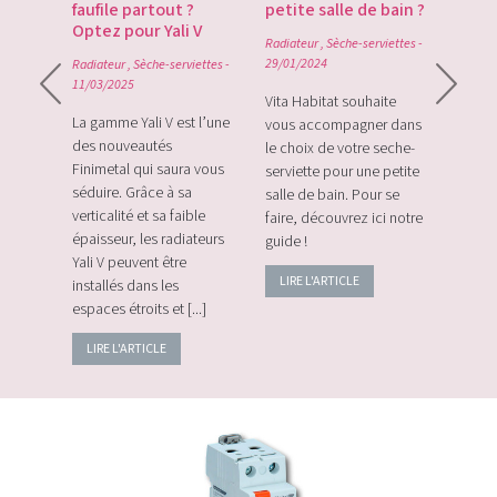
du
faufile partout ?
petite salle de bain ?
tech
Optez pour Yali V
point
Radiateur
,
Sèche-serviettes
-
0
29/01/2024
Radiateur
,
Sèche-serviettes
-
Radiat
11/03/2025
rque
Vita Habitat souhaite
Le Zi
e sa
La gamme Yali V est l’une
vous accompagner dans
le tou
e avec
des nouveautés
le choix de votre seche-
sans f
plus
Finimetal qui saura vous
serviette pour une petite
de sur
e les
séduire. Grâce à sa
salle de bain. Pour se
momen
verticalité et sa faible
faire, découvrez ici notre
vos c
épaisseur, les radiateurs
guide !
énerg
Yali V peuvent être
LIRE L'ARTICLE
LIRE
installés dans les
espaces étroits et [...]
LIRE L'ARTICLE