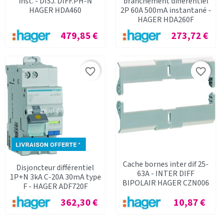
inst. - DISJ. DIFF.PH-N
branchement différentiel
HAGER HDA460
2P 60A 500mA instantané -
HAGER HDA260F
Prix
Prix
479,85 €
273,72 €
favorite_border
favorite_border
Cache bornes inter dif 25-
Disjoncteur différentiel
63A - INTER DIFF
1P+N 3kA C-20A 30mA type
BIPOLAIR HAGER CZN006
F - HAGER ADF720F
Prix
Prix
362,30 €
10,87 €