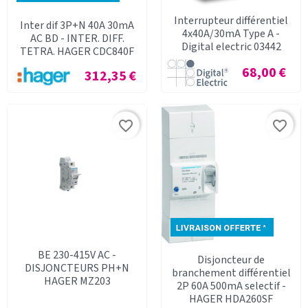
Interrupteur différentiel
Inter dif 3P+N 40A 30mA
4x40A/30mA Type A -
AC BD - INTER. DIFF.
Digital electric 03442
TETRA. HAGER CDC840F
Prix
68,00 €
Prix
312,35 €
favorite_border
favorite_border
BE 230-415V AC -
Disjoncteur de
DISJONCTEURS PH+N
branchement différentiel
HAGER MZ203
2P 60A 500mA selectif -
HAGER HDA260SF