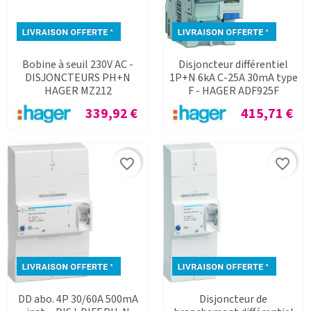
Bobine à seuil 230V AC -
Disjoncteur différentiel
DISJONCTEURS PH+N
1P+N 6kA C-25A 30mA type
HAGER MZ212
F - HAGER ADF925F
Prix
Prix
339,92 €
415,71 €
favorite_border
favorite_border
DD abo. 4P 30/60A 500mA
Disjoncteur de