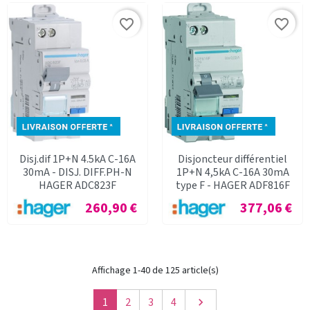
favorite_border
favorite_border
Disj.dif 1P+N 4.5kA C-16A
Disjoncteur différentiel
30mA - DISJ. DIFF.PH-N
1P+N 4,5kA C-16A 30mA
HAGER ADC823F
type F - HAGER ADF816F
Prix
Prix
260,90 €
377,06 €
Affichage 1-40 de 125 article(s)
Suivant
1
2
3
4
