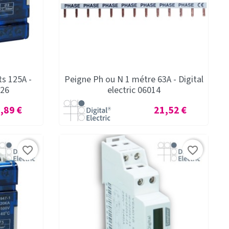
ts 125A -
Peigne Ph ou N 1 métre 63A - Digital
526
electric 06014
x
Prix
,89 €
21,52 €
favorite_border
favorite_border