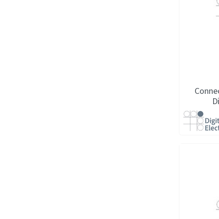
Connec
D