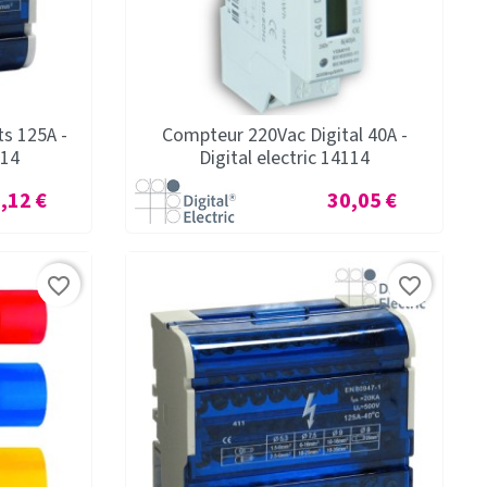
ts 125A -
Compteur 220Vac Digital 40A -
514
Digital electric 14114
x
Prix
,12 €
30,05 €
favorite_border
favorite_border