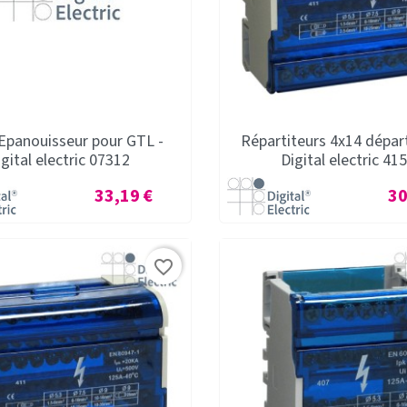
Epanouisseur pour GTL -
Répartiteurs 4x14 dépar
igital electric 07312
Digital electric 41
Prix
Pri
33,19 €
30
favorite_border