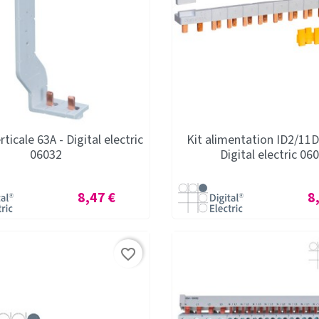
ticale 63A - Digital electric
Kit alimentation ID2/11
06032
Digital electric 06
Prix
Pr
8,47 €
8
favorite_border