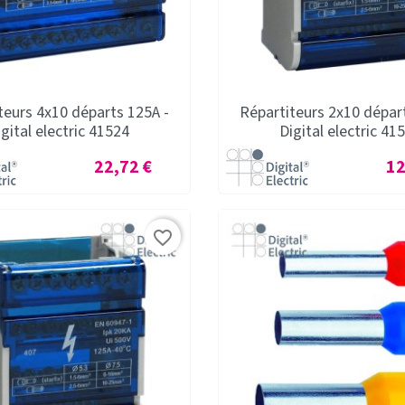
teurs 4x10 départs 125A -
Répartiteurs 2x10 dépar
igital electric 41524
Digital electric 41
Prix
Pri
22,72 €
12
favorite_border