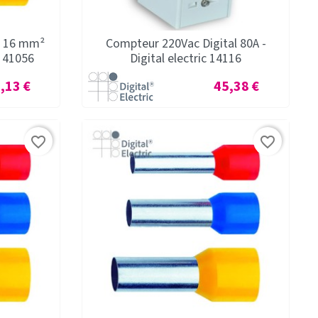
é 16 mm²
Compteur 220Vac Digital 80A -
c 41056
Digital electric 14116
x
Prix
,13 €
45,38 €
favorite_border
favorite_border