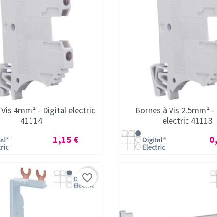
Vis 4mm² - Digital electric
Bornes à Vis 2.5mm² - 
41114
electric 41113
Prix
Pr
1,15 €
0
favorite_border