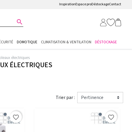
Inspiration
Espace pro
Déstockage
Contact

ÉCURITÉ
DOMOTIQUE
CLIMATISATION & VENTILATION
DÉSTOCKAGE
bleaux électriques
AUX ÉLECTRIQUES
Trier par :
favorite_border
favorite_border