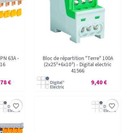
DPN 63A -
Bloc de répartition "Terre" 100A
016
(2x25²+6x10²) - Digital electric
41566
ix
Prix
,78 €
9,40 €
favorite_border
favorite_border