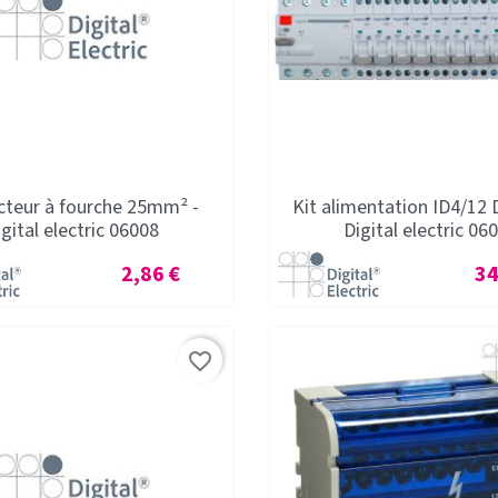
teur à fourche 25mm² -
Kit alimentation ID4/12 
igital electric 06008
Digital electric 06
Prix
Pri
2,86 €
34
favorite_border