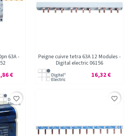
Dpn 63A -
Peigne cuivre tetra 63A 12 Modules -
052
Digital electric 06156
x
Prix
,86 €
16,32 €
favorite_border
favorite_border