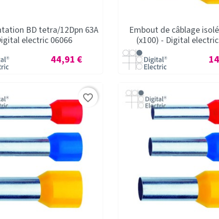
ntation BD tetra/12Dpn 63A
Embout de câblage isol
Digital electric 06066
(x100) - Digital electri
Prix
Pri
44,91 €
14
favorite_border