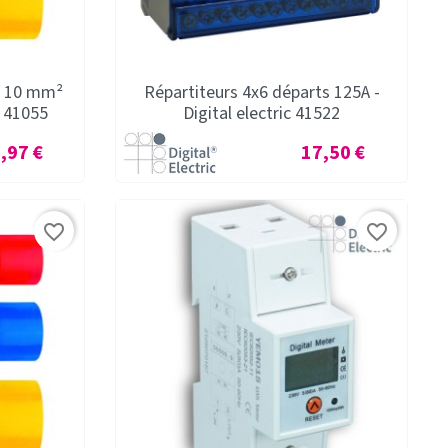
é 10 mm²
Répartiteurs 4x6 départs 125A -
c 41055
Digital electric 41522
x
Prix
,97 €
17,50 €
favorite_border
favorite_border