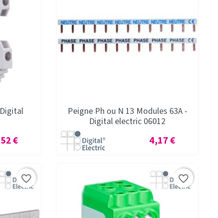
Digital
Peigne Ph ou N 13 Modules 63A -
Digital electric 06012
ix
Prix
,52 €
4,17 €
favorite_border
favorite_border