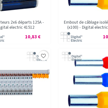
teurs 2x6 départs 125A -
Embout de câblage isol
igital electric 41512
(x100) - Digital electri
Prix
Pri
10,83 €
10
favorite_border