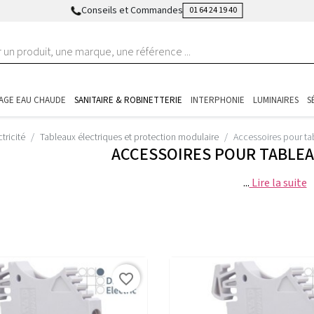
Conseils et Commandes
01 64 24 19 40
AGE EAU CHAUDE
SANITAIRE & ROBINETTERIE
INTERPHONIE
LUMINAIRES
S
ctricité
Tableaux électriques et protection modulaire
Accessoires pour ta
ACCESSOIRES POUR TABLE
...
Lire la suite
favorite_border