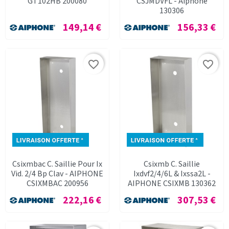
GT102HB 200080
CSJMDVFL - Aiphone
130306
Prix
Prix
149,14 €
156,33 €
favorite_border
favorite_border
Csixmbac C. Saillie Pour Ix
Csixmb C. Saillie
Vid. 2/4 Bp Clav - AIPHONE
Ixdvf2/4/6L & Ixssa2L -
CSIXMBAC 200956
AIPHONE CSIXMB 130362
Prix
Prix
222,16 €
307,53 €