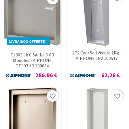
1P2 Cadr.Sail.Visiere 1Rg -
Gt303Hb C.Saillie 3 X 3
AIPHONE 1P2 100517
Modules - AIPHONE
GT303HB 200084
Prix
Prix
286,96 €
62,28 €
favorite_border
favorite_border