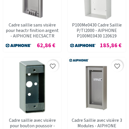
Cadre saillie sans visière
P100Me0430 Cadre Saillie
pour heactr finition argent
P/Tl2000 - AIPHONE
- AIPHONE HECSACTR
P100ME0430 120619
Prix
Prix
62,86 €
185,86 €
favorite_border
favorite_border
Cadre saillie avec visière
Cadre Saillie avec visière 3
pour bouton poussoir -
Modules - AIPHONE