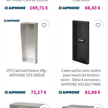
AIPHONE CSBP60 120190
CSBP60LA
Prix
Prix
169,71 €
66,43 €
favorite_border
favorite_border
1P3 Cadr.Sail.Visiere 1Rg -
Cadre saillie sans visière
AIPHONE 1P3 100518
pour heactrbk finition
noire - Délai 4 semaines -
AIPHONE HECSACTRBK
Prix
Prix
72,17 €
62,86 €