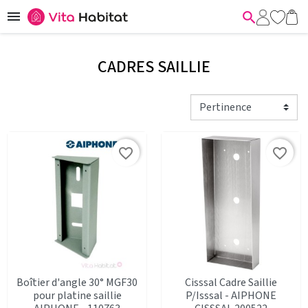


CADRES SAILLIE
favorite_border
favorite_border
Boîtier d'angle 30° MGF30
Cisssal Cadre Saillie
pour platine saillie
P/Isssal - AIPHONE