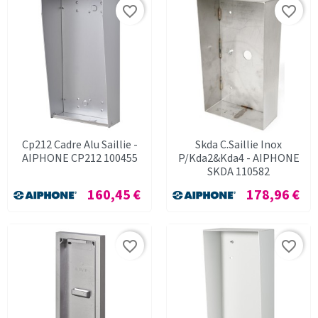
favorite_border
favorite_border
Cp212 Cadre Alu Saillie -
Skda C.Saillie Inox
AIPHONE CP212 100455
P/Kda2&Kda4 - AIPHONE
SKDA 110582
Prix
Prix
160,45 €
178,96 €
favorite_border
favorite_border