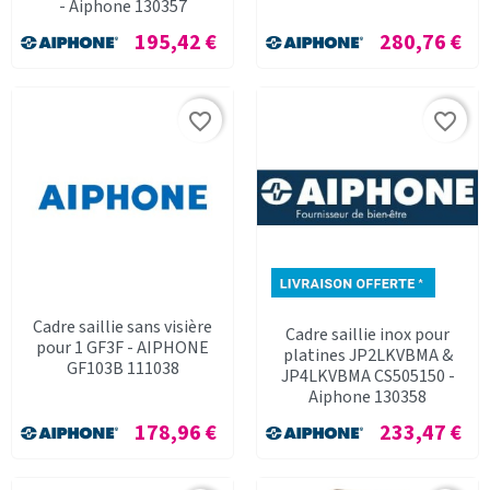
- Aiphone 130357
Prix
Prix
195,42 €
280,76 €
favorite_border
favorite_border
Cadre saillie sans visière
Cadre saillie inox pour
pour 1 GF3F - AIPHONE
platines JP2LKVBMA &
GF103B 111038
JP4LKVBMA CS505150 -
Aiphone 130358
Prix
Prix
178,96 €
233,47 €