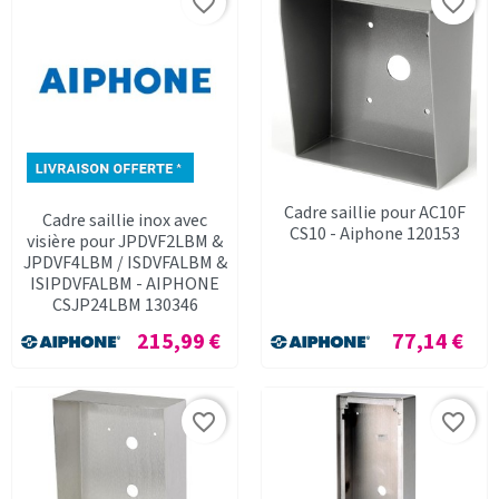
favorite_border
favorite_border
Cadre saillie pour AC10F
Cadre saillie inox avec
CS10 - Aiphone 120153
visière pour JPDVF2LBM &
JPDVF4LBM / ISDVFALBM &
ISIPDVFALBM - AIPHONE
CSJP24LBM 130346
Prix
Prix
215,99 €
77,14 €
favorite_border
favorite_border