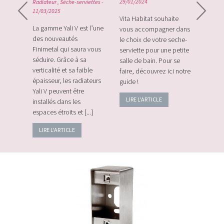
0
29/01/2024
Radiateur
,
Sèche-serviettes
-
Radiat
11/03/2025
rque
Vita Habitat souhaite
Le Zi
e sa
La gamme Yali V est l’une
vous accompagner dans
le tou
e avec
des nouveautés
le choix de votre seche-
sans f
plus
Finimetal qui saura vous
serviette pour une petite
de sur
e les
séduire. Grâce à sa
salle de bain. Pour se
momen
verticalité et sa faible
faire, découvrez ici notre
vos c
épaisseur, les radiateurs
guide !
énerg
Yali V peuvent être
LIRE L'ARTICLE
LIRE
installés dans les
espaces étroits et [...]
LIRE L'ARTICLE