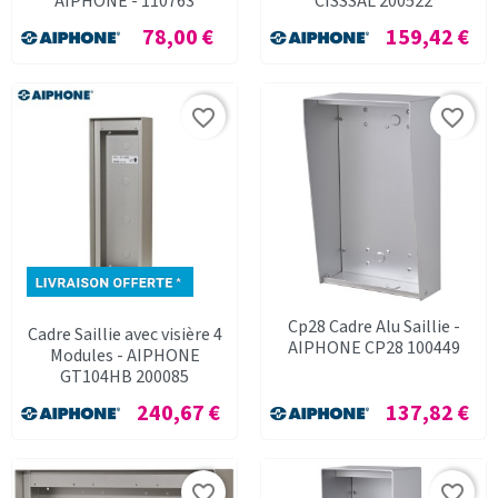
AIPHONE - 110763
CISSSAL 200522
Prix
Prix
78,00 €
159,42 €
favorite_border
favorite_border
Cp28 Cadre Alu Saillie -
Cadre Saillie avec visière 4
AIPHONE CP28 100449
Modules - AIPHONE
GT104HB 200085
Prix
Prix
240,67 €
137,82 €
favorite_border
favorite_border