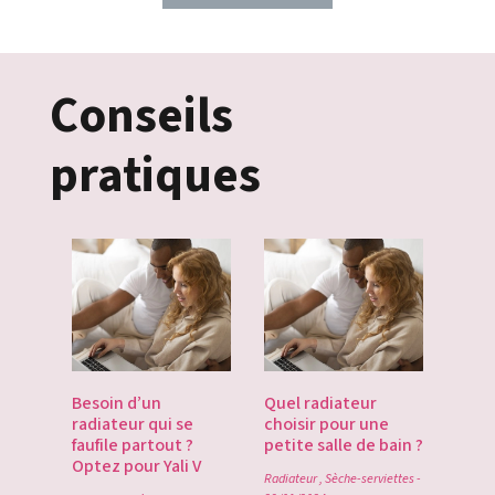
Conseils
pratiques
es
Besoin d’un
Quel radiateur
Déco
te du
radiateur qui se
choisir pour une
Gate
du
faufile partout ?
petite salle de bain ?
tech
Optez pour Yali V
point
Radiateur
,
Sèche-serviettes
-