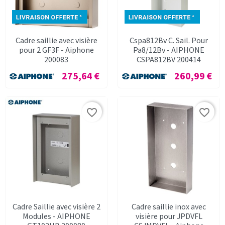
Cadre saillie avec visière
Cspa812Bv C. Sail. Pour
pour 2 GF3F - Aiphone
Pa8/12Bv - AIPHONE
200083
CSPA812BV 200414
Prix
Prix
275,64 €
260,99 €
favorite_border
favorite_border
Cadre Saillie avec visière 2
Cadre saillie inox avec
Modules - AIPHONE
visière pour JPDVFL