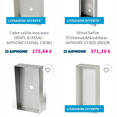
Cadre saillie inox pour
Gtbsd Saillie
IXDVFL & IXSSAL -
P/Gtdmvd/Af&Isdvfalac -
AIPHONE CSIXVAL 130361
AIPHONE GTBSD 200238
Prix
Prix
275,64 €
371,30 €
favorite_border
favorite_border