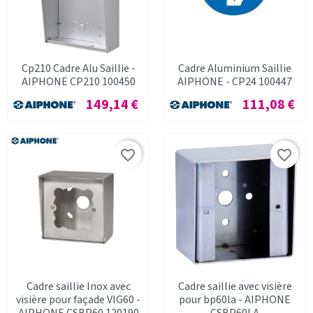
Cp210 Cadre Alu Saillie -
Cadre Aluminium Saillie
AIPHONE CP210 100450
AIPHONE - CP24 100447
Prix
Prix
149,14 €
111,08 €
favorite_border
favorite_border
Cadre saillie Inox avec
Cadre saillie avec visière
visière pour façade VIG60 -
pour bp60la - AIPHONE