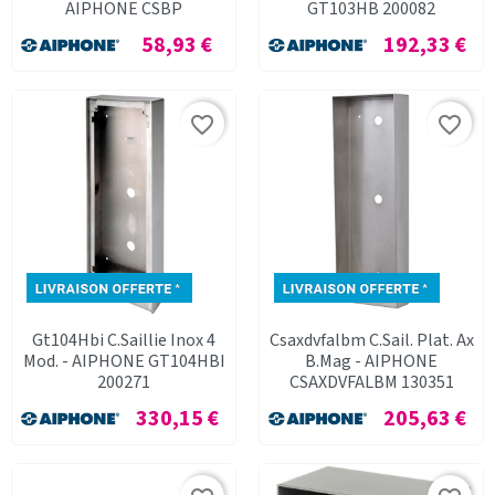
AIPHONE CSBP
GT103HB 200082
Prix
Prix
58,93 €
192,33 €
favorite_border
favorite_border
Gt104Hbi C.Saillie Inox 4
Csaxdvfalbm C.Sail. Plat. Ax
Mod. - AIPHONE GT104HBI
B.Mag - AIPHONE
200271
CSAXDVFALBM 130351
Prix
Prix
330,15 €
205,63 €