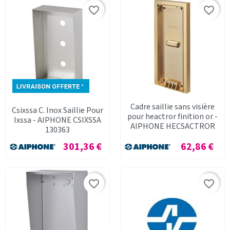
favorite_border
favorite_border
Cadre saillie sans visière
Csixssa C. Inox Saillie Pour
pour heactror finition or -
Ixssa - AIPHONE CSIXSSA
AIPHONE HECSACTROR
130363
Prix
Prix
301,36 €
62,86 €
favorite_border
favorite_border