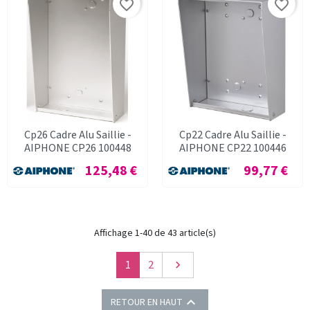
favorite_border
favorite_border
Cp26 Cadre Alu Saillie -
Cp22 Cadre Alu Saillie -
AIPHONE CP26 100448
AIPHONE CP22 100446
Prix
Prix
125,48 €
99,77 €
Affichage 1-40 de 43 article(s)
Suivant
1
2


RETOUR EN HAUT