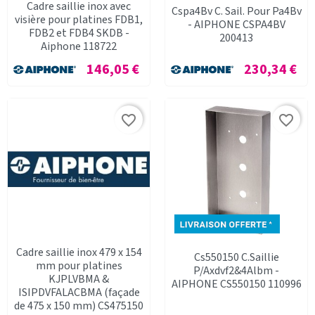
Cadre saillie inox avec
Cspa4Bv C. Sail. Pour Pa4Bv
visière pour platines FDB1,
- AIPHONE CSPA4BV
FDB2 et FDB4 SKDB -
200413
Aiphone 118722
Prix
Prix
146,05 €
230,34 €
favorite_border
favorite_border
Cadre saillie inox 479 x 154
Cs550150 C.Saillie
mm pour platines
P/Axdvf2&4Albm -
KJPLVBMA &
AIPHONE CS550150 110996
ISIPDVFALACBMA (façade
de 475 x 150 mm) CS475150