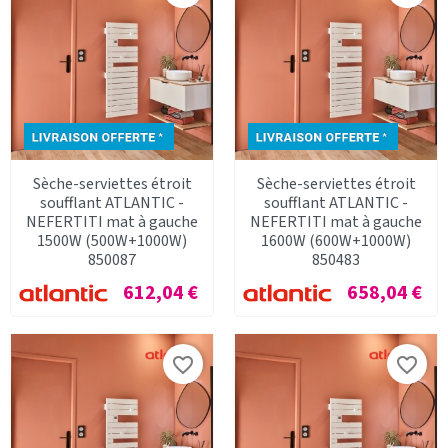
Sèche-serviettes étroit
Sèche-serviettes étroit
soufflant ATLANTIC -
soufflant ATLANTIC -
NEFERTITI mat à gauche
NEFERTITI mat à gauche
1500W (500W+1000W)
1600W (600W+1000W)
850087
850483
Prix
Prix
612,04 €
658,04 €
favorite_border
favorite_border