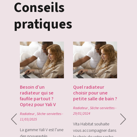
Conseils
pratiques
es
Besoin d’un
Quel radiateur
Déco
te du
radiateur qui se
choisir pour une
Gate
du
faufile partout ?
petite salle de bain ?
tech
Optez pour Yali V
point
Radiateur
,
Sèche-serviettes
-
0
29/01/2024
Radiateur
,
Sèche-serviettes
-
Radiat
11/03/2025
rque
Vita Habitat souhaite
Le Zi
e sa
La gamme Yali V est l’une
vous accompagner dans
le tou
e avec
des nouveautés