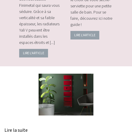
le choix de votre seche-
sans f
plus
Finimetal qui saura vous
serviette pour une petite
de sur
e les
séduire. Grâce à sa
salle de bain. Pour se
momen
verticalité et sa faible
faire, découvrez ici notre
vos c
épaisseur, les radiateurs
guide !
énerg
Yali V peuvent être
LIRE L'ARTICLE
LIRE
installés dans les
espaces étroits et [...]
LIRE L'ARTICLE
Lire la suite