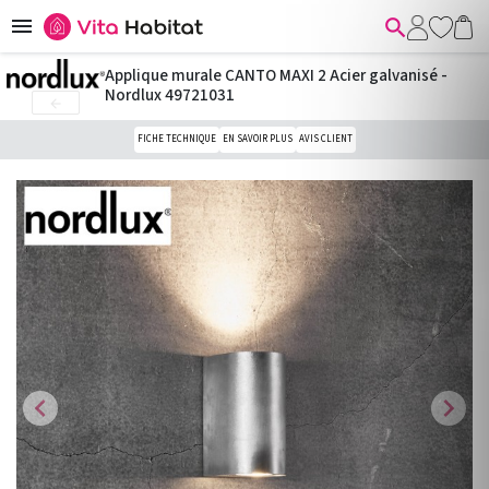


Applique murale CANTO MAXI 2 Acier galvanisé -
Nordlux 49721031

FICHE TECHNIQUE
EN SAVOIR PLUS
AVIS CLIENT
chevron_left
chevron_right