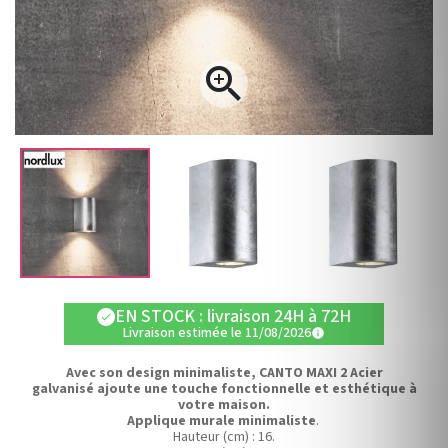

EN STOCK : livraison 24H à 72H
check
Livraison estimée le 11/08/2026
info
Avec son design minimaliste, CANTO MAXI 2
Acier
galvanisé
ajoute une touche fonctionnelle et esthétique à
votre maison.
Applique murale minimaliste
.
Hauteur (cm) : 16.