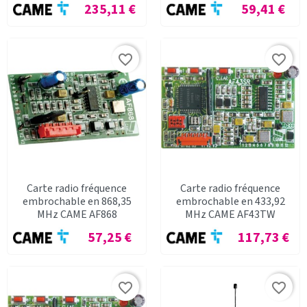
Prix
Prix
235,11 €
59,41 €
favorite_border
favorite_border
Carte radio fréquence
Carte radio fréquence
embrochable en 868,35
embrochable en 433,92
MHz CAME AF868
MHz CAME AF43TW
Prix
Prix
57,25 €
117,73 €
favorite_border
favorite_border