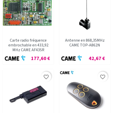
Carte radio fréquence
Antenne en 868,35MHz
embrochable en 433,92
CAME TOP-A862N
MHz CAME AF43SR
Prix
Prix
177,60 €
42,67 €
favorite_border
favorite_border