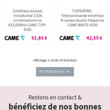
Emetteur bicanal
TOPD4FRN -
miniaturisé 1 024
Télécommande émetteur
combinaisons en
4 canaux double fréquence
433,92MHz CAME TOP-
CAME 806TS-0330
432S
Prix
Prix
51,85 €
42,55 €
Affichage 1-10 de 10 article(s)

RETOUR EN HAUT
Restons en contact &
bénéficiez de nos bonnes