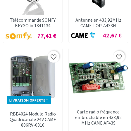
Télécommande SOMFY
Antenne en 433,92MHz
KEYGO io 1841134
CAME TOP-A433N
Prix
42,67 €
Prix
77,41 €
favorite_border
favorite_border
Carte radio fréquence
RBE4024 Modulo Radio
embrochable en 433,92
Quadricanale 24V CAME
MHz CAME AF43S
806RV-0010