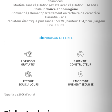
chambres..
Modèle sans régulation (existe avec régulation: TMH-GF).
Chaleur
douce
et
homogène
.
Convient également parfaitement en tertiaire de caractère.
Garantie 5 ans.
Radiateur éléctrique puissance 1500W , hauteur 194,2 cm , largeur
Lire la suite
61,3 cm.
LIVRAISON OFFERTE

LIVRAISON
GARANTIE
GRATUITE*
CONSTRUCTEUR
RETOUR
7 MODES DE
SOUS 14 JOURS
PAIEMENT SÉCURISÉ
*à partir de 200€ d’achat