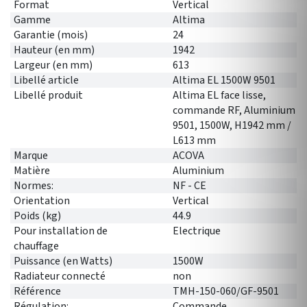
Format
Vertical
Gamme
Altima
Garantie (mois)
24
Hauteur (en mm)
1942
Largeur (en mm)
613
Libellé article
Altima EL 1500W 9501
Libellé produit
Altima EL face lisse,
commande RF, Aluminium
9501, 1500W, H1942 mm /
L613 mm
Marque
ACOVA
Matière
Aluminium
Normes:
NF - CE
Orientation
Vertical
Poids (kg)
44.9
Pour installation de
Electrique
chauffage
Puissance (en Watts)
1500W
Radiateur connecté
non
Référence
TMH-150-060/GF-9501
Régulation:
Commande