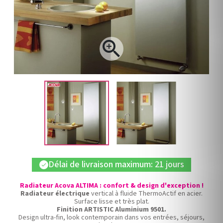

Délai de livraison maximum: 21 jours
check
Radiateur Acova ALTIMA : confort & design d'exception !
Radiateur électrique
vertical à fluide ThermoActif en acier.
Surface lisse et très plat.
Finition ARTISTIC Aluminium 9501.
Design ultra-fin, look contemporain dans vos entrées, séjours,