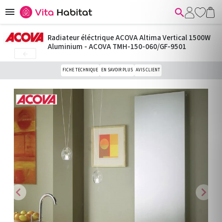


Radiateur éléctrique ACOVA Altima Vertical 1500W
Aluminium - ACOVA TMH-150-060/GF-9501

FICHE TECHNIQUE
EN SAVOIR PLUS
AVIS CLIENT
chevron_left
chevron_right