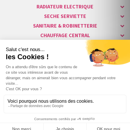
RADIATEUR ELECTRIQUE
SECHE SERVIETTE
SANITAIRE & ROBINETTERIE
CHAUFFAGE CENTRAL
ALARME & SÉCURITÉ
MAISON CONNECTÉE
VISIOPHONE & INTERPHONE
LUMINAIRES & ECLAIRAGE
NOS GAMMES STARS
+
3 427
,38 €
TTC
Copyright © 2007-2026 Vita habitat - Tous droits réservés.

1500W
au lieu de
4 032,22 €
TTC
−
Webdesign : Netenvie Agence Prestashop