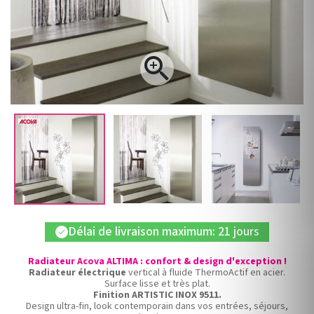

Délai de livraison maximum: 21 jours
check
Radiateur Acova ALTIMA : confort & design d'exception !
Radiateur électrique
vertical à fluide ThermoActif en acier.
Surface lisse et très plat.
Finition ARTISTIC INOX 9511.
Design ultra-fin, look contemporain dans vos entrées, séjours,