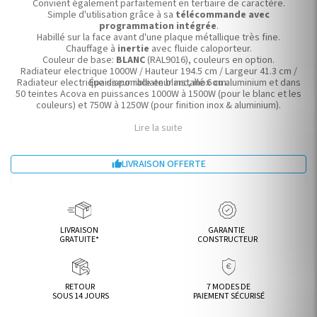
Convient également parfaitement en tertiaire de caractère.
Simple d'utilisation grâce à sa
télécommande avec
programmation intégrée
.
Habillé sur la face avant d'une plaque métallique très fine.
Chauffage à
inertie
avec fluide caloporteur.
Couleur de base:
BLANC
(RAL9016), couleurs en option.
Radiateur electrique 1000W / Hauteur 194.5 cm / Largeur 41.3 cm /
Radiateur electrique disponible en blanc, inox ou aluminium et dans
Épaisseur radiateur installé 6 cm.
50 teintes Acova en puissances 1000W à 1500W (pour le blanc et les
couleurs) et 750W à 1250W (pour finition inox & aluminium).
Lire la suite
LIVRAISON OFFERTE

LIVRAISON
GARANTIE
GRATUITE*
CONSTRUCTEUR
RETOUR
7 MODES DE
SOUS 14 JOURS
PAIEMENT SÉCURISÉ