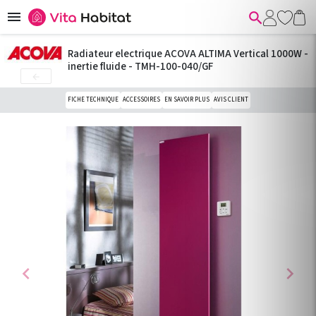


Radiateur electrique ACOVA ALTIMA Vertical 1000W -
inertie fluide - TMH-100-040/GF

FICHE TECHNIQUE
ACCESSOIRES
EN SAVOIR PLUS
AVIS CLIENT
chevron_left
chevron_right