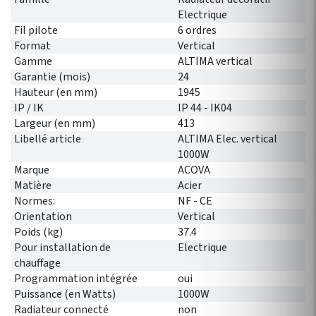
Electrique
Fil pilote
6 ordres
Format
Vertical
Gamme
ALTIMA vertical
Garantie (mois)
24
Hauteur (en mm)
1945
IP / IK
IP 44 - IK04
Largeur (en mm)
413
Libellé article
ALTIMA Elec. vertical
1000W
Marque
ACOVA
Matière
Acier
Normes:
NF - CE
Orientation
Vertical
Poids (kg)
37.4
Pour installation de
Electrique
chauffage
Programmation intégrée
oui
Puissance (en Watts)
1000W
Radiateur connecté
non