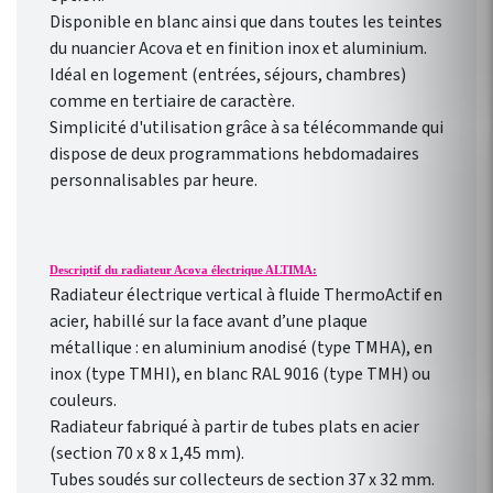
Heatzy : réaliser de vraie
Disponible en blanc ainsi que dans toutes les teintes
économie d’énergie !
du nuancier Acova et en finition inox et aluminium.
Programmation
Idéal en logement (entrées, séjours, chambres)
hebdomadaire
comme en tertiaire de caractère.
personnalisable selon votre
Simplicité d'utilisation grâce à sa télécommande qui
rythme de vie !
dispose de deux programmations hebdomadaires
personnalisables par heure.
Descriptif du radiateur Acova électrique ALTIMA:
Radiateur électrique vertical à fluide ThermoActif en
acier, habillé sur la face avant d’une plaque
métallique : en aluminium anodisé (type TMHA), en
inox (type TMHI), en blanc RAL 9016 (type TMH) ou
couleurs.
Radiateur fabriqué à partir de tubes plats en acier
(section 70 x 8 x 1,45 mm).
Tubes soudés sur collecteurs de section 37 x 32 mm.