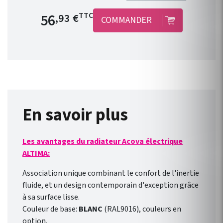
radiateurs électriques équipés
Prix de base
56
TTC
,93 €
COMMANDER
d’un fil pilote en produits
connectés : jusqu’à 3
radiateurs pour un seul
module ! Le concept est
simple, peu onéreux et
convient à toutes les gammes
de radiateur électrique ACOVA
équipé d’un fil pilote. Il est
En savoir plus
compatible avec une nouvelle
installation ou des appareils
Les avantages du radiateur Acova électrique
déjà installés ! Connexion
ALTIMA:
direct en WIFI à la box
internet de votre domicile.
Association unique combinant le confort de l'inertie
Pilotage des radiateurs de
fluide, et un design contemporain d'exception grâce
l’extérieur comme de
à sa surface lisse.
l’intérieur avec l’ application
Couleur de base:
BLANC
(RAL9016), couleurs en
gratuite pour smartphone
option.