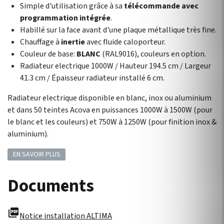
Simple d'utilisation grâce à sa
télécommande avec
programmation intégrée
.
Habillé sur la face avant d'une plaque métallique très fine.
Chauffage à
inertie
avec fluide caloporteur.
Couleur de base:
BLANC
(RAL9016), couleurs en option.
Radiateur electrique 1000W / Hauteur 194.5 cm / Largeur
41.3 cm / Épaisseur radiateur installé 6 cm.
Radiateur electrique disponible en blanc, inox ou aluminium
et dans 50 teintes Acova en puissances 1000W à 1500W (pour
le blanc et les couleurs) et 750W à 1250W (pour finition inox &
aluminium).
EN SAVOIR PLUS
Documents
picture_as_pdf
Notice installation ALTIMA