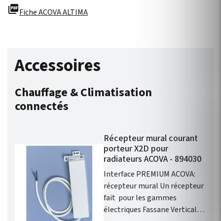
picture_as_pdf
Fiche ACOVA ALTIMA
Accessoires
Chauffage & Climatisation
connectés
Récepteur mural courant
porteur X2D pour
radiateurs ACOVA - 894030
Interface PREMIUM ACOVA:
récepteur mural Un récepteur
fait pour les gammes
électriques Fassane Vertical,