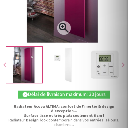

chevron_left
chevron_right
Délai de livraison maximum: 30 jours
check
Radiateur Acova ALTIMA: confort de l'inertie & design
d'exception...
Surface lisse et très plat: seulement 6 cm !
Radiateur
Design
: look contemporain dans vos entrées, séjours,
chambres...