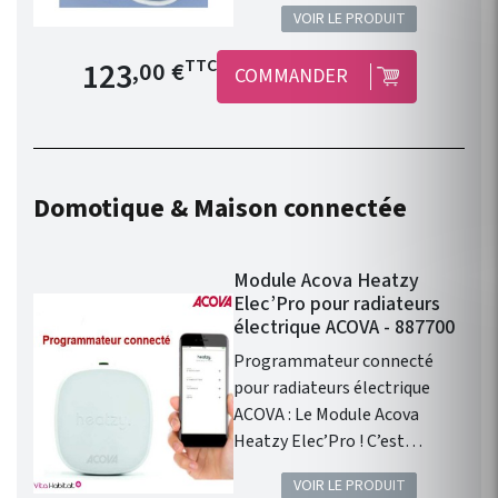
Vuelta, Regate, Regate
VOIR LE PRODUIT
status, Cala et Atoll de chez
ACOVA. Permet à votre
Prix de base
123
TTC
,00 €
COMMANDER
radiateur de communiquer
avec la centrale de
programmation CPL . Votre
radiateur sera donc relié à une
zone de programmation . Un
Domotique & Maison connectée
récepteur par radiateur.
Module Acova Heatzy
Elec’Pro pour radiateurs
électrique ACOVA - 887700
Programmateur connecté
pour radiateurs électrique
ACOVA : Le Module Acova
Heatzy Elec’Pro ! C’est
l’accessoire qui vous
VOIR LE PRODUIT
permettra de transformer les