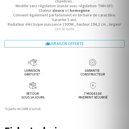
chambres..
Modèle sans régulation (existe avec régulation: TMH-GF).
Chaleur
douce
et
homogène
.
Convient également parfaitement en tertiaire de caractère.
Garantie 5 ans.
Radiateur éléctrique puissance 1500W , hauteur 194,2 cm , largeur
Lire la suite
61,3 cm.
LIVRAISON OFFERTE

LIVRAISON
GARANTIE
GRATUITE*
CONSTRUCTEUR
RETOUR
7 MODES DE
SOUS 14 JOURS
PAIEMENT SÉCURISÉ
*à partir de 200€ d’achat