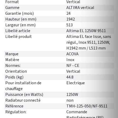
Format
Vertical
Gamme
ALTIMA vertical
Garantie (mois)
24
Hauteur (en mm)
1942
Largeur (en mm)
513
Libellé article
Altima EL 1250W 9511
Libellé produit
Altima EL face lisse, sans
régul., Inox 9511, 1250W,
H1942 mm / L513 mm
Marque
ACOVA
Matière
Inox
Normes:
NF - CE
Orientation
Vertical
Poids (kg)
44.8
Pour installation de
Electrique
chauffage
Puissance (en Watts)
1250W
Radiateur connecté
non
Référence
TMH-125-050/NF-9511
Régulation:
Commande
RadioFréquence (RF)