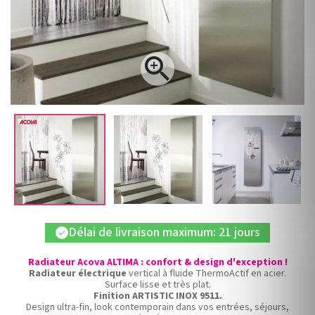

Délai de livraison maximum: 21 jours
check
Radiateur Acova ALTIMA : confort & design d'exception !
Radiateur électrique
vertical à fluide ThermoActif en acier.
Surface lisse et très plat.
Finition ARTISTIC INOX 9511.
Design ultra-fin, look contemporain dans vos entrées, séjours,