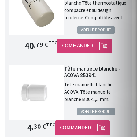
blanche Tête thermostatique
compacte et au design
moderne. Compatible avec les
radiateurs eau chaude ACOVA.
VOIR LE PRODUIT
Type de raccord : M30 x1,5.
Finition : Blanc. 46 Couleurs en
Prix de base
40
TTC
,79 €
COMMANDER
option. Cette tête
thermostatique design
blanche permet le contrôle
Tête manuelle blanche -
avec précision de la
ACOVA 853941
température d'un radiateur ou
d'un sèche serviette à eau
Tête manuelle blanche
chaude.
ACOVA. Tête manuelle
blanche M30x1,5 mm.
VOIR LE PRODUIT
Prix de base
4
TTC
,30 €
COMMANDER