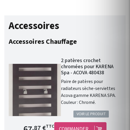
Accessoires
Accessoires Chauffage
2 patères crochet
chromées pour KARENA
Spa - ACOVA 480438
Paire de patères pour
radiateurs sèche-serviettes
Acova gamme KARENA SPA.
Couleur : Chromé.
VOIR LE PRODUIT
Prix de base
67
TTC
,87 €
COMMANDER