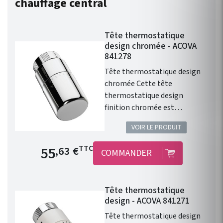
chauffage central
Tête thermostatique
design chromée - ACOVA
841278
Tête thermostatique design
chromée Cette tête
thermostatique design
finition chromée est
compatible avec l'ensemble
VOIR LE PRODUIT
de la gamme de chauffage
central Fassane Prem's de
Prix de base
55
TTC
,63 €
COMMANDER
chez ACOVA .
Tête thermostatique
design - ACOVA 841271
Tête thermostatique design