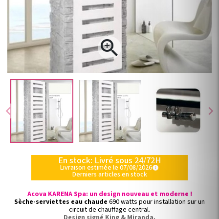

chevron_left
chevron_right
En stock: Livré sous 24/72H
Livraison estimée le 07/08/2026
info
Derniers articles en stock
Acova KARENA Spa: un design nouveau et moderne !
Sèche-serviettes eau chaude
690 watts pour installation sur un
circuit de chauffage central.
Design signé King & Miranda.