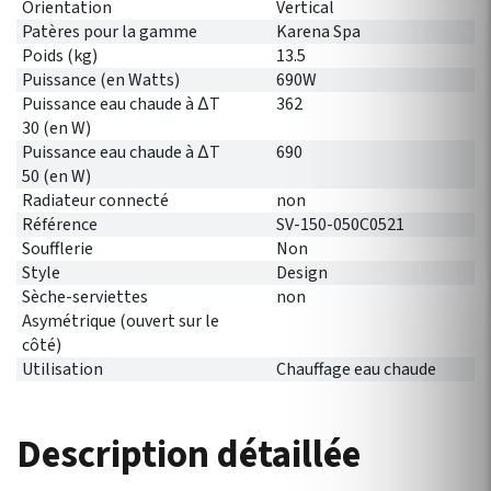
Orientation
Vertical
Patères pour la gamme
Karena Spa
Poids (kg)
13.5
Puissance (en Watts)
690W
Puissance eau chaude à ∆T
362
30 (en W)
Puissance eau chaude à ∆T
690
50 (en W)
Radiateur connecté
non
Référence
SV-150-050C0521
Soufflerie
Non
Style
Design
Sèche-serviettes
non
Asymétrique (ouvert sur le
côté)
Utilisation
Chauffage eau chaude
Description détaillée