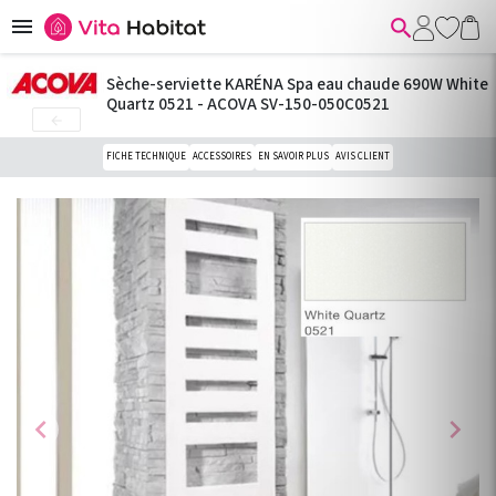


Sèche-serviette KARÉNA Spa eau chaude 690W White
Quartz 0521 - ACOVA SV-150-050C0521

FICHE TECHNIQUE
ACCESSOIRES
EN SAVOIR PLUS
AVIS CLIENT
chevron_left
chevron_right