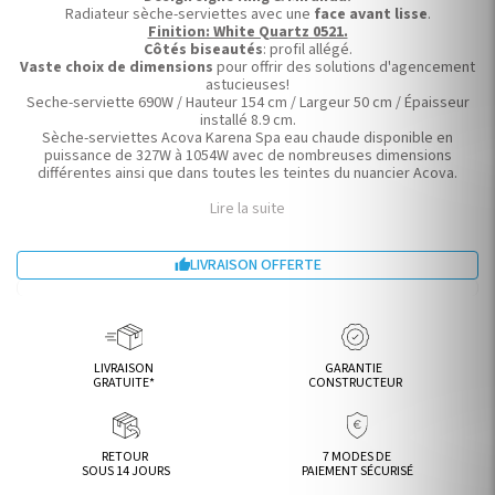
Radiateur sèche-serviettes avec une
face avant lisse
.
Finition: White Quartz 0521.
Côtés biseautés
: profil allégé.
Vaste choix de dimensions
pour offrir des solutions d'agencement
astucieuses!
Seche-serviette 690W / Hauteur 154 cm / Largeur 50 cm / Épaisseur
installé 8.9 cm.
Sèche-serviettes Acova Karena Spa eau chaude disponible en
puissance de 327W à 1054W avec de nombreuses dimensions
différentes ainsi que dans toutes les teintes du nuancier Acova.
Lire la suite
LIVRAISON OFFERTE

LIVRAISON
GARANTIE
GRATUITE*
CONSTRUCTEUR
RETOUR
7 MODES DE
SOUS 14 JOURS
PAIEMENT SÉCURISÉ