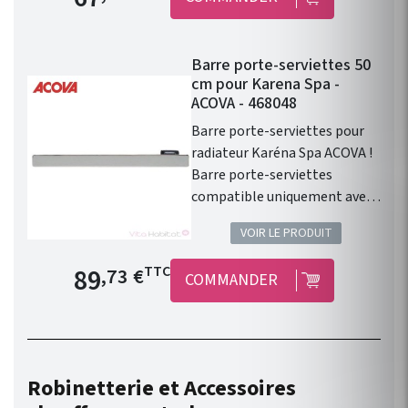
Barre porte-serviettes 50
cm pour Karena Spa -
ACOVA - 468048
Barre porte-serviettes pour
radiateur Karéna Spa ACOVA !
Barre porte-serviettes
compatible uniquement avec
les produits de la gamme
VOIR LE PRODUIT
Karéna Spa de ACOVA. Barre
chromée. Largeur : 50 cm
Prix de base
89
TTC
,73 €
COMMANDER
Barre disponible en plusieurs
dimensions allant de 40 à 90
cm.
Robinetterie et Accessoires