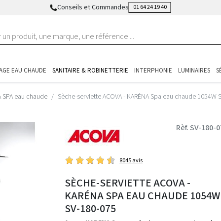
Conseils et Commandes
01 64 24 19 40
AGE EAU CHAUDE
SANITAIRE & ROBINETTERIE
INTERPHONIE
LUMINAIRES
S
 SPA eau chaude
Sèche-serviette ACOVA - KARÉNA Spa eau chaude 1054W 
Rèf. SV-180-0
8045 avis
SÈCHE-SERVIETTE ACOVA -
KARÉNA SPA EAU CHAUDE 1054W
SV-180-075