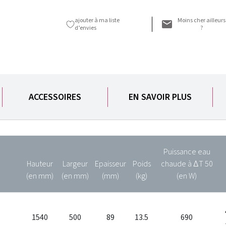
ajouter à ma liste
Moins cher ailleurs
d’envies
?
ACCESSOIRES
EN SAVOIR PLUS
Puissance eau
Hauteur
Largeur
Epaisseur
Poids
chaude à ∆T 50
(en mm)
(en mm)
(mm)
(kg)
(en W)
1540
500
89
13.5
690