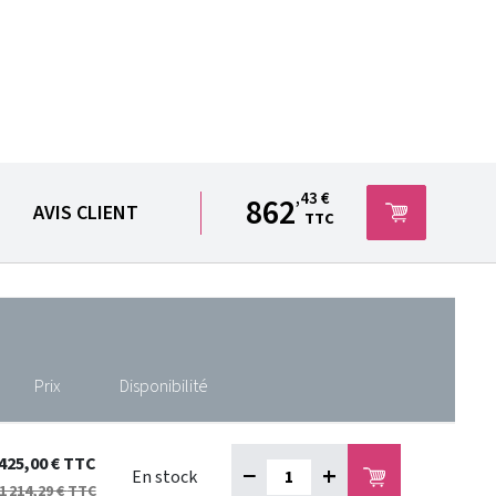
,43 €
862
AVIS CLIENT
TTC
Prix
Disponibilité
425,00 €
TTC
−
+
En stock
1 214,29 €
TTC