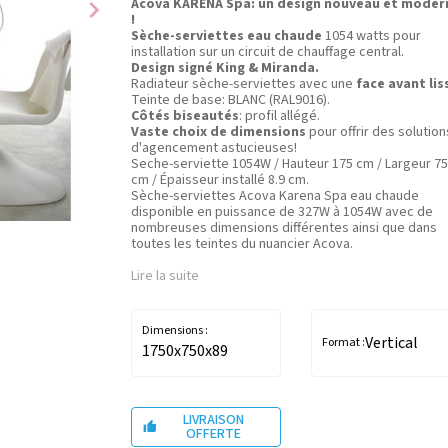
chevron_right
Acova KARENA Spa: un design nouveau et moder
!
Sèche-serviettes eau chaude
1054 watts pour
installation sur un circuit de chauffage central.
Design signé King & Miranda.
Radiateur sèche-serviettes avec une
face avant lis
Teinte de base: BLANC (RAL9016).
Côtés biseautés
: profil allégé.
Vaste choix de dimensions
pour offrir des solution
d'agencement astucieuses!
Seche-serviette 1054W / Hauteur 175 cm / Largeur 75
cm / Épaisseur installé 8.9 cm.
Sèche-serviettes Acova Karena Spa eau chaude
disponible en puissance de 327W à 1054W avec de
nombreuses dimensions différentes ainsi que dans
toutes les teintes du nuancier Acova.
Lire la suite
Dimensions :
Vertical
Format :
1750x750x89
LIVRAISON

OFFERTE