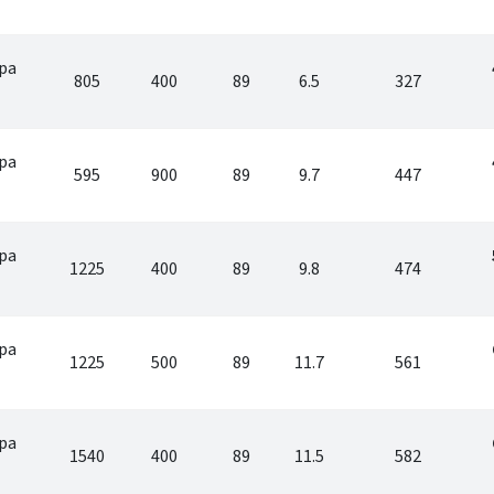
pa
805
400
89
6.5
327
pa
595
900
89
9.7
447
pa
1225
400
89
9.8
474
pa
1225
500
89
11.7
561
pa
1540
400
89
11.5
582