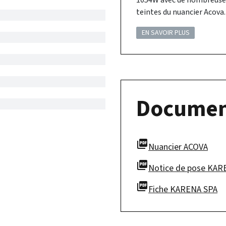
1054W avec de nombreuses 
teintes du nuancier Acova.
EN SAVOIR PLUS
Documen
picture_as_pdf
Nuancier ACOVA
picture_as_pdf
Notice de pose KAR
picture_as_pdf
Fiche KARENA SPA