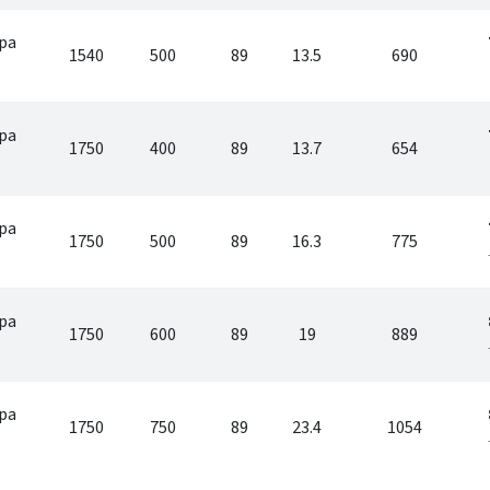
pa
1540
500
89
13.5
690
pa
1750
400
89
13.7
654
pa
1750
500
89
16.3
775
pa
1750
600
89
19
889
pa
1750
750
89
23.4
1054