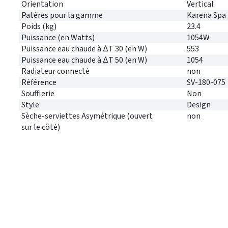
Orientation
Vertical
Patères pour la gamme
Karena Spa
Poids (kg)
23.4
Puissance (en Watts)
1054W
Puissance eau chaude à ∆T 30 (en W)
553
Puissance eau chaude à ∆T 50 (en W)
1054
Radiateur connecté
non
Référence
SV-180-075
Soufflerie
Non
Style
Design
Sèche-serviettes Asymétrique (ouvert
non
sur le côté)