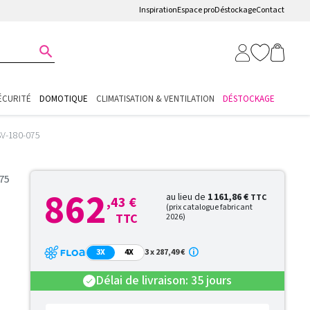
Inspiration
Espace pro
Déstockage
Contact

ÉCURITÉ
DOMOTIQUE
CLIMATISATION & VENTILATION
DÉSTOCKAGE
SV-180-075
75
862
au lieu de
1 161,86 €
TTC
,43 €
(prix catalogue fabricant
TTC
2026)
3X
4X
3 x 287,49 €
Délai de livraison: 35 jours
check