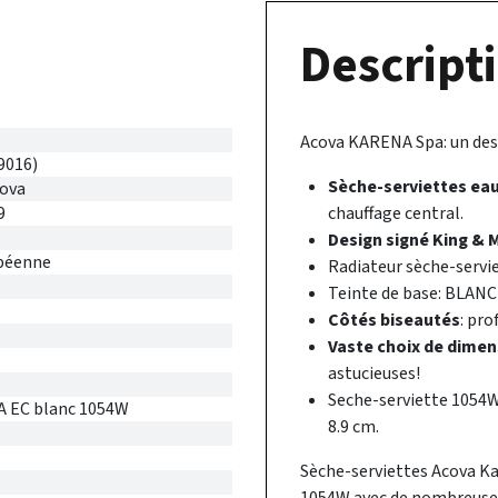
Descripti
Acova KARENA Spa: un des
9016)
Sèche-serviettes ea
cova
9
chauffage central.
Design signé King & 
péenne
Radiateur sèche-servi
Teinte de base: BLANC
Côtés biseautés
: pro
Vaste choix de dime
astucieuses!
Seche-serviette 1054W 
 EC blanc 1054W
8.9 cm.
Sèche-serviettes Acova Ka