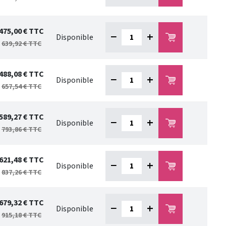
475,00 €
TTC
−
+
Disponible
639,92 €
TTC
488,08 €
TTC
−
+
Disponible
657,54 €
TTC
589,27 €
TTC
−
+
Disponible
793,86 €
TTC
621,48 €
TTC
−
+
Disponible
837,26 €
TTC
679,32 €
TTC
−
+
Disponible
915,18 €
TTC