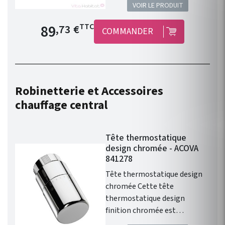
VOIR LE PRODUIT
Karéna Spa de ACOVA. Barre
chromée. Largeur : 50 cm
Prix de base
89
TTC
,73 €
COMMANDER
Barre disponible en plusieurs
dimensions allant de 40 à 90
cm.
Robinetterie et Accessoires
chauffage central
Tête thermostatique
design chromée - ACOVA
841278
Tête thermostatique design
chromée Cette tête
thermostatique design
finition chromée est
compatible avec l'ensemble