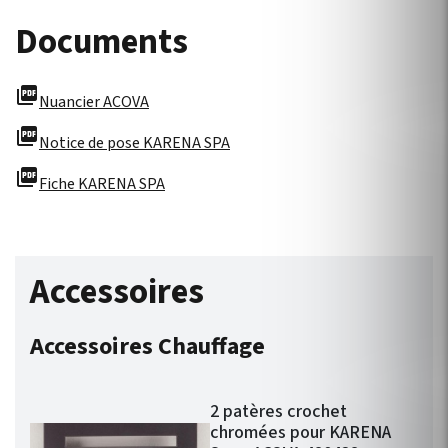
Documents
picture_as_pdf
Nuancier ACOVA
picture_as_pdf
Notice de pose KARENA SPA
picture_as_pdf
Fiche KARENA SPA
Accessoires
Accessoires Chauffage
2 patères crochet
chromées pour KARENA