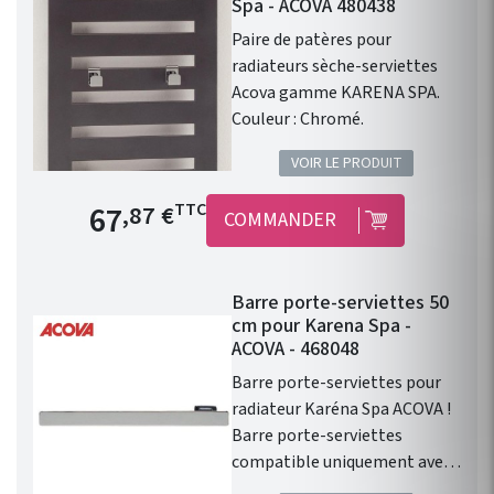
Spa - ACOVA 480438
Paire de patères pour
radiateurs sèche-serviettes
Acova gamme KARENA SPA.
Couleur : Chromé.
VOIR LE PRODUIT
Prix de base
67
TTC
,87 €
COMMANDER
Barre porte-serviettes 50
cm pour Karena Spa -
ACOVA - 468048
Barre porte-serviettes pour
radiateur Karéna Spa ACOVA !
Barre porte-serviettes
compatible uniquement avec
les produits de la gamme