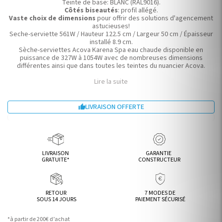
Teinte de base: BLANC (RAL9016).
Côtés biseautés
: profil allégé.
Vaste choix de dimensions
pour offrir des solutions d'agencement
astucieuses!
Seche-serviette 561W / Hauteur 122.5 cm / Largeur 50 cm / Épaisseur
installé 8.9 cm.
Sèche-serviettes Acova Karena Spa eau chaude disponible en
puissance de 327W à 1054W avec de nombreuses dimensions
différentes ainsi que dans toutes les teintes du nuancier Acova.
Lire la suite
LIVRAISON OFFERTE

LIVRAISON
GARANTIE
GRATUITE*
CONSTRUCTEUR
RETOUR
7 MODES DE
SOUS 14 JOURS
PAIEMENT SÉCURISÉ
*à partir de 200€ d’achat