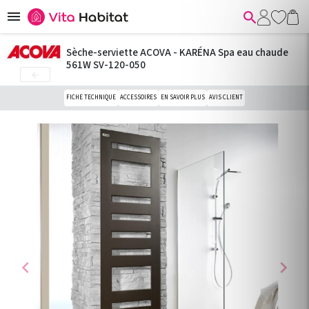


Sèche-serviette ACOVA - KARÉNA Spa eau chaude
561W SV-120-050

FICHE TECHNIQUE
ACCESSOIRES
EN SAVOIR PLUS
AVIS CLIENT
chevron_left
chevron_right