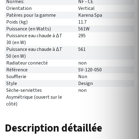
Normes:
NF - CE
Orientation
Vertical
Patères pour la gamme
Karena Spa
Poids (kg)
11.7
Puissance (en Watts)
561W
Puissance eau chaude à ∆T
295
30 (en W)
Puissance eau chaude à ∆T
561
50 (en W)
Radiateur connecté
non
Référence
SV-120-050
Soufflerie
Non
Style
Design
Sèche-serviettes
non
Asymétrique (ouvert sur le
côté)
Description détaillée