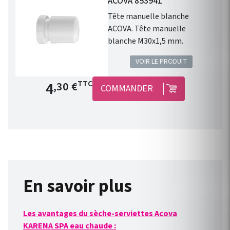
ACOVA 853941
température d'un radiateur ou
d'un sèche serviette à eau
Tête manuelle blanche
chaude.
ACOVA. Tête manuelle
blanche M30x1,5 mm.
VOIR LE PRODUIT
Prix de base
4
TTC
,30 €
COMMANDER
En savoir plus
Les avantages du sèche-serviettes Acova
KARENA SPA eau chaude :