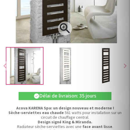

chevron_left
chevron_right
Délai de livraison: 35 jours
check
Acova KARENA Spa: un design nouveau et moderne !
Sèche-serviettes eau chaude
561 watts pour installation sur un
circuit de chauffage central.
Design signé King & Miranda.
Radiateur sèche-serviettes avec une
face avant lisse
.