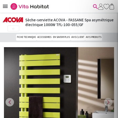


Sèche-serviette ACOVA - FASSANE Spa asymétrique
électrique 1000W TFL-100-055/GF

FICHE TECHNIQUE
ACCESSOIRES
EN SAVOIR PLUS
AVIS CLIENT
AVIS PRODUITS
chevron_left
chevron_right