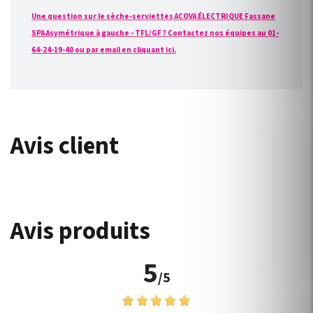
Une question sur le sèche-serviettes ACOVA ÉLECTRIQUE Fassane
SPA Asymétrique à gauche - TFL/GF ? Contactez nos équipes au 01-
64-24-19-40 ou par email en cliquant ici.
Avis client
Avis produits
5
/5