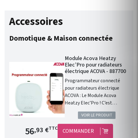
Accessoires
Domotique & Maison connectée
Module Acova Heatzy
Elec’Pro pour radiateurs
électrique ACOVA - 887700
Programmateur connecté
pour radiateurs électrique
ACOVA : Le Module Acova
Heatzy Elec’Pro ! C’est
l’accessoire qui vous
VOIR LE PRODUIT
permettra de transformer les
radiateurs électriques équipés
Prix de base
56
TTC
,93 €
COMMANDER
d’un fil pilote en produits