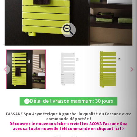

chevron_left
chevron_right
Délai de livraison maximum: 30 jours
check
FASSANE Spa Asymétrique à gauche: la qualité du Fassane avec
commande déportée !
Découvrez le nouveau sèche-serviettes ACOVA Fassane Spa
avec sa toute nouvelle télécommande en cliquant ici ! >