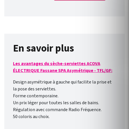
connectés : jusqu’à 3
radiateurs pour un seul
module ! Le concept est
simple, peu onéreux et
convient à toutes les gammes
de radiateur électrique ACOVA
équipé d’un fil pilote. Il est
En savoir plus
compatible avec une nouvelle
installation ou des appareils
Les avantages du sèche-serviettes ACOVA
déjà installés ! Connexion
ÉLECTRIQUE Fassane SPA Asymétrique - TFL/GF:
direct en WIFI à la box
internet de votre domicile.
Design asymétrique à gauche qui facilite la prise et
Pilotage des radiateurs de
la pose des serviettes.
l’extérieur comme de
Forme contemporaine.
l’intérieur avec l’ application
Un prix léger pour toutes les salles de bains.
gratuite pour smartphone
Régulation avec commande Radio Fréquence.
Heatzy : réaliser de vraie
50 coloris au choix.
économie d’énergie !
Programmation