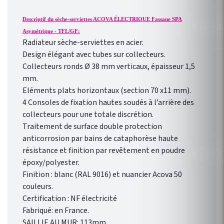
hebdomadaire
personnalisable selon votre
Descriptif du sèche-serviettes ACOVA ÉLECTRIQUE Fassane SPA
rythme de vie !
Asymétrique - TFL/GF:
Radiateur sèche-serviettes en acier.
Design élégant avec tubes sur collecteurs.
Collecteurs ronds Ø 38 mm verticaux, épaisseur 1,5
mm.
Eléments plats horizontaux (section 70 x11 mm).
4 Consoles de fixation hautes soudés à l’arrière des
collecteurs pour une totale discrétion.
Traitement de surface double protection
anticorrosion par bains de cataphorèse haute
résistance et finition par revêtement en poudre
époxy/polyester.
Finition : blanc (RAL 9016) et nuancier Acova 50
couleurs.
Certification : NF électricité
Fabriqué: en France.
SAILLIE AU MUR: 113mm.