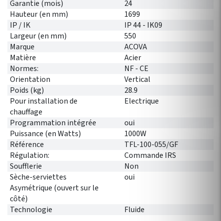
Garantie (mois)
24
Hauteur (en mm)
1699
IP / IK
IP 44 - IK09
Largeur (en mm)
550
Marque
ACOVA
Matière
Acier
Normes:
NF - CE
Orientation
Vertical
Poids (kg)
28.9
Pour installation de
Electrique
chauffage
Programmation intégrée
oui
Puissance (en Watts)
1000W
Référence
TFL-100-055/GF
Régulation:
Commande IRS
Soufflerie
Non
Sèche-serviettes
oui
Asymétrique (ouvert sur le
côté)
Technologie
Fluide