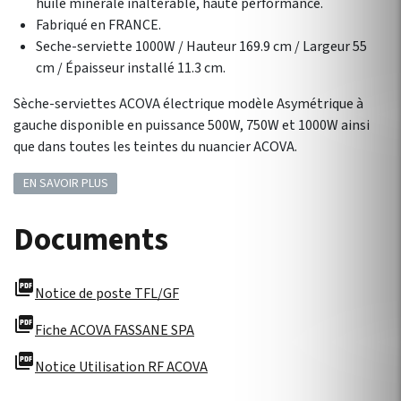
huile minérale inaltérable, haute performance.
Fabriqué en FRANCE.
Seche-serviette 1000W / Hauteur 169.9 cm / Largeur 55
cm / Épaisseur installé 11.3 cm.
Sèche-serviettes ACOVA électrique modèle Asymétrique à
gauche disponible en puissance 500W, 750W et 1000W ainsi
que dans toutes les teintes du nuancier ACOVA.
EN SAVOIR PLUS
Documents
picture_as_pdf
Notice de poste TFL/GF
picture_as_pdf
Fiche ACOVA FASSANE SPA
picture_as_pdf
Notice Utilisation RF ACOVA