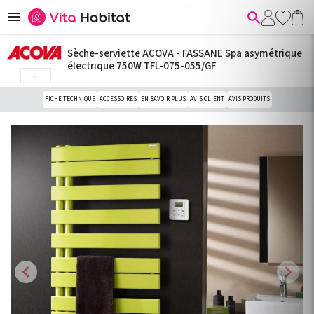


Sèche-serviette ACOVA - FASSANE Spa asymétrique
électrique 750W TFL-075-055/GF

FICHE TECHNIQUE
ACCESSOIRES
EN SAVOIR PLUS
AVIS CLIENT
AVIS PRODUITS
chevron_left
chevron_right