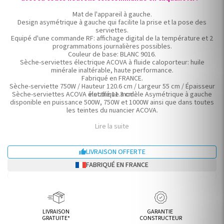
Mat de l'appareil à gauche.
Design asymétrique à gauche qui facilite la prise et la pose des
serviettes.
Equipé d'une commande RF: affichage digital de la température et 2
programmations journalières possibles.
Couleur de base: BLANC 9016.
Sèche-serviettes électrique ACOVA à fluide caloporteur: huile
minérale inaltérable, haute performance.
Fabriqué en FRANCE.
Sèche-serviette 750W / Hauteur 120.6 cm / Largeur 55 cm / Épaisseur
Sèche-serviettes ACOVA électrique modèle Asymétrique à gauche
installé 11.3 cm.
disponible en puissance 500W, 750W et 1000W ainsi que dans toutes
les teintes du nuancier ACOVA.
Lire la suite
LIVRAISON OFFERTE

FABRIQUÉ EN FRANCE
LIVRAISON
GARANTIE
GRATUITE*
CONSTRUCTEUR