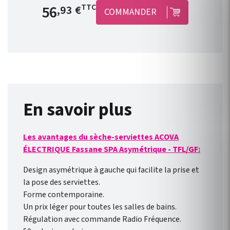
radiateurs électriques équipés
Prix de base
56
TTC
,93 €
COMMANDER
d’un fil pilote en produits
connectés : jusqu’à 3
radiateurs pour un seul
module ! Le concept est
simple, peu onéreux et
convient à toutes les gammes
de radiateur électrique ACOVA
équipé d’un fil pilote. Il est
En savoir plus
compatible avec une nouvelle
installation ou des appareils
Les avantages du sèche-serviettes ACOVA
déjà installés ! Connexion
ÉLECTRIQUE Fassane SPA Asymétrique - TFL/GF:
direct en WIFI à la box
internet de votre domicile.
Design asymétrique à gauche qui facilite la prise et
Pilotage des radiateurs de
la pose des serviettes.
l’extérieur comme de
Forme contemporaine.
l’intérieur avec l’ application
Un prix léger pour toutes les salles de bains.
gratuite pour smartphone
Régulation avec commande Radio Fréquence.
Heatzy : réaliser de vraie