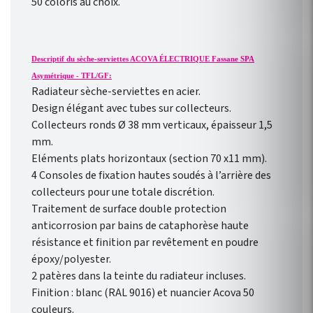
50 coloris au choix.
économie d’énergie !
Programmation
hebdomadaire
personnalisable selon votre
Descriptif du sèche-serviettes ACOVA ÉLECTRIQUE Fassane SPA
rythme de vie !
Asymétrique - TFL/GF:
Radiateur sèche-serviettes en acier.
Design élégant avec tubes sur collecteurs.
Collecteurs ronds Ø 38 mm verticaux, épaisseur 1,5
mm.
Eléments plats horizontaux (section 70 x11 mm).
4 Consoles de fixation hautes soudés à l’arrière des
collecteurs pour une totale discrétion.
Traitement de surface double protection
anticorrosion par bains de cataphorèse haute
résistance et finition par revêtement en poudre
époxy/polyester.
2 patères dans la teinte du radiateur incluses.
Finition : blanc (RAL 9016) et nuancier Acova 50
couleurs.