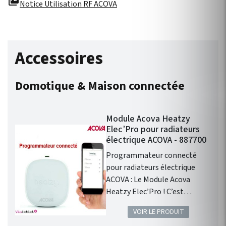
picture_as_pdf
Notice Utilisation RF ACOVA
Accessoires
Domotique & Maison connectée
Module Acova Heatzy
Elec’Pro pour radiateurs
électrique ACOVA - 887700
Programmateur connecté
pour radiateurs électrique
ACOVA : Le Module Acova
Heatzy Elec’Pro ! C’est
l’accessoire qui vous
VOIR LE PRODUIT
permettra de transformer les