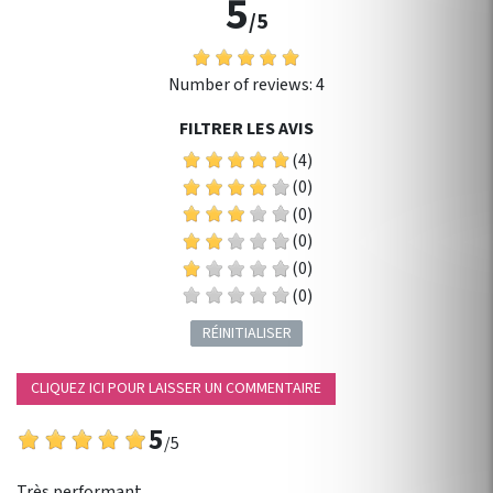
5
/5
Number of reviews:
4
FILTRER LES AVIS
(4)
(0)
(0)
(0)
(0)
(0)
RÉINITIALISER
CLIQUEZ ICI POUR LAISSER UN COMMENTAIRE
5
/5
Très performant