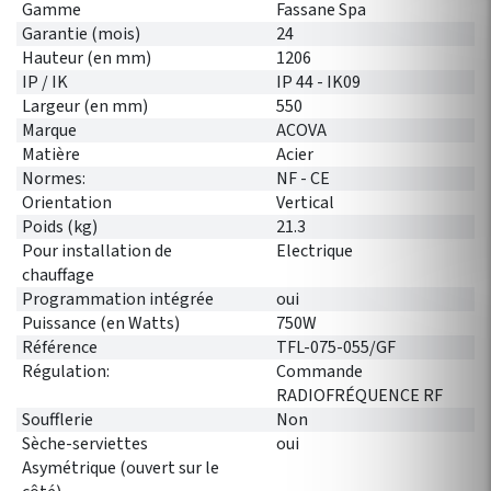
Gamme
Fassane Spa
Garantie (mois)
24
Hauteur (en mm)
1206
IP / IK
IP 44 - IK09
Largeur (en mm)
550
Marque
ACOVA
Matière
Acier
Normes:
NF - CE
Orientation
Vertical
Poids (kg)
21.3
Pour installation de
Electrique
chauffage
Programmation intégrée
oui
Puissance (en Watts)
750W
Référence
TFL-075-055/GF
Régulation:
Commande
RADIOFRÉQUENCE RF
Soufflerie
Non
Sèche-serviettes
oui
Asymétrique (ouvert sur le