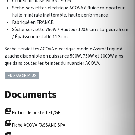
Couleur de base: BLANC 9016.
Sèche-serviettes électrique ACOVA à fluide caloporteur:
huile minérale inaltérable, haute performance.
Fabriqué en FRANCE.
Sèche-serviette 750W / Hauteur 120.6 cm / Largeur 55 cm
/ Épaisseur installé 11.3 cm.
Sèche-serviettes ACOVA électrique modèle Asymétrique à
gauche disponible en puissance 500W, 750W et 1000W ainsi
que dans toutes les teintes du nuancier ACOVA.
EN SAVOIR PLUS
Documents
picture_as_pdf
Notice de poste TFL/GF
picture_as_pdf
Fiche ACOVA FASSANE SPA