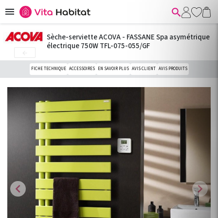


Sèche-serviette ACOVA - FASSANE Spa asymétrique
électrique 750W TFL-075-055/GF

FICHE TECHNIQUE
ACCESSOIRES
EN SAVOIR PLUS
AVIS CLIENT
AVIS PRODUITS
chevron_left
chevron_right