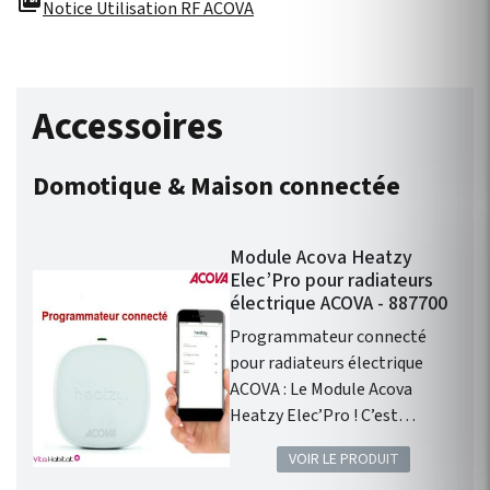
picture_as_pdf
Notice Utilisation RF ACOVA
Accessoires
Domotique & Maison connectée
Module Acova Heatzy
Elec’Pro pour radiateurs
électrique ACOVA - 887700
Programmateur connecté
pour radiateurs électrique
ACOVA : Le Module Acova
Heatzy Elec’Pro ! C’est
l’accessoire qui vous
VOIR LE PRODUIT
permettra de transformer les