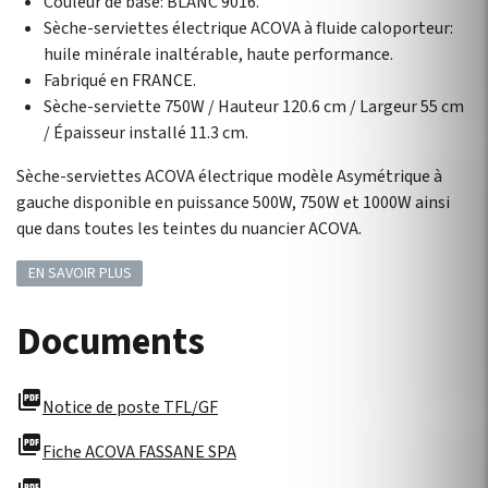
Couleur de base: BLANC 9016.
Sèche-serviettes électrique ACOVA à fluide caloporteur:
huile minérale inaltérable, haute performance.
Fabriqué en FRANCE.
Sèche-serviette 750W / Hauteur 120.6 cm / Largeur 55 cm
/ Épaisseur installé 11.3 cm.
Sèche-serviettes ACOVA électrique modèle Asymétrique à
gauche disponible en puissance 500W, 750W et 1000W ainsi
que dans toutes les teintes du nuancier ACOVA.
EN SAVOIR PLUS
Documents
picture_as_pdf
Notice de poste TFL/GF
picture_as_pdf
Fiche ACOVA FASSANE SPA