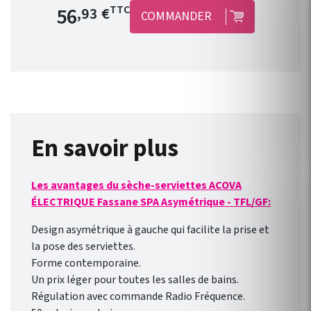
radiateurs électriques équipés
Prix de base
56
TTC
,93 €
COMMANDER
d’un fil pilote en produits
connectés : jusqu’à 3
radiateurs pour un seul
module ! Le concept est
simple, peu onéreux et
convient à toutes les gammes
de radiateur électrique ACOVA
équipé d’un fil pilote. Il est
En savoir plus
compatible avec une nouvelle
installation ou des appareils
Les avantages du sèche-serviettes ACOVA
déjà installés ! Connexion
ÉLECTRIQUE Fassane SPA Asymétrique - TFL/GF:
direct en WIFI à la box
internet de votre domicile.
Design asymétrique à gauche qui facilite la prise et
Pilotage des radiateurs de
la pose des serviettes.
l’extérieur comme de
Forme contemporaine.
l’intérieur avec l’ application
Un prix léger pour toutes les salles de bains.
gratuite pour smartphone
Régulation avec commande Radio Fréquence.
Heatzy : réaliser de vraie