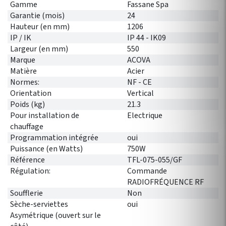
Gamme
Fassane Spa
Garantie (mois)
24
Hauteur (en mm)
1206
IP / IK
IP 44 - IK09
Largeur (en mm)
550
Marque
ACOVA
Matière
Acier
Normes:
NF - CE
Orientation
Vertical
Poids (kg)
21.3
Pour installation de
Electrique
chauffage
Programmation intégrée
oui
Puissance (en Watts)
750W
Référence
TFL-075-055/GF
Régulation:
Commande
RADIOFRÉQUENCE RF
Soufflerie
Non
Sèche-serviettes
oui
Asymétrique (ouvert sur le