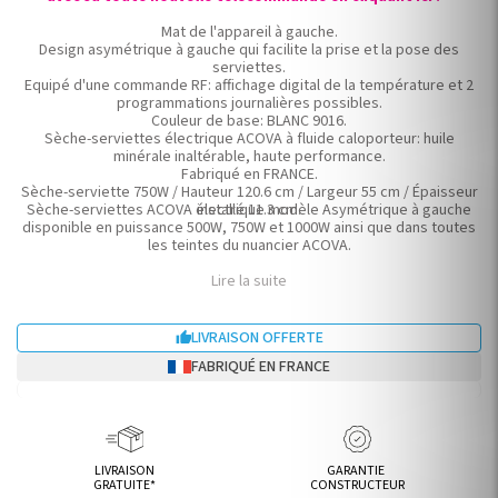
Mat de l'appareil à gauche.
Design asymétrique à gauche qui facilite la prise et la pose des
serviettes.
Equipé d'une commande RF: affichage digital de la température et 2
programmations journalières possibles.
Couleur de base: BLANC 9016.
Sèche-serviettes électrique ACOVA à fluide caloporteur: huile
minérale inaltérable, haute performance.
Fabriqué en FRANCE.
Sèche-serviette 750W / Hauteur 120.6 cm / Largeur 55 cm / Épaisseur
Sèche-serviettes ACOVA électrique modèle Asymétrique à gauche
installé 11.3 cm.
disponible en puissance 500W, 750W et 1000W ainsi que dans toutes
les teintes du nuancier ACOVA.
Lire la suite
LIVRAISON OFFERTE

FABRIQUÉ EN FRANCE
LIVRAISON
GARANTIE
GRATUITE*
CONSTRUCTEUR