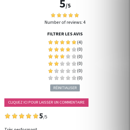
5
/5
Number of reviews:
4
FILTRER LES AVIS
(4)
(0)
(0)
(0)
(0)
(0)
RÉINITIALISER
CLIQUEZ ICI POUR LAISSER UN COMMENTAIRE
5
/5
Très performant