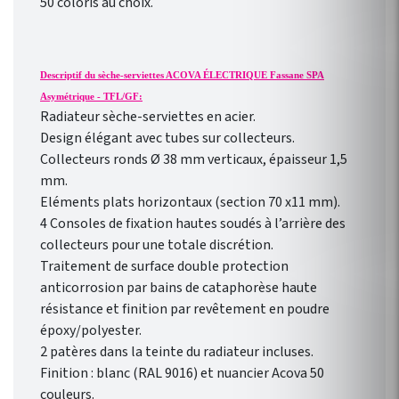
50 coloris au choix.
économie d’énergie !
Programmation
hebdomadaire
personnalisable selon votre
Descriptif du sèche-serviettes ACOVA ÉLECTRIQUE Fassane SPA
rythme de vie !
Asymétrique - TFL/GF:
Radiateur sèche-serviettes en acier.
Design élégant avec tubes sur collecteurs.
Collecteurs ronds Ø 38 mm verticaux, épaisseur 1,5
mm.
Eléments plats horizontaux (section 70 x11 mm).
4 Consoles de fixation hautes soudés à l’arrière des
collecteurs pour une totale discrétion.
Traitement de surface double protection
anticorrosion par bains de cataphorèse haute
résistance et finition par revêtement en poudre
époxy/polyester.
2 patères dans la teinte du radiateur incluses.
Finition : blanc (RAL 9016) et nuancier Acova 50
couleurs.