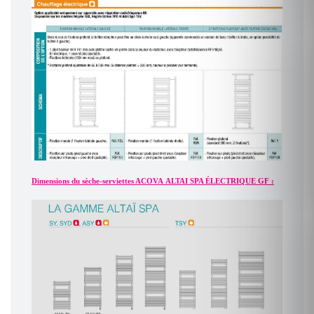
Dimensions du sèche-serviettes ACOVA ALTAI SPA ÉLECTRIQUE GF :