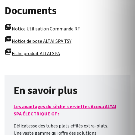
Documents
picture_as_pdf
Notice Utilisation Commande RF
picture_as_pdf
Notice de pose ALTAI SPA TSY
picture_as_pdf
Fiche produit ALTAI SPA
En savoir plus
Les avantages du sèche-serviettes Acova ALTAI
SPA ÉLECTRIQUE GF :
Délicatesse des tubes plats effilés extra-plats.
Une vaste gamme qui offre des solutions