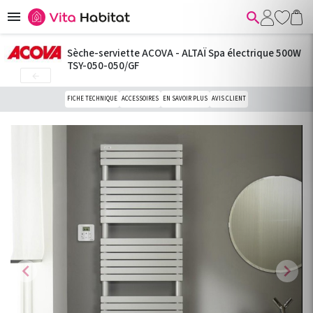


Sèche-serviette ACOVA - ALTAÏ Spa électrique 500W
TSY-050-050/GF

FICHE TECHNIQUE
ACCESSOIRES
EN SAVOIR PLUS
AVIS CLIENT
chevron_left
chevron_right