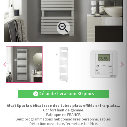

chevron_left
chevron_right
Délai de livraison: 30 jours
check
Altaï Spa: la délicatesse des tubes plats effilés extra-plats...
Confort haut de gamme.
Fabriqué en FRANCE.
Deux programmations hebdomadaires personnalisables.
Détection ouverture/fermeture fenêtre.