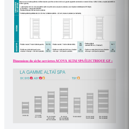
Dimensions du sèche-serviettes ACOVA ALTAI SPA ÉLECTRIQUE GF :