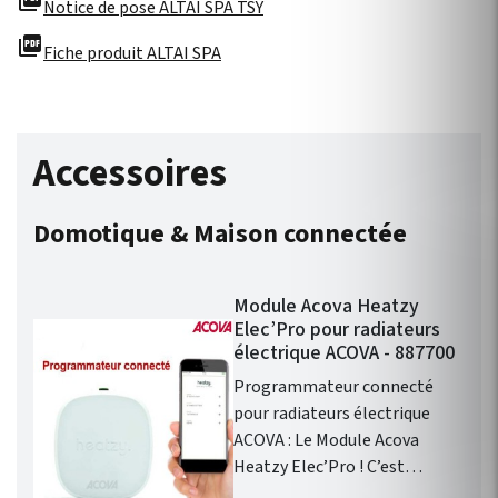
picture_as_pdf
Notice de pose ALTAI SPA TSY
picture_as_pdf
Fiche produit ALTAI SPA
Accessoires
Domotique & Maison connectée
Module Acova Heatzy
Elec’Pro pour radiateurs
électrique ACOVA - 887700
Programmateur connecté
pour radiateurs électrique
ACOVA : Le Module Acova
Heatzy Elec’Pro ! C’est
l’accessoire qui vous