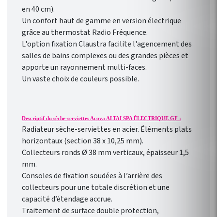
gratuite pour smartphone
en 40 cm).
Heatzy : réaliser de vraie
Un confort haut de gamme en version électrique
économie d’énergie !
grâce au thermostat Radio Fréquence.
Programmation
L'option fixation Claustra facilite l'agencement des
hebdomadaire
salles de bains complexes ou des grandes pièces et
personnalisable selon votre
apporte un rayonnement multi-faces.
rythme de vie !
Un vaste choix de couleurs possible.
Descriptif du sèche-serviettes Acova ALTAI SPA ÉLECTRIQUE GF :
Radiateur sèche-serviettes en acier. Éléments plats
horizontaux (section 38 x 10,25 mm).
Collecteurs ronds Ø 38 mm verticaux, épaisseur 1,5
mm.
Consoles de fixation soudées à l’arrière des
collecteurs pour une totale discrétion et une
capacité d’étendage accrue.
Traitement de surface double protection,