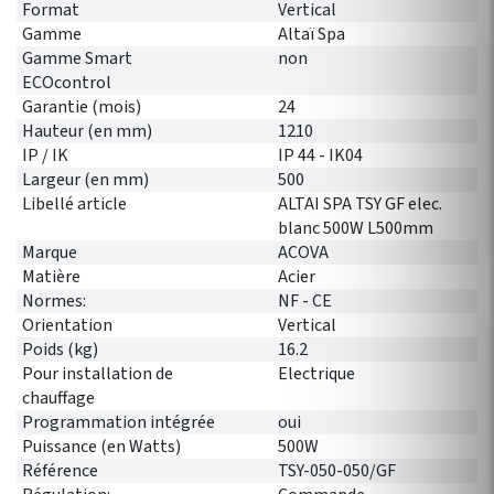
Format
Vertical
Gamme
Altaï Spa
Gamme Smart
non
ECOcontrol
Garantie (mois)
24
Hauteur (en mm)
1210
IP / IK
IP 44 - IK04
Largeur (en mm)
500
Libellé article
ALTAI SPA TSY GF elec.
blanc 500W L500mm
Marque
ACOVA
Matière
Acier
Normes:
NF - CE
Orientation
Vertical
Poids (kg)
16.2
Pour installation de
Electrique
chauffage
Programmation intégrée
oui
Puissance (en Watts)
500W
Référence
TSY-050-050/GF