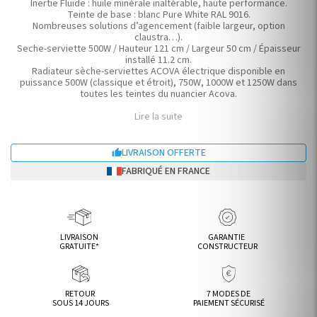
Inertie Fluide : huile minérale inaltérable, haute performance.
Teinte de base : blanc Pure White RAL 9016.
Nombreuses solutions d’agencement (faible largeur, option
claustra…).
Seche-serviette 500W / Hauteur 121 cm / Largeur 50 cm / Épaisseur
installé 11.2 cm.
Radiateur sèche-serviettes ACOVA électrique disponible en
puissance 500W (classique et étroit), 750W, 1000W et 1250W dans
toutes les teintes du nuancier Acova.
Lire la suite
LIVRAISON OFFERTE

FABRIQUÉ EN FRANCE
LIVRAISON
GARANTIE
GRATUITE*
CONSTRUCTEUR
RETOUR
7 MODES DE
SOUS 14 JOURS
PAIEMENT SÉCURISÉ