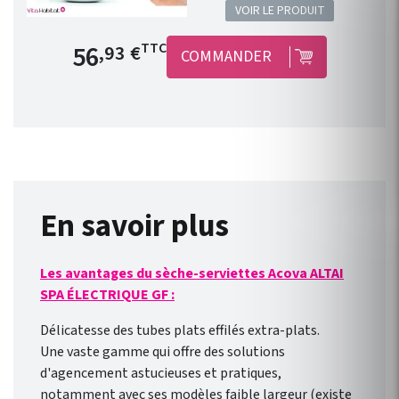
VOIR LE PRODUIT
permettra de transformer les
radiateurs électriques équipés
Prix de base
56
TTC
,93 €
COMMANDER
d’un fil pilote en produits
connectés : jusqu’à 3
radiateurs pour un seul
module ! Le concept est
simple, peu onéreux et
convient à toutes les gammes
de radiateur électrique ACOVA
équipé d’un fil pilote. Il est
En savoir plus
compatible avec une nouvelle
installation ou des appareils
Les avantages du sèche-serviettes Acova ALTAI
déjà installés ! Connexion
SPA ÉLECTRIQUE GF :
direct en WIFI à la box
internet de votre domicile.
Délicatesse des tubes plats effilés extra-plats.
Pilotage des radiateurs de
Une vaste gamme qui offre des solutions
l’extérieur comme de
d'agencement astucieuses et pratiques,
l’intérieur avec l’ application
notamment avec ses modèles faible largeur (existe