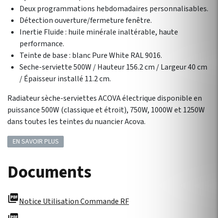
Deux programmations hebdomadaires personnalisables.
Détection ouverture/fermeture fenêtre.
Inertie Fluide : huile minérale inaltérable, haute
performance.
Teinte de base : blanc Pure White RAL 9016.
Seche-serviette 500W / Hauteur 156.2 cm / Largeur 40 cm
/ Épaisseur installé 11.2 cm.
Radiateur sèche-serviettes ACOVA électrique disponible en
puissance 500W (classique et étroit), 750W, 1000W et 1250W
dans toutes les teintes du nuancier Acova.
EN SAVOIR PLUS
Documents
picture_as_pdf
Notice Utilisation Commande RF