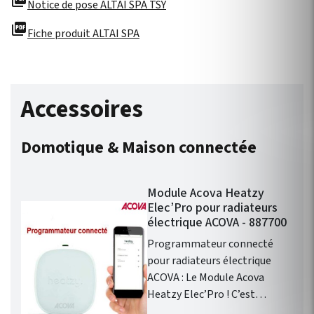
picture_as_pdf
Notice de pose ALTAI SPA TSY
picture_as_pdf
Fiche produit ALTAI SPA
Accessoires
Domotique & Maison connectée
Module Acova Heatzy
Elec’Pro pour radiateurs
électrique ACOVA - 887700
Programmateur connecté
pour radiateurs électrique
ACOVA : Le Module Acova
Heatzy Elec’Pro ! C’est
l’accessoire qui vous