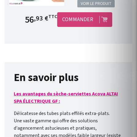
VOIR LE PRODUIT
permettra de transformer les
radiateurs électriques équipés
Prix de base
56
TTC
,93 €
COMMANDER
d’un fil pilote en produits
connectés : jusqu’à 3
radiateurs pour un seul
module ! Le concept est
simple, peu onéreux et
convient à toutes les gammes
de radiateur électrique ACOVA
équipé d’un fil pilote. Il est
En savoir plus
compatible avec une nouvelle
installation ou des appareils
Les avantages du sèche-serviettes Acova ALTAI
déjà installés ! Connexion
SPA ÉLECTRIQUE GF :
direct en WIFI à la box
internet de votre domicile.
Délicatesse des tubes plats effilés extra-plats.
Pilotage des radiateurs de
Une vaste gamme qui offre des solutions
l’extérieur comme de
d'agencement astucieuses et pratiques,
l’intérieur avec l’ application
notamment avec ses modèles faible largeur (existe