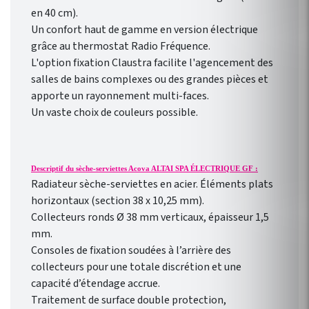
gratuite pour smartphone
en 40 cm).
Heatzy : réaliser de vraie
Un confort haut de gamme en version électrique
économie d’énergie !
grâce au thermostat Radio Fréquence.
Programmation
L'option fixation Claustra facilite l'agencement des
hebdomadaire
salles de bains complexes ou des grandes pièces et
personnalisable selon votre
apporte un rayonnement multi-faces.
rythme de vie !
Un vaste choix de couleurs possible.
Descriptif du sèche-serviettes Acova ALTAI SPA ÉLECTRIQUE GF :
Radiateur sèche-serviettes en acier. Éléments plats
horizontaux (section 38 x 10,25 mm).
Collecteurs ronds Ø 38 mm verticaux, épaisseur 1,5
mm.
Consoles de fixation soudées à l’arrière des
collecteurs pour une totale discrétion et une
capacité d’étendage accrue.
Traitement de surface double protection,