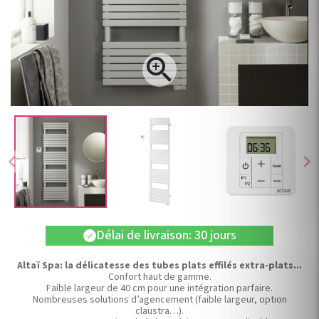

chevron_left
chevron_right
Délai de livraison: 30 jours
check
Altaï Spa: la délicatesse des tubes plats effilés extra-plats...
Confort haut de gamme.
Faible largeur de 40 cm pour une intégration parfaire.
Nombreuses solutions d’agencement (faible largeur, option
claustra…).