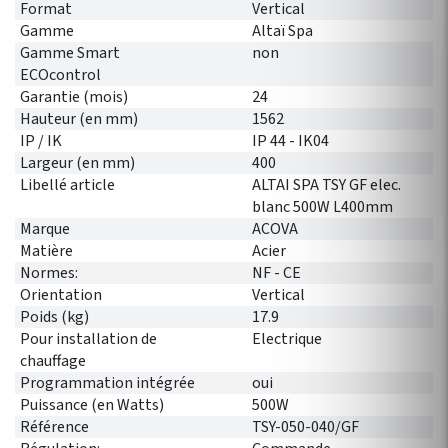
Format
Vertical
Gamme
Altaï Spa
Gamme Smart
non
ECOcontrol
Garantie (mois)
24
Hauteur (en mm)
1562
IP / IK
IP 44 - IK04
Largeur (en mm)
400
Libellé article
ALTAI SPA TSY GF elec.
blanc 500W L400mm
Marque
ACOVA
Matière
Acier
Normes:
NF - CE
Orientation
Vertical
Poids (kg)
17.9
Pour installation de
Electrique
chauffage
Programmation intégrée
oui
Puissance (en Watts)
500W
Référence
TSY-050-040/GF