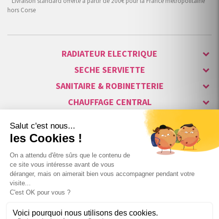
* Livraison standard offerte à partir de 200€ pour la France métropolitaine
hors Corse
RADIATEUR ELECTRIQUE
SECHE SERVIETTE
SANITAIRE & ROBINETTERIE
CHAUFFAGE CENTRAL
ALARME & SÉCURITÉ
MAISON CONNECTÉE
VISIOPHONE & INTERPHONE
LUMINAIRES & ECLAIRAGE
NOS GAMMES STARS