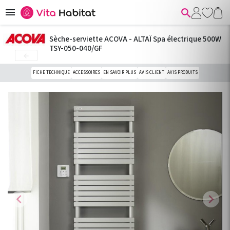


Sèche-serviette ACOVA - ALTAÏ Spa électrique 500W
TSY-050-040/GF

FICHE TECHNIQUE
ACCESSOIRES
EN SAVOIR PLUS
AVIS CLIENT
AVIS PRODUITS
chevron_left
chevron_right