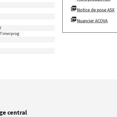
picture_as_pdf
Notice de pose ASX
picture_as_pdf
Nuancier ACOVA
0
 Timerprog
ge central