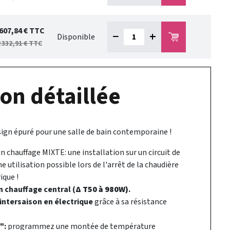
 607,84 €
TTC
−
+
Disponible
 332,91 €
TTC
on détaillée
ign épuré pour une salle de bain contemporaine !
n chauffage MIXTE: une installation sur un circuit de
e utilisation possible lors de l'arrêt de la chaudière
ique !
en chauffage central (
Δ T50 à 980W)
.
 intersaison en électrique
grâce à sa résistance
":
programmez une montée de température