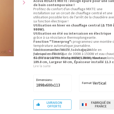
chevron_right
Acova REGATE MIXTE : Design épuré pour une sal
de bain contemporaine !
Profitez du confort d'un chauffage MIXTE: une
installation sur un circuit de chauffage central et une
utilisation possible lors de l'arrêt de la chaudière av
sa fonction électrique !
Utilisation en hiver en chauffage central (
Δ T50 
980W)
.
Utilisation en été ou intersaison en électrique
grâce à sa résistance thermoplongeante.
Fonction "Timerprog":
programmez une montée 
température automatique journalière.
Fonction marche forcée / séchage 2H.
Sèche-serviettes MIXTE Acova disponible en
Fabriqué en FRANCE.
puissances électrique de 300W à 1500W et eau chau
Sèche-serviette Mixte 980W/1200W, Hauteur
de 377W à 1479W ainsi que dans de nombreux coloris
189.8 cm, Largeur 60 cm, Épaisseur installé 11.3 
Lire la suite
Dimensions :
Vertical
Format :
1898x600x113
LIVRAISON
FABRIQUÉ EN

OFFERTE
FRANCE