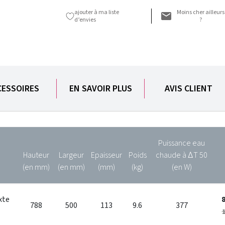
ajouter à ma liste
Moins cher ailleurs
d’envies
?
CESSOIRES
EN SAVOIR PLUS
AVIS CLIENT
Puissance eau
Hauteur
Largeur
Epaisseur
Poids
chaude à ∆T 50
(en mm)
(en mm)
(mm)
(kg)
(en W)
xte
788
500
113
9.6
377
1