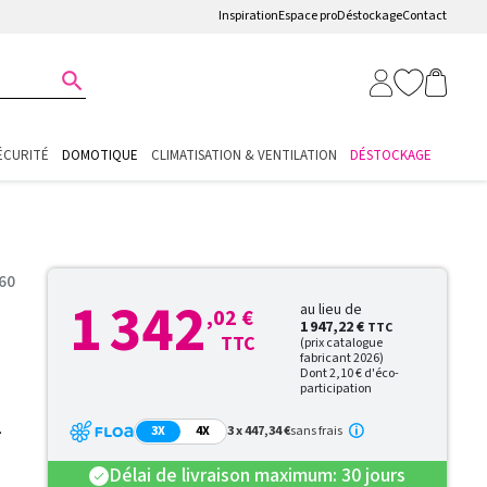
Inspiration
Espace pro
Déstockage
Contact

ÉCURITÉ
DOMOTIQUE
CLIMATISATION & VENTILATION
DÉSTOCKAGE
60
1 342
au lieu de
,02 €
1 947,22 €
TTC
TTC
(prix catalogue
fabricant 2026)
Dont 2,10 € d'éco-
participation
-
3X
4X
3 x 447,34 €
sans frais
Délai de livraison maximum: 30 jours
check