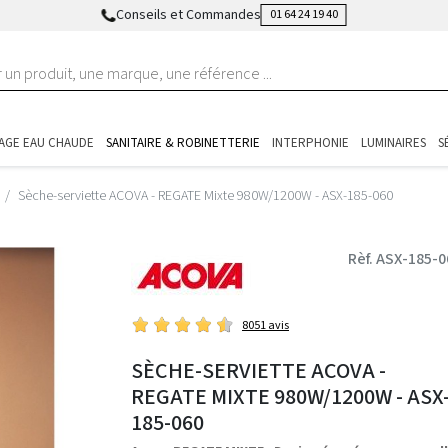
Conseils et Commandes
01 64 24 19 40
AGE EAU CHAUDE
SANITAIRE & ROBINETTERIE
INTERPHONIE
LUMINAIRES
S
Sèche-serviette ACOVA - REGATE Mixte 980W/1200W - ASX-185-060
Rèf. ASX-185-0
8051 avis
SÈCHE-SERVIETTE ACOVA -
REGATE MIXTE 980W/1200W - ASX
185-060