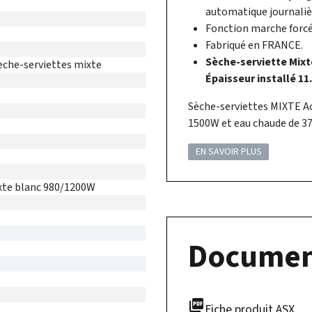
automatique journaliè
Fonction marche forcé
Fabriqué en FRANCE.
Sèche-serviette Mixt
eche-serviettes mixte
Épaisseur installé 11
Sèche-serviettes MIXTE Ac
1500W et eau chaude de 37
EN SAVOIR PLUS
te blanc 980/1200W
Documen
picture_as_pdf
Fiche produit ASX