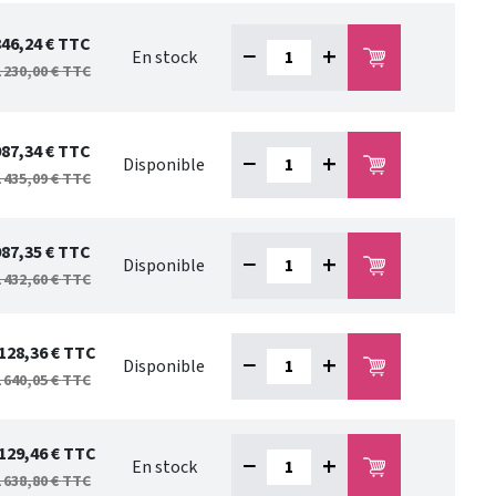
846,24 €
TTC
−
+
En stock
 230,00 €
TTC
987,34 €
TTC
−
+
Disponible
 435,09 €
TTC
987,35 €
TTC
−
+
Disponible
 432,60 €
TTC
 128,36 €
TTC
−
+
Disponible
 640,05 €
TTC
 129,46 €
TTC
−
+
En stock
 638,80 €
TTC