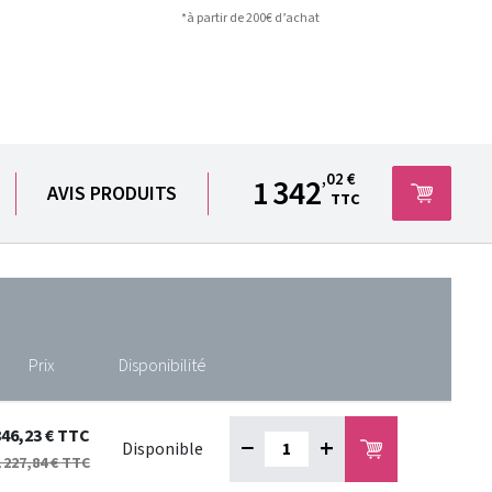
*à partir de 200€ d’achat
,02 €
1 342
AVIS PRODUITS
TTC
Prix
Disponibilité
846,23 €
TTC
−
+
Disponible
 227,84 €
TTC