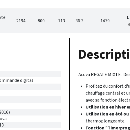
xte
1
2194
800
113
36.7
1479
2
Descripti
Acova REGATE MIXTE : Des
commande digital
Profitez du confort d'u
chauffage central et un
avec sa fonction électr
Utilisation en hiver 
9016)
Utilisation en été ou
cova
thermoplongeante.
13
Fonction "Timerprog