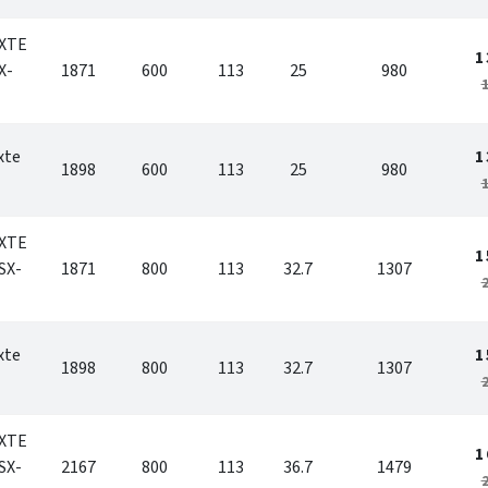
IXTE
1
X-
1871
600
113
25
980
1
xte
1
1898
600
113
25
980
1
IXTE
1
SX-
1871
800
113
32.7
1307
2
xte
1
1898
800
113
32.7
1307
2
IXTE
1
SX-
2167
800
113
36.7
1479
2