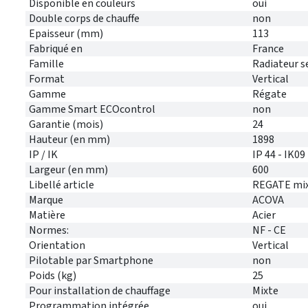
Disponible en couleurs
oui
Double corps de chauffe
non
Epaisseur (mm)
113
Fabriqué en
France
Famille
Radiateur s
Format
Vertical
Gamme
Régate
Gamme Smart ECOcontrol
non
Garantie (mois)
24
Hauteur (en mm)
1898
IP / IK
IP 44 - IK09
Largeur (en mm)
600
Libellé article
REGATE mix
Marque
ACOVA
Matière
Acier
Normes:
NF - CE
Orientation
Vertical
Pilotable par Smartphone
non
Poids (kg)
25
Pour installation de chauffage
Mixte
Programmation intégrée
oui