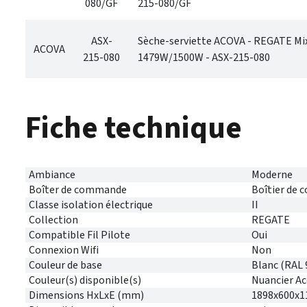
080/GF
215-080/GF
ASX-
Sèche-serviette ACOVA - REGATE Mi
ACOVA
215-080
1479W/1500W - ASX-215-080
Fiche technique
Ambiance
Moderne
Boîter de commande
Boîtier de 
Classe isolation électrique
II
Collection
REGATE
Compatible Fil Pilote
Oui
Connexion Wifi
Non
Couleur de base
Blanc (RAL 
Couleur(s) disponible(s)
Nuancier A
Dimensions HxLxE (mm)
1898x600x1