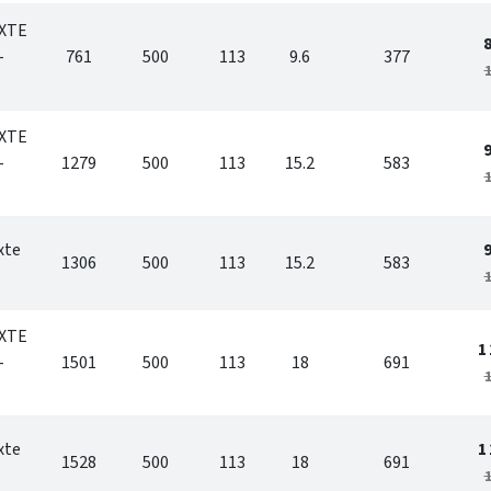
IXTE
-
761
500
113
9.6
377
1
IXTE
-
1279
500
113
15.2
583
1
xte
1306
500
113
15.2
583
1
IXTE
1
-
1501
500
113
18
691
1
xte
1
1528
500
113
18
691
1